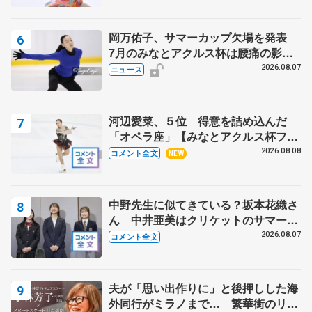
岡万佑子、サマーカップ欠場を発表
7月のみなとアクルス杯は腰痛の影響
で
2026.08.07
ニュース
河辺愛菜、５位 得意を詰め込んだ
「オペラ座」【みなとアクルス杯フリ
ー】
2026.08.08
コメント全文
NEW
中野先生に似てきている？坂本花織さ
ん 中井亜美はクリケットのサマーキ
ャンプに 島田麻央はたくさん試合に
2026.08.07
コメント全文
出て国際大会へ【文部科学省スポーツ
表彰式】
夫が「思い出作りに」と後押しした海
外同行がミラノまで… 繁華街のリン