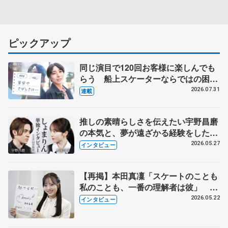
ピックアップ
同じ演目で120回お客様に楽しんでも
らう 船上スケーターならではの困難
とは 影響あったPIW前キャプテン松
2026.07.31
連載
永さんの存在
推しの素晴らしさを伝えたい宇野昌磨
の本気と、夢が遠ざかる経験をした本
田真凜の覚悟
2026.05.27
インタビュー
【再掲】本田真凜「スケートのことも
私のことも、一番の理解者は彼」 引
退時の単独インタビューで語った競技
2026.05.22
インタビュー
人生や家族、恋人、これからの夢…