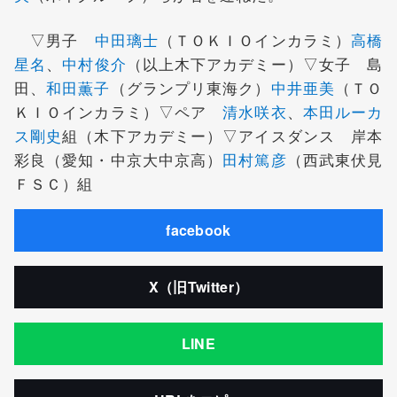
▽男子
中田璃士
（ＴＯＫＩＯインカラミ）
高橋
星名
、
中村俊介
（以上木下アカデミー）▽女子 島
田、
和田薫子
（グランプリ東海ク）
中井亜美
（ＴＯ
ＫＩＯインカラミ）▽ペア
清水咲衣
、
本田ルーカ
ス剛史
組（木下アカデミー）▽アイスダンス 岸本
彩良（愛知・中京大中京高）
田村篤彦
（西武東伏見
ＦＳＣ）組
facebook
X（旧Twitter）
LINE