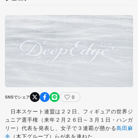
0
SNSでシェア
日本スケート連盟は２２日、フィギュアの世界ジ
ュニア選手権（来年２月２６日～３月１日・ハンガ
リー）代表を発表し、女子で３連覇が懸かる
島田麻
央
（木下グループ）らが名を連ねた。