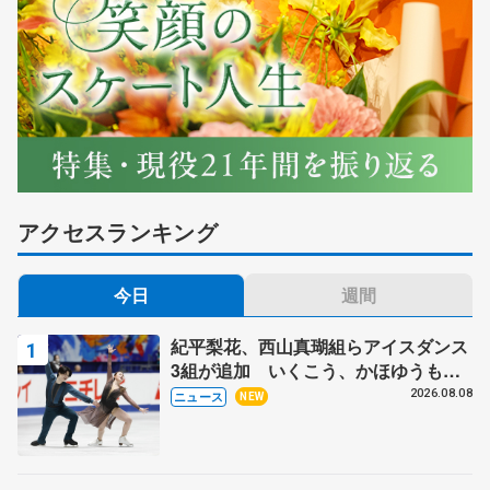
アクセスランキング
今日
週間
紀平梨花、西山真瑚組らアイスダンス
3組が追加 いくこう、かほゆうも、
木下グループ杯
2026.08.08
ニュース
NEW