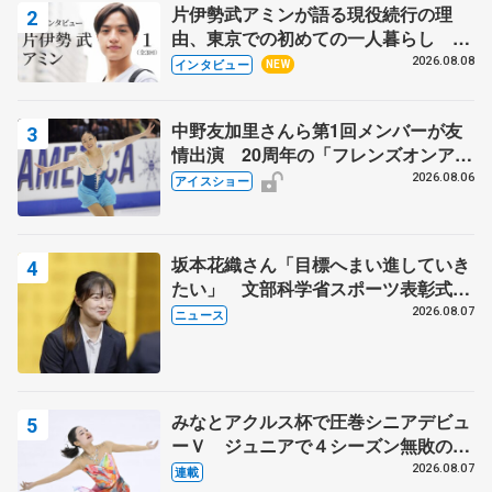
片伊勢武アミンが語る現役続行の理
由、東京での初めての一人暮らし 注
目スケーターの「今」に迫る
2026.08.08
インタビュー
NEW
中野友加里さんら第1回メンバーが友
情出演 20周年の「フレンズオンアイ
ス」 宮本賢二さん、有川梨絵さん、
2026.08.06
アイスショー
田村岳斗さんも
坂本花織さん「目標へまい進していき
たい」 文部科学省スポーツ表彰式で
代表謝辞
2026.08.07
ニュース
みなとアクルス杯で圧巻シニアデビュ
ーＶ ジュニアで４シーズン無敗の島
田麻央
2026.08.07
連載