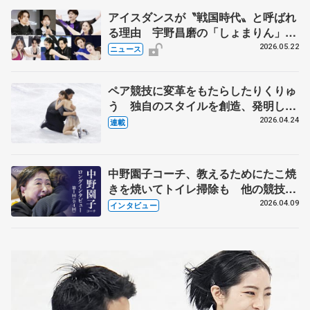
アイスダンスが〝戦国時代〟と呼ばれ
る理由 宇野昌磨の「しょまりん」ら
実力者が相次いで参戦 国内の競争激
2026.05.22
ニュース
化
ペア競技に変革をもたらしたりくりゅ
う 独自のスタイルを創造、発明した
【引退発表後②】
2026.04.24
連載
中野園子コーチ、教えるためにたこ焼
きを焼いてトイレ掃除も 他の競技に
も通用するという坂本花織の筋肉
2026.04.09
インタビュー