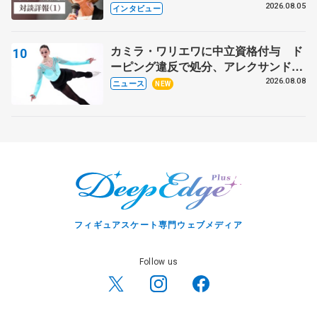
クでは不良のお兄さんも味方に 小林
2026.08.05
インタビュー
芳子さんが振り返るスケート人生
カミラ・ワリエワに中立資格付与 ド
ーピング違反で処分、アレクサンド
ラ・イグナトワも
2026.08.08
ニュース
NEW
フィギュアスケート専門ウェブメディア
Follow us