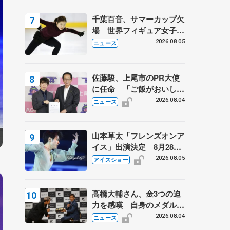
は不良のお兄さんも味方
に 小林芳子さんが振り返
千葉百音、サマーカップ欠
るスケート人生
場 世界フィギュア女子2
位
2026.08.05
ニュース
佐藤駿、上尾市のPR大使
に任命 「ご飯がおいし
く、住みやすいのが魅力」
2026.08.04
ニュース
山本草太「フレンズオンア
イス」出演決定 8月28日
（金）2公演のみ 荒川静
2026.08.05
アイスショー
香さんプロデュース、20
周年のアイスショー
高橋大輔さん、金3つの迫
力を感嘆 自身のメダルは
「どちらに？」 〝リス兄
2026.08.04
ニュース
弟〟オリンピック3連覇の