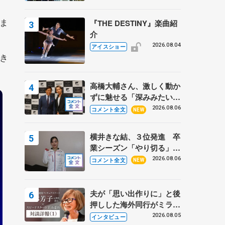
ま
『THE DESTINY』楽曲紹
介
2026.08.04
アイスショー
き
高橋大輔さん、激しく動か
ずに魅せる「深みみたいな
ものは出てきている？」
2026.08.06
コメント全文
NEW
〝兄さん〟と慕うレジェン
ド野村忠宏さんと和気あい
横井きな結、３位発進 卒
あい
業シーズン「やり切る」
【みなとアクルス杯SP】
2026.08.06
コメント全文
NEW
夫が「思い出作りに」と後
押しした海外同行がミラノ
まで… 繁華街のリンクで
2026.08.05
インタビュー