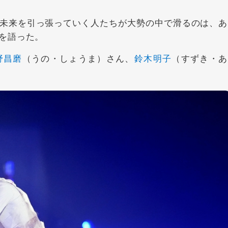
未来を引っ張っていく人たちが大勢の中で滑るのは、あ
を語った。
野昌磨
（うの・しょうま）さん、
鈴木明子
（すずき・あ