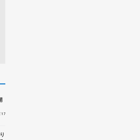
開
ン
.17
披
り