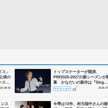
イス」
トップスケーターが競演、
2公演の
PIW2026-2027の新シーズンが
ース、
幕 かなだいの新作は『Sing
Sing Sing』、PIWチームはシ
26.08.05
2026.07
アイスショー
クロナイズドスケーティングを
露
リンス
今季は13作、村元哉中さんの振