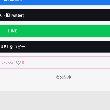
X（旧Twitter）
LINE
URLをコピー
いいね
0
次の記事