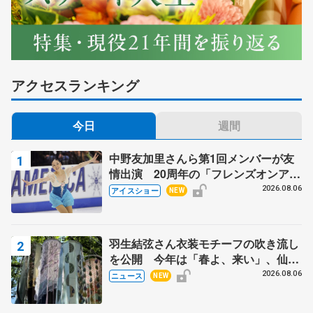
アクセスランキング
今日
週間
中野友加里さんら第1回メンバーが友
情出演 20周年の「フレンズオンアイ
ス」 宮本賢二さん、有川梨絵さん、
2026.08.06
アイスショー
NEW
田村岳斗さんも
羽生結弦さん衣装モチーフの吹き流し
を公開 今年は「春よ、来い」、仙台
の瑞鳳殿
2026.08.06
ニュース
NEW