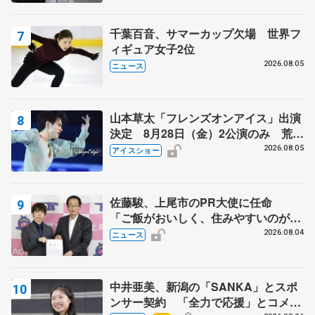
千葉百音、サマーカップ欠場 世界フ
ィギュア女子2位
2026.08.05
ニュース
山本草太「フレンズオンアイス」出演
決定 8月28日（金）2公演のみ 荒川
静香さんプロデュース、20周年のアイ
2026.08.05
アイスショー
スショー
佐藤駿、上尾市のPR大使に任命
「ご飯がおいしく、住みやすいのが魅
力」
2026.08.04
ニュース
中井亜美、新潟の「SANKA」とスポ
ンサー契約 「全力で応援」とコメン