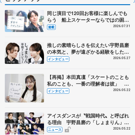
同じ演目で120回お客様に楽しんでも
らう 船上スケーターならではの困難
とは 影響あったPIW前キャプテン松
2026.07.31
連載
永さんの存在
推しの素晴らしさを伝えたい宇野昌磨
の本気と、夢が遠ざかる経験をした本
田真凜の覚悟
2026.05.27
インタビュー
【再掲】本田真凜「スケートのことも
私のことも、一番の理解者は彼」 引
退時の単独インタビューで語った競技
2026.05.22
インタビュー
人生や家族、恋人、これからの夢…
アイスダンスが〝戦国時代〟と呼ばれ
る理由 宇野昌磨の「しょまりん」ら
実力者が相次いで参戦 国内の競争激
2026.05.22
ニュース