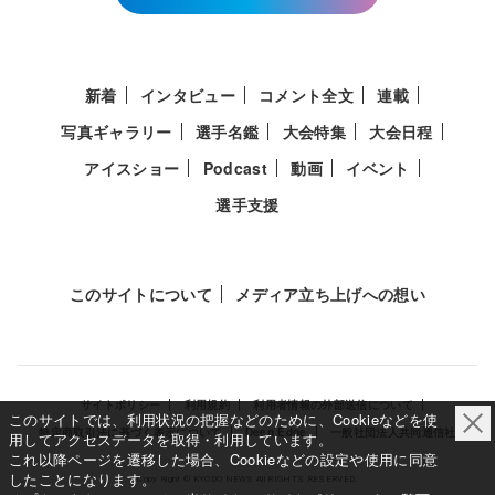
新着
インタビュー
コメント全文
連載
写真ギャラリー
選手名鑑
大会特集
大会日程
アイスショー
Podcast
動画
イベント
選手支援
このサイトについて
メディア立ち上げへの想い
サイトポリシー
利用規約
利用者情報の外部送信について
このサイトでは、利用状況の把握などのために、Cookieなどを使
特定商取引法に基づく表示について
Deep Edge
一般社団法人共同通信社
用してアクセスデータを取得・利用しています。
これ以降ページを遷移した場合、Cookieなどの設定や使用に同意
したことになります。
Copy Right © KYODO NEWS All RIGHTS RESERVED.