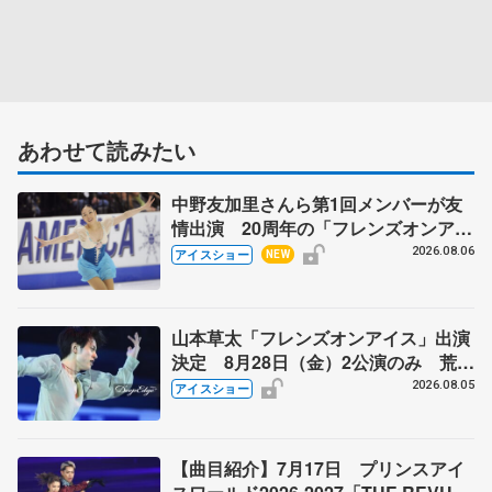
あわせて読みたい
中野友加里さんら第1回メンバーが友
情出演 20周年の「フレンズオンアイ
ス」 宮本賢二さん、有川梨絵さん、
2026.08.06
アイスショー
NEW
田村岳斗さんも
山本草太「フレンズオンアイス」出演
決定 8月28日（金）2公演のみ 荒川
静香さんプロデュース、20周年のアイ
2026.08.05
アイスショー
スショー
【曲目紹介】7月17日 プリンスアイ