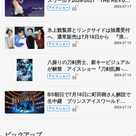
スワールド2026-2027「THE REVUE
ON ICE」横浜公演
2026.07.17
アイスショー
氷上観覧席とリンクサイドは抽選受付
へ、通常販売は7月18日から 『浪速
フィギュアスケートフェスティバル
2026.07.13
アイスショー
2026Ⅱ』
八振りの刀剣男士、新キービジュアル
が解禁 アイスショー『刀剣乱舞 -
ICE BLADE -』 リセール実施も発表
2026.07.13
アイスショー
BS朝日で7月18日に町田樹さん解説で
生中継 プリンスアイスワールド
2026-2027「THE REVUE ON ICE」
2026.07.13
アイスショー
横浜公演
ピックアップ