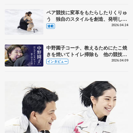
化
ペア競技に変革をもたらしたりくりゅ
う 独自のスタイルを創造、発明した
【引退発表後②】
2026.04.24
連載
中野園子コーチ、教えるためにたこ焼
きを焼いてトイレ掃除も 他の競技に
も通用するという坂本花織の筋肉
2026.04.09
インタビュー