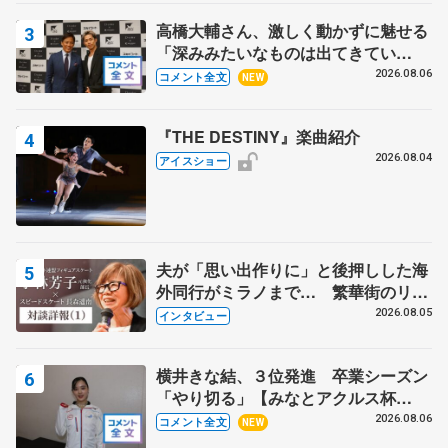
高橋大輔さん、激しく動かずに魅せる
「深みみたいなものは出てきてい
る？」 〝兄さん〟と慕うレジェンド
2026.08.06
コメント全文
NEW
野村忠宏さんと和気あいあい
『THE DESTINY』楽曲紹介
2026.08.04
アイスショー
夫が「思い出作りに」と後押しした海
外同行がミラノまで… 繁華街のリン
クでは不良のお兄さんも味方に 小林
2026.08.05
インタビュー
芳子さんが振り返るスケート人生
横井きな結、３位発進 卒業シーズン
「やり切る」【みなとアクルス杯
SP】
2026.08.06
コメント全文
NEW