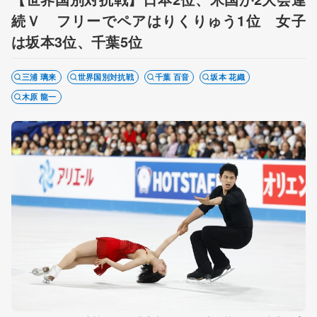
続Ｖ フリーでペアはりくりゅう1位 女子
は坂本3位、千葉5位
三浦 璃来
世界国別対抗戦
千葉 百音
坂本 花織
木原 龍一