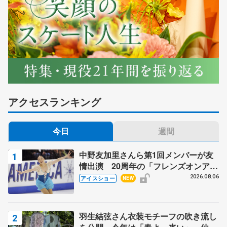
アクセスランキング
今日
週間
中野友加里さんら第1回メンバーが友
情出演 20周年の「フレンズオンアイ
ス」 宮本賢二さん、有川梨絵さん、
2026.08.06
アイスショー
NEW
田村岳斗さんも
羽生結弦さん衣装モチーフの吹き流し