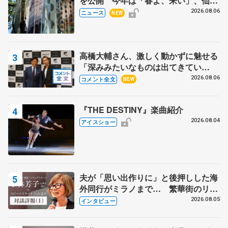
を公開 今年は「春よ、来い」、仙台
の瑞鳳殿
2026.08.06
ニュース
NEW
高橋大輔さん、激しく動かずに魅せる
「深みみたいなものは出てきてい
る？」 〝兄さん〟と慕うレジェンド
2026.08.06
コメント全文
NEW
野村忠宏さんと和気あいあい
『THE DESTINY』楽曲紹介
2026.08.04
アイスショー
夫が「思い出作りに」と後押しした海
外同行がミラノまで… 繁華街のリン
クでは不良のお兄さんも味方に 小林
2026.08.05
インタビュー
芳子さんが振り返るスケート人生