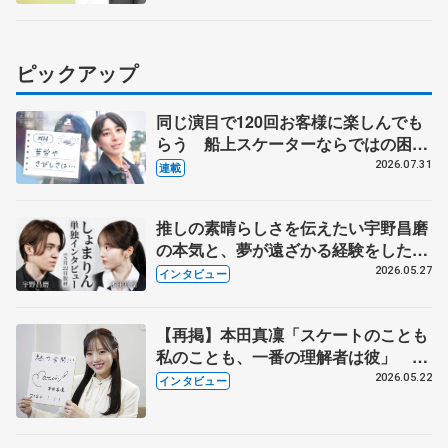
ピックアップ
同じ演目で120回お客様に楽しんでも
らう 船上スケーターならではの困難
とは 影響あったPIW前キャプテン松
2026.07.31
連載
永さんの存在
推しの素晴らしさを伝えたい宇野昌磨
の本気と、夢が遠ざかる経験をした本
田真凜の覚悟
2026.05.27
インタビュー
【再掲】本田真凜「スケートのことも
私のことも、一番の理解者は彼」 引
退時の単独インタビューで語った競技
2026.05.22
インタビュー
人生や家族、恋人、これからの夢…