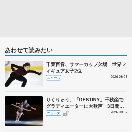
あわせて読みたい
千葉百音、サマーカップ欠場 世界フ
ィギュア女子2位
2026.08.05
ニュース
りくりゅう、「DESTINY」千秋楽で
グラディエーターに大歓声 3日間の
計4公演で延べ約１万8千人動員、三浦
2026.08.02
ニュース
璃来さん感極まる