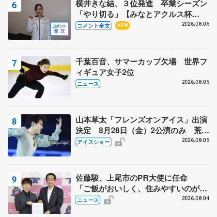
横井きな結、３位発進 卒業シーズン
「やり切る」【みなとアクルス杯
SP】
2026.08.06
コメント全文
NEW
千葉百音、サマーカップ欠場 世界フ
ィギュア女子2位
2026.08.05
ニュース
山本草太「フレンズオンアイス」出演
決定 8月28日（金）2公演のみ 荒川
静香さんプロデュース、20周年のアイ
2026.08.05
アイスショー
スショー
佐藤駿、上尾市のPR大使に任命
「ご飯がおいしく、住みやすいのが魅
力」
2026.08.04
ニュース