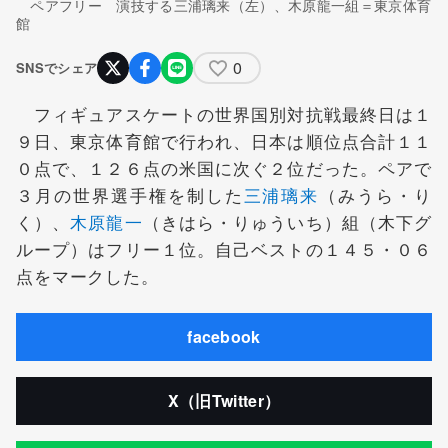
ペアフリー 演技する三浦璃来（左）、木原龍一組＝東京体育
館
0
SNSでシェア
フィギュアスケートの世界国別対抗戦最終日は１
９日、東京体育館で行われ、日本は順位点合計１１
０点で、１２６点の米国に次ぐ２位だった。ペアで
３月の世界選手権を制した
三浦璃来
（みうら・り
く）、
木原龍一
（きはら・りゅういち）組（木下グ
ループ）はフリー１位。自己ベストの１４５・０６
点をマークした。
facebook
X（旧Twitter）