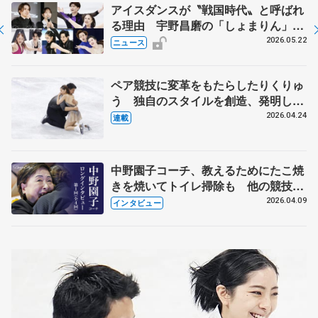
アイスダンスが〝戦国時代〟と呼ばれ
る理由 宇野昌磨の「しょまりん」ら
実力者が相次いで参戦 国内の競争激
2026.05.22
ニュース
化
ペア競技に変革をもたらしたりくりゅ
う 独自のスタイルを創造、発明した
【引退発表後②】
2026.04.24
連載
中野園子コーチ、教えるためにたこ焼
きを焼いてトイレ掃除も 他の競技に
も通用するという坂本花織の筋肉
2026.04.09
インタビュー