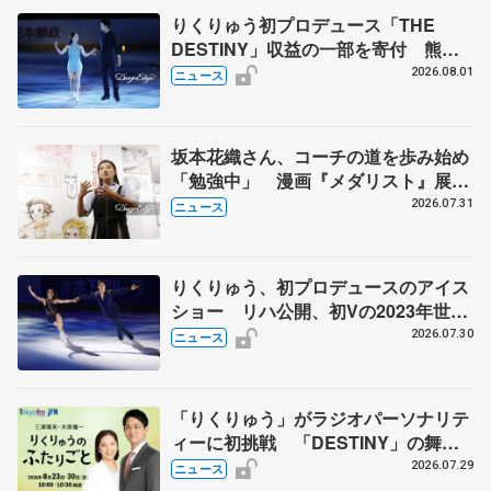
りくりゅう初プロデュース「THE
DESTINY」収益の一部を寄付 熊本
地震、被災者支援
2026.08.01
ニュース
坂本花織さん、コーチの道を歩み始め
「勉強中」 漫画『メダリスト』展覧
会で子どもたちにエール
2026.07.31
ニュース
りくりゅう、初プロデュースのアイス
ショー リハ公開、初Vの2023年世界
選手権のSP披露 ハゼボロ、チョク
2026.07.30
ニュース
ベイら豪華メンバーが来日
「りくりゅう」がラジオパーソナリテ
ィーに初挑戦 「DESTINY」の舞台
裏エピソードも
2026.07.29
ニュース