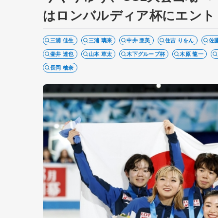
はロンバルディア杯にエント
三浦 佳生
三浦 璃来
中井 亜美
住吉 りをん
佐藤
壷井 達也
山本 草太
木下グループ杯
木原 龍一
長岡 柚奈