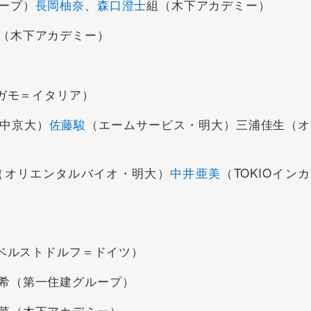
ープ）
長岡柚奈
、
森口澄士
組（木下アカデミー）
（木下アカデミー）
ガモ＝イタリア）
中京大）
佐藤駿
（エームサービス・明大）三浦佳生（オ
（オリエンタルバイオ・明大）
中井亜美
（TOKIOイン
ーベルストドルフ＝ドイツ）
希（第一住建グループ）
菜（木下アカデミー）