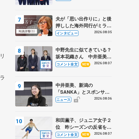
7日に文科省が表彰式、ブ
ルーノ・マルコット、中野
園子らコーチも
夫が「思い出作りに」と後
押しした海外同行がミラノ
まで… 繁華街のリンクで
2026.08.05
インタビュー
は不良のお兄さんも味方
に 小林芳子さんが振り返
中野先生に似てきている？
るスケート人生
リ
坂本花織さん 中井亜美は
クリケットのサマーキャン
2026.08.07
コメント全文
NEW
プに 島田麻央はたくさん
カラ
試合に出て国際大会へ【文
部科学省スポーツ表彰
中井亜美、新潟の
式】
「SANKA」とスポンサー
契約 「全力で応援」とコ
2026.08.06
ニュース
メント
和田薫子、ジュニア女子２
位 昨シーズンの反省を胸
に【みなとアクルス杯フリ
2026.08.07
コメント全文
NEW