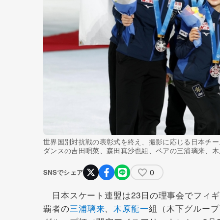
世界国別対抗戦の表彰式を終え、撮影に応じる日本チー
ダンスの吉田唄菜、森田真沙也組、ペアの三浦璃来、木原
0
SNSでシェア
日本スケート連盟は23日の理事会でフィギ
覇者の
三浦璃来
、
木原龍一
組（木下グループ