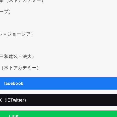
ープ）
シ＝ジョージア）
三和建装・法大）
（木下アカデミー）
facebook
X（旧Twitter）
LINE