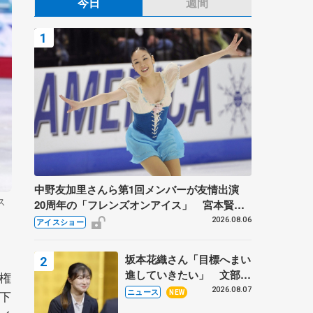
今日
週間
中野友加里さんら第1回メンバーが友情出演
ス
20周年の「フレンズオンアイス」 宮本賢二
さん、有川梨絵さん、田村岳斗さんも
2026.08.06
アイスショー
坂本花織さん「目標へまい
進していきたい」 文部科
権
学省スポーツ表彰式で代表
2026.08.07
ニュース
木下
NEW
謝辞