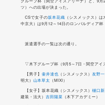
グループ杯（関空アイスアリーナ）と、9月
ツ）への出場が決まった。
CSで女子の
坂本花織
（シスメックス）は
中京大）は9月12～14日のロンバルディア
派遣選手の一覧は次の通り。
▽木下グループ杯（9月5～7日・関空アイ
【男子】
壷井達也
（シスメックス）
友野一
明大）
山本草太
（MIXI）
【女子】坂本花織（シスメックス）
樋口新
建装・法大）
吉田陽菜
（木下アカデミー）