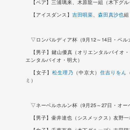
【ペア】三浦璃来、木原龍一組（木下グル
【アイスダンス】
吉田唄菜
、
森田真沙也
組
▽ロンバルディア杯（9月12～14日・ベル
【男子】鍵山優真（オリエンタルバイオ・
エンタルバイオ・明大）
【女子】
松生理乃
（中京大）
住吉りをん
ミ）
▽ネーベルホルン杯（9月25～27日・オ
【男子】壷井達也（シスメックス）友野一
【女子】千葉百音（木下グループ）吉田陽