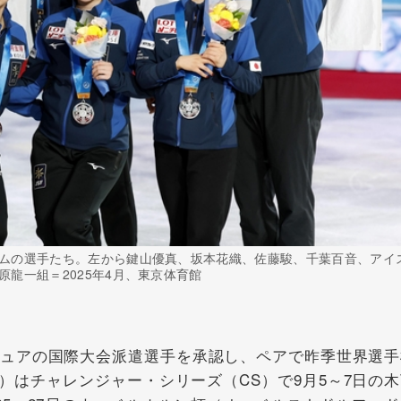
ムの選手たち。左から鍵山優真、坂本花織、佐藤駿、千葉百音、アイ
龍一組＝2025年4月、東京体育館
ュアの国際大会派遣選手を承認し、ペアで昨季世界選手
）はチャレンジャー・シリーズ（CS）で9月5～7日の