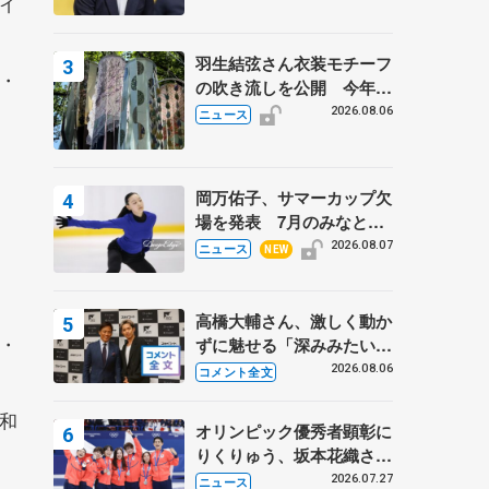
イ
羽生結弦さん衣装モチーフ
・
の吹き流しを公開 今年は
「春よ、来い」、仙台の瑞
2026.08.06
ニュース
鳳殿
岡万佑子、サマーカップ欠
場を発表 7月のみなとア
クルス杯は腰痛の影響で
2026.08.07
ニュース
NEW
高橋大輔さん、激しく動か
・
ずに魅せる「深みみたいな
ものは出てきている？」
2026.08.06
コメント全文
〝兄さん〟と慕うレジェン
ド野村忠宏さんと和気あい
和
オリンピック優秀者顕彰に
あい
りくりゅう、坂本花織さ
ん、団体メンバーら 8月
2026.07.27
ニュース