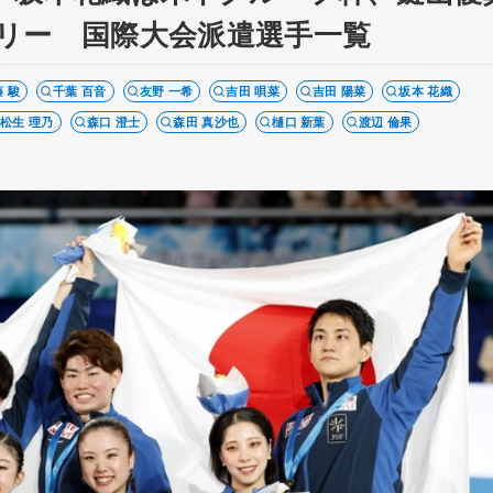
リー 国際大会派遣選手一覧
 駿
千葉 百音
友野 一希
吉田 唄菜
吉田 陽菜
坂本 花織
松生 理乃
森口 澄士
森田 真沙也
樋口 新葉
渡辺 倫果