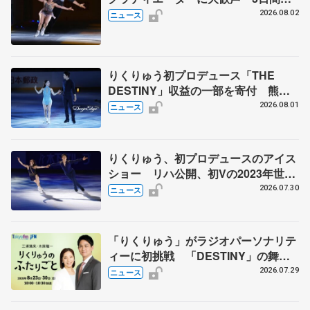
計4公演で延べ約１万8千人動員、三浦
2026.08.02
ニュース
璃来さん感極まる
りくりゅう初プロデュース「THE
DESTINY」収益の一部を寄付 熊本
地震、被災者支援
2026.08.01
ニュース
りくりゅう、初プロデュースのアイス
ショー リハ公開、初Vの2023年世界
選手権のSP披露 ハゼボロ、チョク
2026.07.30
ニュース
ベイら豪華メンバーが来日
「りくりゅう」がラジオパーソナリテ
ィーに初挑戦 「DESTINY」の舞台
裏エピソードも
2026.07.29
ニュース