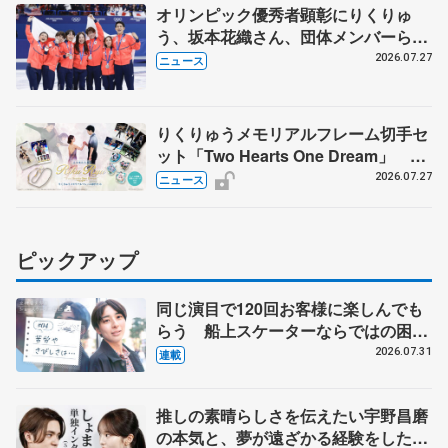
オリンピック優秀者顕彰にりくりゅ
う、坂本花織さん、団体メンバーら
8月7日に文科省が表彰式、ブルーノ・
2026.07.27
ニュース
マルコット、中野園子らコーチも
りくりゅうメモリアルフレーム切手セ
ット「Two Hearts One Dream」 受
注生産、7月29日受け付け開始
2026.07.27
ニュース
ピックアップ
同じ演目で120回お客様に楽しんでも
らう 船上スケーターならではの困難
とは 影響あったPIW前キャプテン松
2026.07.31
連載
永さんの存在
推しの素晴らしさを伝えたい宇野昌磨
の本気と、夢が遠ざかる経験をした本