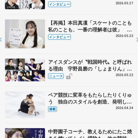
田真凜の覚悟
2026.05.27
インタビュー
【再掲】本田真凜「スケートのことも
私のことも、一番の理解者は彼」 引
退時の単独インタビューで語った競技
2026.05.22
インタビュー
人生や家族、恋人、これからの夢…
アイスダンスが〝戦国時代〟と呼ばれ
る理由 宇野昌磨の「しょまりん」ら
実力者が相次いで参戦 国内の競争激
2026.05.22
ニュース
化
ペア競技に変革をもたらしたりくりゅ
う 独自のスタイルを創造、発明した
【引退発表後②】
2026.04.24
連載
中野園子コーチ、教えるためにたこ焼