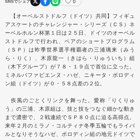
0
SNSでシェア
【オーベルストドルフ（ドイツ）共同】フィギュ
アスケートのチャレンジャー・シリーズ（ＣＳ）ネ
ーベルホルン杯第１日は２５日、ドイツのオーベル
ストドルフで行われ、ペアのショートプログラム
（ＳＰ）は昨季世界選手権覇者の
三浦璃来
（みう
ら・りく）、
木原龍一
（きはら・りゅういち）組
（木下グループ）が７８・１９点で首位に立った。
ミネルバファビエンヌ・ハゼ、ニキータ・ボロディ
ン組（ドイツ）が０・５８点差の２位。
疾風のごとくリンクを舞った。愛称「りくりゅ
う」の三浦、木原組は、技と技をつなぐ細かな動き
まで濃密で、２戦連続でＳＰ８０点に迫る高得点。
来年２月のミラノ・コルティナ冬季五輪でもライバ
ルとなりそうなハゼ、ボロディン組の地元ドイツで