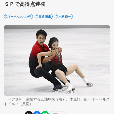
ＳＰで高得点連発
ネーベルホルン杯
三浦 璃来
木原 龍一
ペアＳＰ 演技する三浦璃来（右）、木原龍一組＝オーベルス
トドルフ（共同）