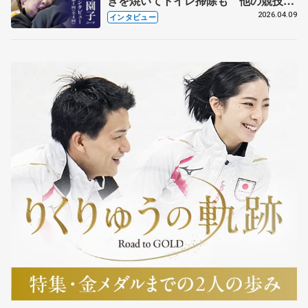
きを焼いてトイレ掃除も 他の競技に
も通用するという坂本花織の筋肉
2026.04.09
インタビュー