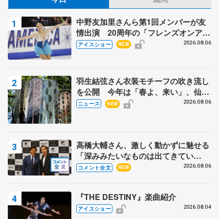
中野友加里さんら第1回メンバーが友
情出演 20周年の「フレンズオンアイ
ス」 宮本賢二さん、有川梨絵さん、
2026.08.06
アイスショー
NEW
田村岳斗さんも
羽生結弦さん衣装モチーフの吹き流し
を公開 今年は「春よ、来い」、仙台
の瑞鳳殿
2026.08.06
ニュース
NEW
高橋大輔さん、激しく動かずに魅せる
「深みみたいなものは出てきてい
る？」 〝兄さん〟と慕うレジェンド
2026.08.06
コメント全文
NEW
野村忠宏さんと和気あいあい
『THE DESTINY』楽曲紹介
2026.08.04
アイスショー