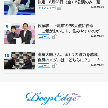
決定 8月28日（金）2公演のみ 荒川
静香さんプロデュース、20周年のアイ
2026.08.05
アイスショー
スショー
佐藤駿、上尾市のPR大使に任命
「ご飯がおいしく、住みやすいのが魅
力」
2026.08.04
ニュース
高橋大輔さん、金3つの迫力を感嘆
自身のメダルは「どちらに？」 〝リ
ス兄弟〟オリンピック3連覇の野村忠
2026.08.04
ニュース
宏さんと対談