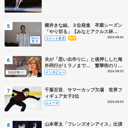
横井きな結、３位発進 卒業シーズン
「やり切る」【みなとアクルス杯
SP】
2026.08.06
コメント全文
NEW
夫が「思い出作りに」と後押しした海
外同行がミラノまで… 繁華街のリン
クでは不良のお兄さんも味方に 小林
2026.08.05
インタビュー
芳子さんが振り返るスケート人生
千葉百音、サマーカップ欠場 世界フ
ィギュア女子2位
2026.08.05
ニュース
山本草太「フレンズオンアイス」出演