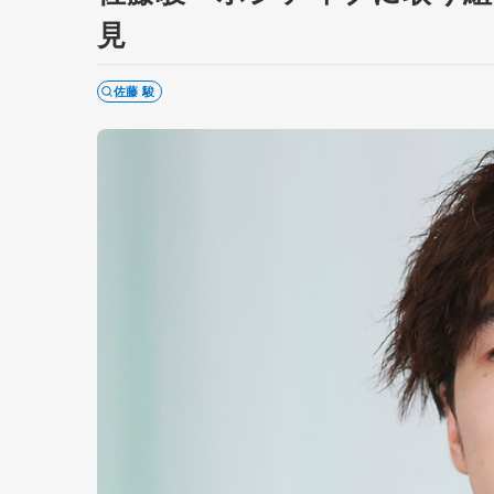
見
佐藤 駿