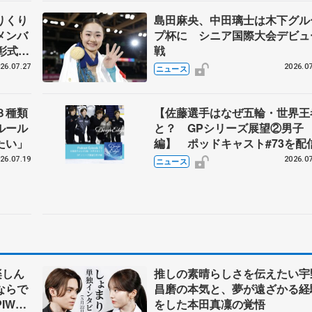
りくり
島田麻央、中田璃士は木下グル
メンバ
プ杯に シニア国際大会デビュ
彰式、
戦
野園子
26.07.27
2026.07
ニュース
３種類
【佐藤選手はなぜ五輪・世界王
ルール
と？ GPシリーズ展望②男子
たい」
編】 ポッドキャスト#73を配
26.07.19
2026.07
ニュース
楽しん
推しの素晴らしさを伝えたい宇
ならで
昌磨の本気と、夢が遠ざかる経
IW前
をした本田真凜の覚悟