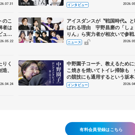
26.07.31
2026.05
インタビュー
トのこ
アイスダンスが〝戦国時代〟と
解者は
ばれる理由 宇野昌磨の「しょ
ビュー
りん」ら実力者が相次いで参
恋人、
国内の競争激化
26.05.22
2026.05
ニュース
たりく
中野園子コーチ、教えるために
創造、
こ焼きを焼いてトイレ掃除も 
の競技にも通用するという坂本
織の筋肉
26.04.24
2026.04
インタビュー
有料会員登録はこちら