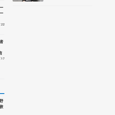
メント
ー
ー
.22
者
信
.17
野
験