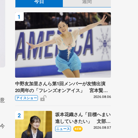
今日
週間
中野友加里さんら第1回メンバーが友情出演
20周年の「フレンズオンアイス」 宮本賢二
さん、有川梨絵さん、田村岳斗さんも
2026.08.06
アイスショー
意
坂本花織さん「目標へまい
進していきたい」 文部科
今
学省スポーツ表彰式で代表
2026.08.07
ニュース
NEW
謝辞