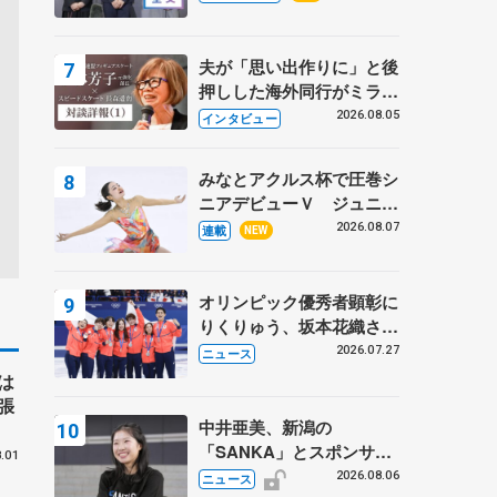
プに 島田麻央はたくさん
試合に出て国際大会へ【文
部科学省スポーツ表彰
夫が「思い出作りに」と後
式】
押しした海外同行がミラノ
まで… 繁華街のリンクで
2026.08.05
インタビュー
は不良のお兄さんも味方
に 小林芳子さんが振り返
みなとアクルス杯で圧巻シ
るスケート人生
ニアデビューＶ ジュニア
で４シーズン無敗の島田麻
2026.08.07
連載
NEW
央
オリンピック優秀者顕彰に
りくりゅう、坂本花織さ
ん、団体メンバーら 8月
2026.07.27
ニュース
7日に文科省が表彰式、ブ
は
ルーノ・マルコット、中野
張
園子らコーチも
中井亜美、新潟の
「SANKA」とスポンサー
.01
契約 「全力で応援」とコ
2026.08.06
ニュース