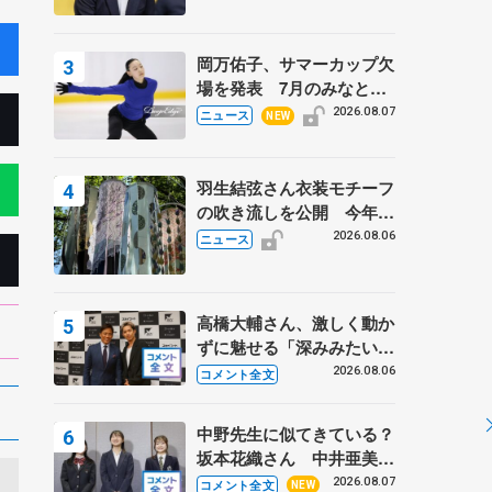
岡万佑子、サマーカップ欠
場を発表 7月のみなとア
クルス杯は腰痛の影響で
2026.08.07
ニュース
NEW
羽生結弦さん衣装モチーフ
の吹き流しを公開 今年は
「春よ、来い」、仙台の瑞
2026.08.06
ニュース
鳳殿
高橋大輔さん、激しく動か
ずに魅せる「深みみたいな
ものは出てきている？」
2026.08.06
コメント全文
〝兄さん〟と慕うレジェン
ド野村忠宏さんと和気あい
中野先生に似てきている？
あい
坂本花織さん 中井亜美は
クリケットのサマーキャン
2026.08.07
コメント全文
NEW