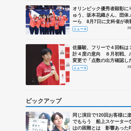
オリンピック優秀者顕彰に
ゅう、坂本花織さん、団体
ーら 8月7日に文科省が表
ブルーノ・マルコット、中
20
ニュース
らコーチも
佐藤駿、フリーで４回転は
計４度の意向 ８月初戦、
変更で「点数の出方確認し
20
ニュース
ピックアップ
同じ演目で120回お客様に
でもらう 船上スケーター
はの困難とは 影響あったP