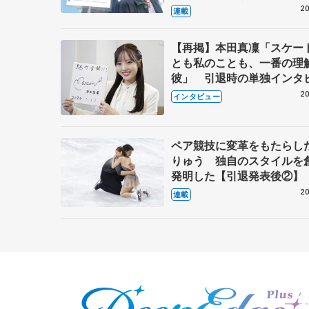
キャプテン松永さんの存在
20
連載
【再掲】本田真凜「スケー
とも私のことも、一番の理
彼」 引退時の単独インタ
で語った競技人生や家族、
20
インタビュー
これからの夢…
ペア競技に変革をもたらし
りゅう 独自のスタイルを
発明した【引退発表後②】
20
連載