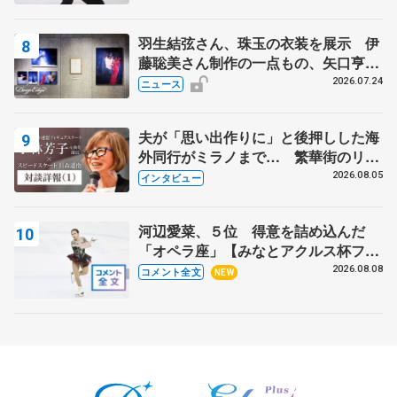
羽生結弦さん、珠玉の衣装を展示 伊
藤聡美さん制作の一点もの、矢口亨さ
んが撮影
2026.07.24
ニュース
夫が「思い出作りに」と後押しした海
外同行がミラノまで… 繁華街のリン
クでは不良のお兄さんも味方に 小林
2026.08.05
インタビュー
芳子さんが振り返るスケート人生
河辺愛菜、５位 得意を詰め込んだ
「オペラ座」【みなとアクルス杯フリ
ー】
2026.08.08
コメント全文
NEW