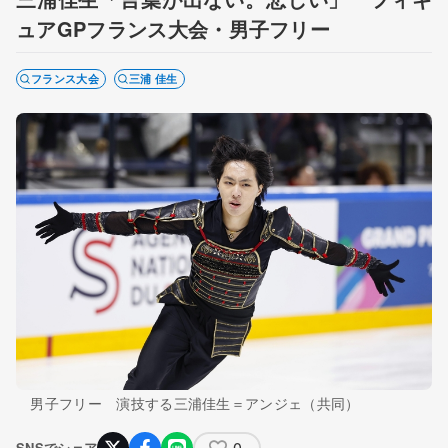
ュアGPフランス大会・男子フリー
フランス大会
三浦 佳生
男子フリー 演技する三浦佳生＝アンジェ（共同）
0
SNSでシェア