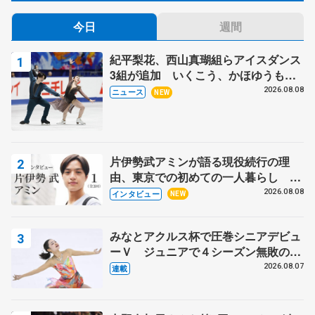
今日
週間
紀平梨花、西山真瑚組らアイスダンス
3組が追加 いくこう、かほゆうも、
木下グループ杯
2026.08.08
ニュース
NEW
片伊勢武アミンが語る現役続行の理
由、東京での初めての一人暮らし 注
目スケーターの「今」に迫る
2026.08.08
インタビュー
NEW
みなとアクルス杯で圧巻シニアデビュ
ーＶ ジュニアで４シーズン無敗の島
田麻央
2026.08.07
連載