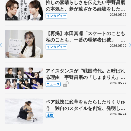
推しの素晴らしさを伝えたい宇野昌磨
の本気と、夢が遠ざかる経験をした本
田真凜の覚悟
2026.05.27
インタビュー
【再掲】本田真凜「スケートのことも
私のことも、一番の理解者は彼」 引
退時の単独インタビューで語った競技
2026.05.22
インタビュー
人生や家族、恋人、これからの夢…
アイスダンスが〝戦国時代〟と呼ばれ
る理由 宇野昌磨の「しょまりん」ら
実力者が相次いで参戦 国内の競争激
2026.05.22
ニュース
化
ペア競技に変革をもたらしたりくりゅ
う 独自のスタイルを創造、発明した
【引退発表後②】
2026.04.24
連載