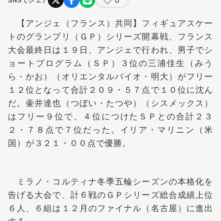
【アンジェ（フランス）共同】フィギュアスケー
トのグランプリ（ＧＰ）シリーズ開幕戦、フランス
大会最終日は１９日、アンジェで行われ、男子でシ
ョートプログラム（ＳＰ）３位の
三浦佳生
（みう
ら・かお）（オリエンタルバイオ・明大）がフリー
１２位となって合計２０９・５７点で１０位に沈ん
だ。
壷井達也
（つぼい・たつや）（シスメックス）
はフリー９位で、４位につけたＳＰとの合計２３
２・７８点で７位だった。イリア・マリニン（米
国）が３２１・００点で優勝。
ミラノ・コルティナ冬季五輪シーズンの本格化を
告げる大会で、計６戦のＧＰシリーズ総合成績上位
６人、６組は１２月のファイナル（名古屋）に進出
する。