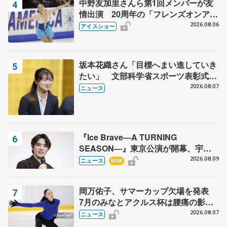
中野友加里さんら第1回メンバーが友
情出演 20周年の「フレンズオンアイ
ス」 宮本賢二さん、有川梨絵さん、
2026.08.06
アイスショー
田村岳斗さんも
坂本花織さん「目標へまい進していき
たい」 文部科学省スポーツ表彰式で
代表謝辞
2026.08.07
ニュース
『Ice Brave―A TURNING
SEASON―』東京公演が開幕、宇野
昌磨の『Ice Brave』にかける思いを
2026.08.09
ニュース
NEW
知る記事 5選
岡万佑子、サマーカップ欠場を発表
7月のみなとアクルス杯は腰痛の影響
で
2026.08.07
ニュース