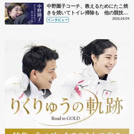
中野園子コーチ、教えるためにたこ焼
きを焼いてトイレ掃除も 他の競技に
も通用するという坂本花織の筋肉
2026.04.09
インタビュー