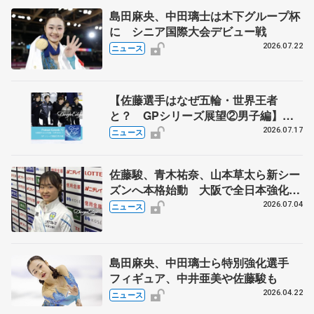
島田麻央、中田璃士は木下グループ杯
に シニア国際大会デビュー戦
2026.07.22
ニュース
【佐藤選手はなぜ五輪・世界王者
と？ GPシリーズ展望②男子編】
ポッドキャスト#73を配信
2026.07.17
ニュース
佐藤駿、青木祐奈、山本草太ら新シー
ズンへ本格始動 大阪で全日本強化合
宿 シニアデビューの島田麻央らも
2026.07.04
ニュース
島田麻央、中田璃士ら特別強化選手
フィギュア、中井亜美や佐藤駿も
2026.04.22
ニュース