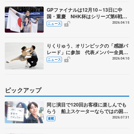
GPファイナルは12月10～13日に中
国・重慶 NHK杯はシリーズ第6戦、
11月27～29日に東京 2026～27年シ
2026.04.15
ニュース
ーズン、国際スケート連盟発表
りくりゅう、オリンピックの「感謝パ
レード」に参加 代表メンバー全員
で、東京・日本橋で25日
2026.04.10
ニュース
ピックアップ
同じ演目で120回お客様に楽しんでも
らう 船上スケーターならではの困難
とは 影響あったPIW前キャプテン松
2026.07.31
連載
永さんの存在