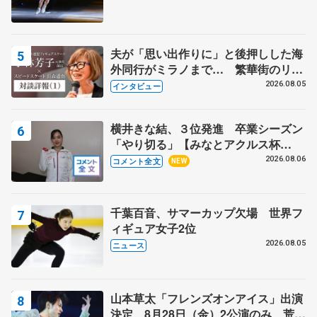
夫が「思い出作りに」と後押しした海
外同行がミラノまで… 繁華街のリン
クでは不良のお兄さんも味方に 小林
2026.08.05
インタビュー
芳子さんが振り返るスケート人生
横井きな結、３位発進 卒業シーズン
「やり切る」【みなとアクルス杯
SP】
2026.08.06
コメント全文
NEW
千葉百音、サマーカップ欠場 世界フ
ィギュア女子2位
2026.08.05
ニュース
山本草太「フレンズオンアイス」出演
決定 8月28日（金）2公演のみ 荒川