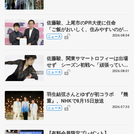
佐藤駿、上尾市のPR大使に任命
「ご飯がおいしく、住みやすいのが魅
力」
2026.08.04
ニュース
佐藤駿、関東サマートロフィーは出場
せず シーズン初戦へ「頑張っていき
ます」
2026.08.01
ニュース
羽生結弦さんとゆずが初コラボ 『幾
重』、NHKで8月15日放送
2026.07.30
ニュース
【有料会員限定プレゼント】