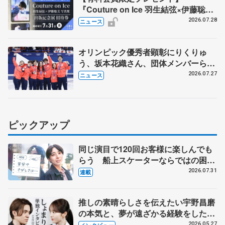
『Couture on Ice 羽生結弦×伊藤聡美
写真集』 出版記念展の招待券を5名様
2026.07.28
ニュース
に
オリンピック優秀者顕彰にりくりゅ
う、坂本花織さん、団体メンバーら
8月7日に文科省が表彰式、ブルーノ・
2026.07.27
ニュース
マルコット、中野園子らコーチも
ピックアップ
同じ演目で120回お客様に楽しんでも
らう 船上スケーターならではの困難
とは 影響あったPIW前キャプテン松
2026.07.31
連載
永さんの存在
推しの素晴らしさを伝えたい宇野昌磨
の本気と、夢が遠ざかる経験をした本
田真凜の覚悟
2026.05.27