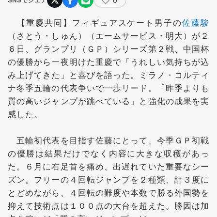
【重慶共同】フィギュアスケート男子の
佐藤駿
（さとう・しゅん）（エームサービス・明大）が２
６日、グランプリ（ＧＰ）シリーズ第２戦、中国杯
の優勝から一夜明けた重慶で「うれしい気持ちが込
み上げてきた」と喜びを語った。ミラノ・コルティ
ナ冬季五輪の代表争いで一歩リード。「昨季よりも
質の高いジャンプが跳べている」と強化の成果を実
感した。
五輪初代表を目指す佐藤にとって、今季ＧＰ初戦
の優勝は結果だけでなく内容に大きな収穫があっ
た。６月に右足首を痛め、出遅れていた重要なシー
ズン。フリーの４回転ジャンプを２種類、計３度に
とどめながら、４回転の難度や本数で勝る外国勢を
抑えて技術点は１００点の大台を超えた。勝因は加