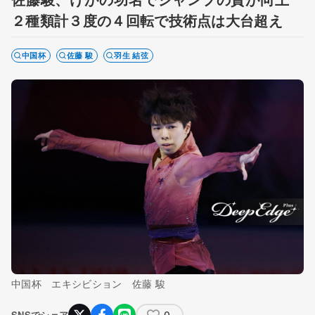
２種類計３度の４回転で技術点は大台超え
中国杯
佐藤 駿
羽生 結弦
中国杯 エキシビション 佐藤 駿
0
SNSでシェア