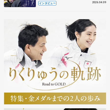
も通用するという坂本花織の筋肉
2026.04.09
インタビュー