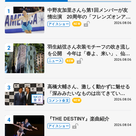
中野友加里さんら第1回メンバーが友
情出演 20周年の「フレンズオンアイ
ス」 宮本賢二さん、有川梨絵さん、
2026.08.06
アイスショー
NEW
田村岳斗さんも
羽生結弦さん衣装モチーフの吹き流し
を公開 今年は「春よ、来い」、仙台
の瑞鳳殿
2026.08.06
ニュース
NEW
高橋大輔さん、激しく動かずに魅せる
「深みみたいなものは出てきてい
る？」 〝兄さん〟と慕うレジェンド
2026.08.06
コメント全文
NEW
野村忠宏さんと和気あいあい
『THE DESTINY』楽曲紹介
2026.08.04
アイスショー