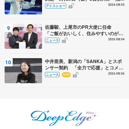
静香さんプロデュース、20周年のアイ
2026.08.05
アイスショー
スショー
佐藤駿、上尾市のPR大使に任命
「ご飯がおいしく、住みやすいのが魅
力」
2026.08.04
ニュース
中井亜美、新潟の「SANKA」とスポ
ンサー契約 「全力で応援」とコメン
ト
2026.08.06
ニュース
NEW