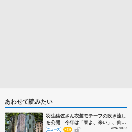
あわせて読みたい
羽生結弦さん衣装モチーフの吹き流し
を公開 今年は「春よ、来い」、仙台
の瑞鳳殿
2026.08.06
ニュース
NEW