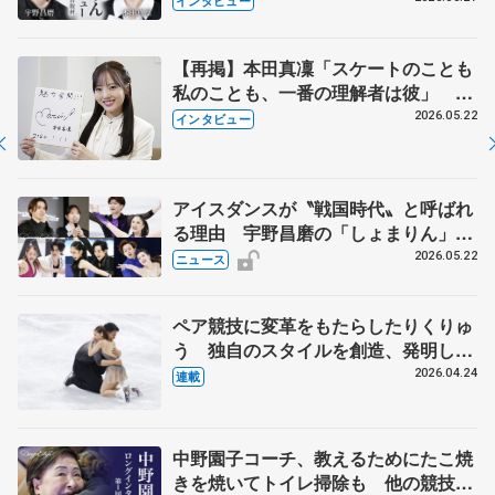
インタビュー
【再掲】本田真凜「スケートのことも
私のことも、一番の理解者は彼」 引
退時の単独インタビューで語った競技
2026.05.22
インタビュー
人生や家族、恋人、これからの夢…
アイスダンスが〝戦国時代〟と呼ばれ
る理由 宇野昌磨の「しょまりん」ら
実力者が相次いで参戦 国内の競争激
2026.05.22
ニュース
化
ペア競技に変革をもたらしたりくりゅ
う 独自のスタイルを創造、発明した
【引退発表後②】
2026.04.24
連載
中野園子コーチ、教えるためにたこ焼
きを焼いてトイレ掃除も 他の競技に