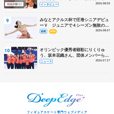
クでは不良のお兄さんも味方に 小林
2026.08.05
インタビュー
芳子さんが振り返るスケート人生
みなとアクルス杯で圧巻シニアデビュ
ーＶ ジュニアで４シーズン無敗の島
田麻央
2026.08.07
連載
NEW
オリンピック優秀者顕彰にりくりゅ
う、坂本花織さん、団体メンバーら
8月7日に文科省が表彰式、ブルーノ・
2026.07.27
ニュース
マルコット、中野園子らコーチも
フィギュアスケート専門ウェブメディア