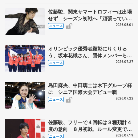
佐藤駿、関東サマートロフィーは出場
せず シーズン初戦へ「頑張っていき
ます」
2026.08.01
ニュース
オリンピック優秀者顕彰にりくりゅ
う、坂本花織さん、団体メンバーら
8月7日に文科省が表彰式、ブルーノ・
2026.07.27
ニュース
マルコット、中野園子らコーチも
島田麻央、中田璃士は木下グループ杯
に シニア国際大会デビュー戦
2026.07.22
ニュース
佐藤駿、フリーで４回転は３種類計４
度の意向 ８月初戦、ルール変更で
「点数の出方確認したい」
2026.07.19
ニュース