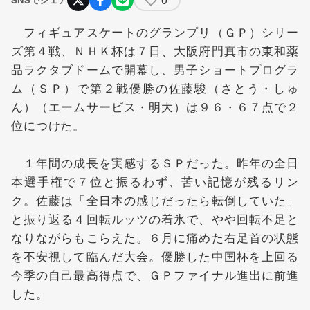
フィギュアスケートのグランプリ（ＧＰ）シリー
ズ第４戦、ＮＨＫ杯は７日、大阪府門真市の東和薬
品ラクタブドームで開幕し、男子ショートプログラ
ム（ＳＰ）で
第２戦優勝の
佐藤駿
（さとう・しゅ
ん）（エームサービス・明大）は９６・６７点で２
位につけた。
１年間の成長を実感するＳＰだった。昨年の全日
本選手権で７位と振るわず、苦い記憶が残るリン
ク。佐藤は「全日本の感じだったら転倒していた」
と振り返る４回転ルッツの着氷で、やや回転不足と
なりながらもこらえた。６月に痛めた右足首の状態
を不安視して臨んだ大会。優勝した中国杯を上回る
今季の自己最高得点で、ＧＰファイナル進出に前進
した。