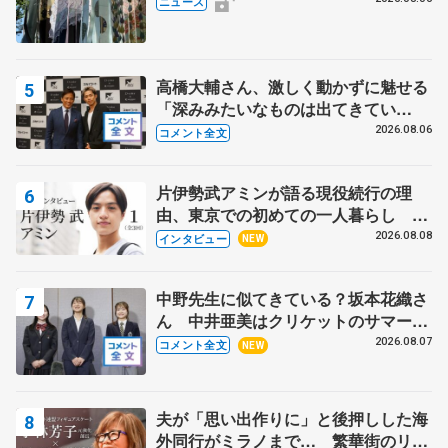
ニュース
高橋大輔さん、激しく動かずに魅せる
「深みみたいなものは出てきてい
る？」 〝兄さん〟と慕うレジェンド
2026.08.06
コメント全文
野村忠宏さんと和気あいあい
片伊勢武アミンが語る現役続行の理
由、東京での初めての一人暮らし 注
目スケーターの「今」に迫る
2026.08.08
インタビュー
NEW
中野先生に似てきている？坂本花織さ
ん 中井亜美はクリケットのサマーキ
ャンプに 島田麻央はたくさん試合に
2026.08.07
コメント全文
NEW
出て国際大会へ【文部科学省スポーツ
表彰式】
夫が「思い出作りに」と後押しした海
外同行がミラノまで… 繁華街のリン