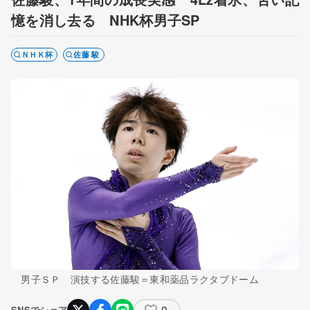
憶を消し去る NHK杯男子SP
ＮＨＫ杯
佐藤 駿
男子ＳＰ 演技する佐藤駿＝東和薬品ラクタブドーム
0
SNSでシェア