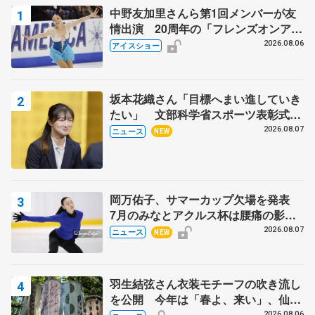
中野友加里さんら第1回メンバーが友
情出演 20周年の「フレンズオンアイ
ス」 宮本賢二さん、有川梨絵さん、
2026.08.06
アイスショー
田村岳斗さんも
坂本花織さん「目標へまい進していき
たい」 文部科学省スポーツ表彰式で
代表謝辞
2026.08.07
ニュース
NEW
岡万佑子、サマーカップ欠場を発表
7月のみなとアクルス杯は腰痛の影響
で
2026.08.07
ニュース
NEW
羽生結弦さん衣装モチーフの吹き流し
を公開 今年は「春よ、来い」、仙台
の瑞鳳殿
2026.08.06