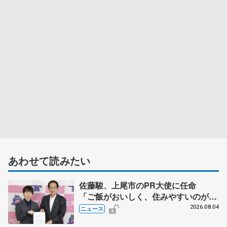
あわせて読みたい
佐藤駿、上尾市のPR大使に任命
「ご飯がおいしく、住みやすいのが魅
力」
2026.08.04
ニュース