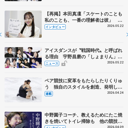
【再掲】本田真凜「スケートのことも
私のことも、一番の理解者は彼」 引
退時の単独インタビューで語った競技
2026.05.22
インタビュー
人生や家族、恋人、これからの夢…
アイスダンスが〝戦国時代〟と呼ばれ
る理由 宇野昌磨の「しょまりん」ら
実力者が相次いで参戦 国内の競争激
2026.05.22
ニュース
化
ペア競技に変革をもたらしたりくりゅ
う 独自のスタイルを創造、発明した
【引退発表後②】
2026.04.24
連載
中野園子コーチ、教えるためにたこ焼
きを焼いてトイレ掃除も 他の競技に
も通用するという坂本花織の筋肉
2026.04.09
インタビュー