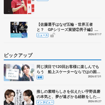
【佐藤選手はなぜ五輪・世界王者
と？ GPシリーズ展望②男子編】
ポッドキャスト#73を配信
2026.07.17
ニュース
ピックアップ
同じ演目で120回お客様に楽しんでも
らう 船上スケーターならではの困難
とは 影響あったPIW前キャプテン松
2026.07.31
連載
永さんの存在
推しの素晴らしさを伝えたい宇野昌磨
の本気と、夢が遠ざかる経験をした本
田真凜の覚悟
2026.05.27
インタビュー