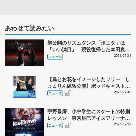
あわせて読みたい
初公開のリズムダンス「ポエタ」は
「いい演目」 現役復帰した本田真
凜、宇野昌磨組がアイスショー
2026.07.31
ニュース
【鳥とお花をイメージしたフリー し
ょまりん練習公開】ポッドキャスト
#75を配信
2026.07.30
ニュース
宇野昌磨、小中学生にスケートの特別
レッスン 東京辰巳アイスアリーナ
で、「Ice Brave -A TURNING
2026.07.29
ニュース
SEASON-」東京公演の開催記念