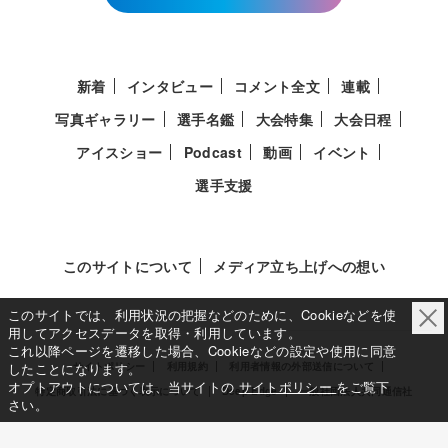
新着
インタビュー
コメント全文
連載
写真ギャラリー
選手名鑑
大会特集
大会日程
アイスショー
Podcast
動画
イベント
選手支援
このサイトについて
メディア立ち上げへの想い
このサイトでは、利用状況の把握などのために、Cookieなどを使
用してアクセスデータを取得・利用しています。
これ以降ページを遷移した場合、Cookieなどの設定や使用に同意
したことになります。
サイトポリシー
利用規約
利用者情報の外部送信について
オプトアウトについては、当サイトの
サイトポリシー
をご覧下
特定商取引法に基づく表示について
Deep Edge
一般社団法人共同通信社
さい。
Copy Right © KYODO NEWS All RIGHTS RESERVED.