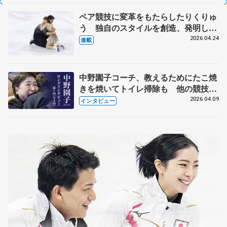
ペア競技に変革をもたらしたりくりゅ
う 独自のスタイルを創造、発明した
【引退発表後②】
2026.04.24
連載
中野園子コーチ、教えるためにたこ焼
きを焼いてトイレ掃除も 他の競技に
も通用するという坂本花織の筋肉
2026.04.09
インタビュー