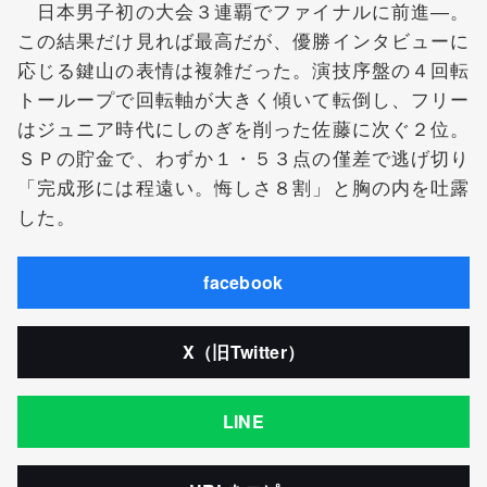
日本男子初の大会３連覇でファイナルに前進―。
この結果だけ見れば最高だが、優勝インタビューに
応じる鍵山の表情は複雑だった。演技序盤の４回転
トーループで回転軸が大きく傾いて転倒し、フリー
はジュニア時代にしのぎを削った佐藤に次ぐ２位。
ＳＰの貯金で、わずか１・５３点の僅差で逃げ切り
「完成形には程遠い。悔しさ８割」と胸の内を吐露
した。
facebook
X（旧Twitter）
LINE