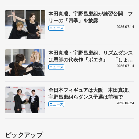
本田真凜、宇野昌磨組が練習公開 フ
リーの「四季」を披露
2026.07.14
ニュース
本田真凜・宇野昌磨組、リズムダンス
は恩師の代表作『ポエタ』 「しょま
りん」今季はステファン・ランビエル
2026.07.14
ニュース
氏が帯同
全日本フィギュアは大阪 本田真凜、
宇野昌磨組らダンス予選は前橋で
2026.06.24
ニュース
ピックアップ