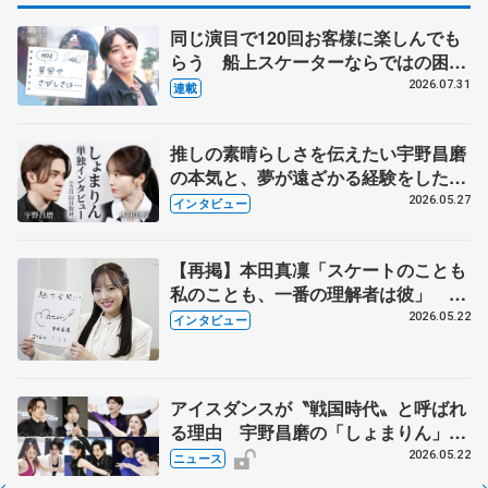
同じ演目で120回お客様に楽しんでも
らう 船上スケーターならではの困難
とは 影響あったPIW前キャプテン松
2026.07.31
連載
永さんの存在
推しの素晴らしさを伝えたい宇野昌磨
の本気と、夢が遠ざかる経験をした本
田真凜の覚悟
2026.05.27
インタビュー
【再掲】本田真凜「スケートのことも
私のことも、一番の理解者は彼」 引
退時の単独インタビューで語った競技
2026.05.22
インタビュー
人生や家族、恋人、これからの夢…
アイスダンスが〝戦国時代〟と呼ばれ
る理由 宇野昌磨の「しょまりん」ら
実力者が相次いで参戦 国内の競争激
2026.05.22
ニュース
化