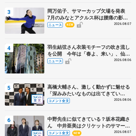
岡万佑子、サマーカップ欠場を発表
7月のみなとアクルス杯は腰痛の影響
で
2026.08.07
ニュース
NEW
羽生結弦さん衣装モチーフの吹き流し
を公開 今年は「春よ、来い」、仙台
の瑞鳳殿
2026.08.06
ニュース
高橋大輔さん、激しく動かずに魅せる
「深みみたいなものは出てきてい
る？」 〝兄さん〟と慕うレジェンド
2026.08.06
コメント全文
野村忠宏さんと和気あいあい
中野先生に似てきている？坂本花織さ
ん 中井亜美はクリケットのサマーキ
ャンプに 島田麻央はたくさん試合に
2026.08.07
コメント全文
NEW