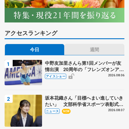
アクセスランキング
今日
週間
中野友加里さんら第1回メンバーが友
情出演 20周年の「フレンズオンアイ
ス」 宮本賢二さん、有川梨絵さん、
2026.08.06
アイスショー
田村岳斗さんも
坂本花織さん「目標へまい進していき
たい」 文部科学省スポーツ表彰式で
代表謝辞
2026.08.07
ニュース
NEW