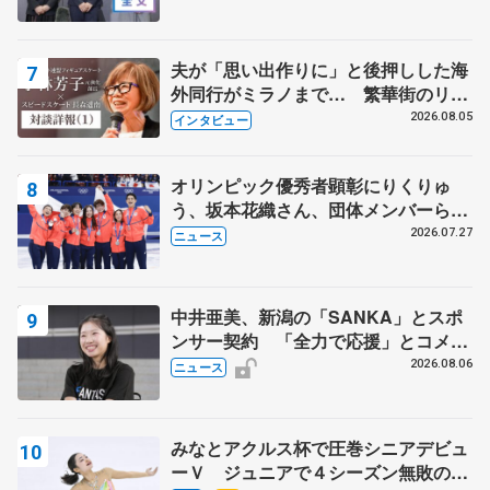
出て国際大会へ【文部科学省スポーツ
表彰式】
夫が「思い出作りに」と後押しした海
外同行がミラノまで… 繁華街のリン
クでは不良のお兄さんも味方に 小林
2026.08.05
インタビュー
芳子さんが振り返るスケート人生
オリンピック優秀者顕彰にりくりゅ
う、坂本花織さん、団体メンバーら
8月7日に文科省が表彰式、ブルーノ・
2026.07.27
ニュース
マルコット、中野園子らコーチも
中井亜美、新潟の「SANKA」とスポ
ンサー契約 「全力で応援」とコメン
ト
2026.08.06
ニュース
みなとアクルス杯で圧巻シニアデビュ
ーＶ ジュニアで４シーズン無敗の島