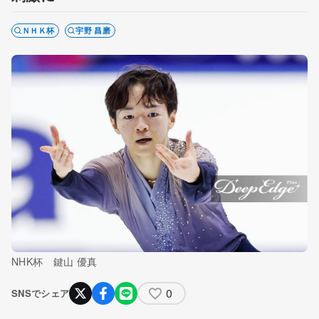
ＮＨＫ杯
宇野 昌磨
NHK杯 鍵山 優真
0
SNSでシェア