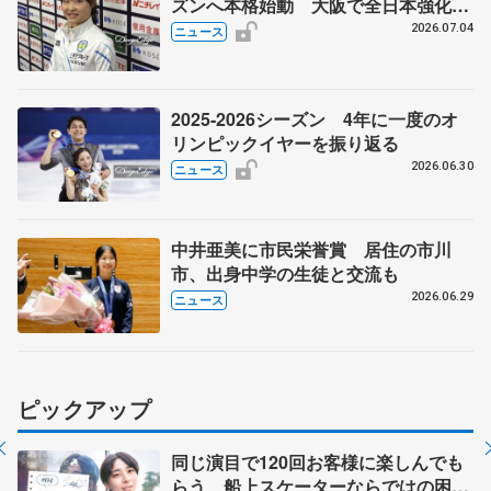
ズンへ本格始動 大阪で全日本強化合
宿 シニアデビューの島田麻央らも
2026.07.04
ニュース
2025-2026シーズン 4年に一度のオ
リンピックイヤーを振り返る
2026.06.30
ニュース
中井亜美に市民栄誉賞 居住の市川
市、出身中学の生徒と交流も
2026.06.29
ニュース
ピックアップ
同じ演目で120回お客様に楽しんでも
らう 船上スケーターならではの困難