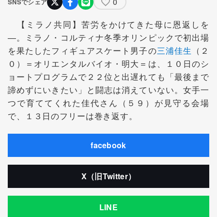
0
SNSでシェア
【ミラノ共同】苦労をかけてきた母に恩返しを
―。ミラノ・コルティナ冬季オリンピックで初出場
を果たしたフィギュアスケート男子の
三浦佳生
（２
０）＝オリエンタルバイオ・明大＝は、１０日のシ
ョートプログラムで２２位と出遅れても「最後まで
諦めずにいきたい」と闘志は消えていない。女手一
つで育ててくれた佳代さん（５９）が見守る会場
で、１３日のフリーは巻き返す。
facebook
X（旧Twitter）
LINE