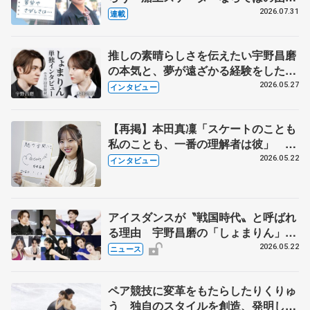
とは 影響あったPIW前キャプテン松
2026.07.31
連載
永さんの存在
推しの素晴らしさを伝えたい宇野昌磨
の本気と、夢が遠ざかる経験をした本
田真凜の覚悟
2026.05.27
インタビュー
【再掲】本田真凜「スケートのことも
私のことも、一番の理解者は彼」 引
退時の単独インタビューで語った競技
2026.05.22
インタビュー
人生や家族、恋人、これからの夢…
アイスダンスが〝戦国時代〟と呼ばれ
る理由 宇野昌磨の「しょまりん」ら
実力者が相次いで参戦 国内の競争激
2026.05.22
ニュース
化
ペア競技に変革をもたらしたりくりゅ
う 独自のスタイルを創造、発明した