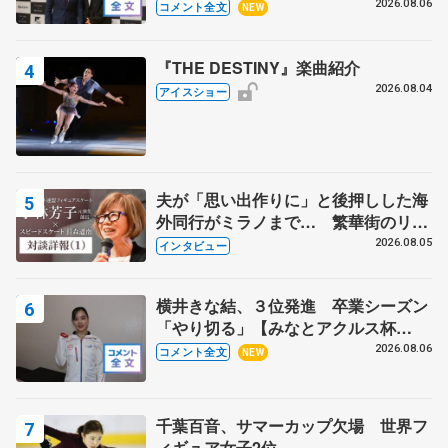
る？」 〝兄さん〟と慕うレジェンド
2026.08.06
コメント全文
NEW
野村忠宏さんと和気あいあい
『THE DESTINY』楽曲紹介
2026.08.04
アイスショー
夫が「思い出作りに」と後押しした海
外同行がミラノまで… 繁華街のリン
クでは不良のお兄さんも味方に 小林
2026.08.05
インタビュー
芳子さんが振り返るスケート人生
横井きな結、３位発進 卒業シーズン
「やり切る」【みなとアクルス杯
SP】
2026.08.06
コメント全文
NEW
千葉百音、サマーカップ欠場 世界フ
ィギュア女子2位