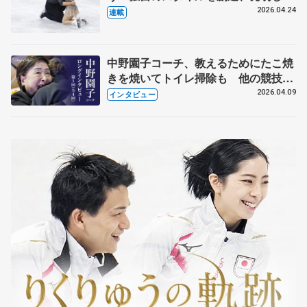
【引退発表後②】
2026.04.24
連載
中野園子コーチ、教えるためにたこ焼
きを焼いてトイレ掃除も 他の競技に
も通用するという坂本花織の筋肉
2026.04.09
インタビュー