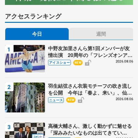
アクセスランキング
今日
週間
中野友加里さんら第1回メンバーが友
情出演 20周年の「フレンズオンアイ
ス」 宮本賢二さん、有川梨絵さん、
2026.08.06
アイスショー
NEW
田村岳斗さんも
羽生結弦さん衣装モチーフの吹き流し
を公開 今年は「春よ、来い」、仙台
の瑞鳳殿
2026.08.06
ニュース
NEW
高橋大輔さん、激しく動かずに魅せる
「深みみたいなものは出てきてい