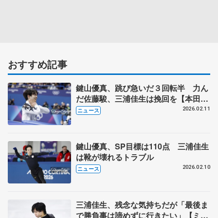
おすすめ記事
鍵山優真、跳び急いだ３回転半 力ん
だ佐藤駿、三浦佳生は挽回を【本田武
史さんの視点】
2026.02.11
ニュース
鍵山優真、SP目標は110点 三浦佳生
は靴が壊れるトラブル
2026.02.10
ニュース
三浦佳生、残念な気持ちだが「最後ま
で勝負事は諦めずに行きたい」【ミラ