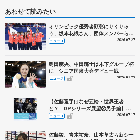
あわせて読みたい
オリンピック優秀者顕彰にりくりゅ
う、坂本花織さん、団体メンバーら
8月7日に文科省が表彰式、ブルーノ・
2026.07.27
ニュース
マルコット、中野園子らコーチも
島田麻央、中田璃士は木下グループ杯
に シニア国際大会デビュー戦
2026.07.22
ニュース
【佐藤選手はなぜ五輪・世界王者
と？ GPシリーズ展望②男子編】
ポッドキャスト#73を配信
2026.07.17
ニュース
佐藤駿、青木祐奈、山本草太ら新シー