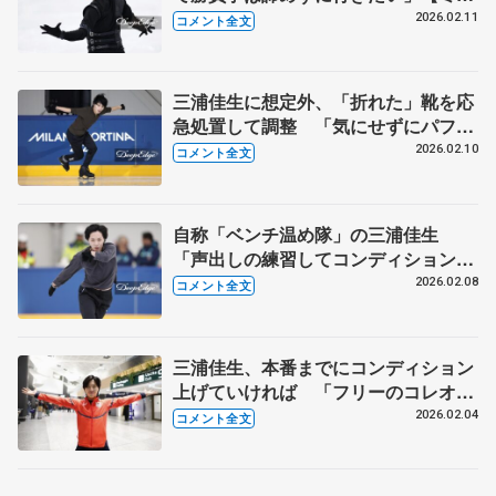
ノ五輪男子SP後】
2026.02.11
コメント全文
三浦佳生に想定外、「折れた」靴を応
急処置して調整 「気にせずにパフォ
ーマンスできたら」【9日公式練習
2026.02.10
コメント全文
後】
自称「ベンチ温め隊」の三浦佳生
「声出しの練習してコンディション整
える」 【8日公式練習後】
2026.02.08
コメント全文
三浦佳生、本番までにコンディション
上げていければ 「フリーのコレオを
変えた。一番曲を表現する部分だし」
2026.02.04
コメント全文
【空港到着後】