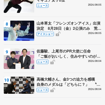
2026.08.05
ニュース
山本草太「フレンズオンアイス」出演
決定 8月28日（金）2公演のみ 荒川
静香さんプロデュース、20周年のアイ
2026.08.05
アイスショー
スショー
佐藤駿、上尾市のPR大使に任命
「ご飯がおいしく、住みやすいのが魅
力」
2026.08.04
ニュース
高橋大輔さん、金3つの迫力を感嘆
自身のメダルは「どちらに？」 〝リ
ス兄弟〟オリンピック3連覇の野村忠
2026.08.04
ニュース
宏さんと対談