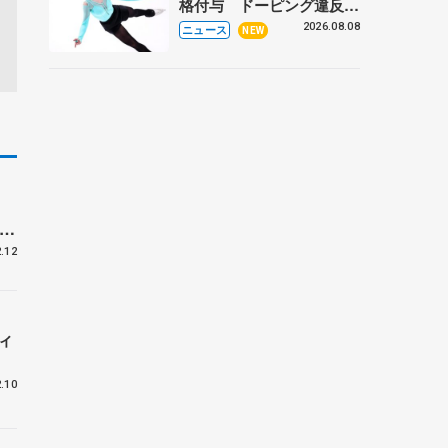
格付与 ドーピング違反で
処分、アレクサンドラ・イ
2026.08.08
ニュース
NEW
グナトワも
日
.12
ィ
.10