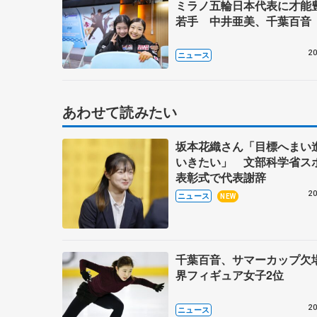
ミラノ五輪日本代表に才能
若手 中井亜美、千葉百音
20
ニュース
あわせて読みたい
坂本花織さん「目標へまい
いきたい」 文部科学省ス
表彰式で代表謝辞
20
ニュース
NEW
千葉百音、サマーカップ欠
界フィギュア女子2位
20
ニュース