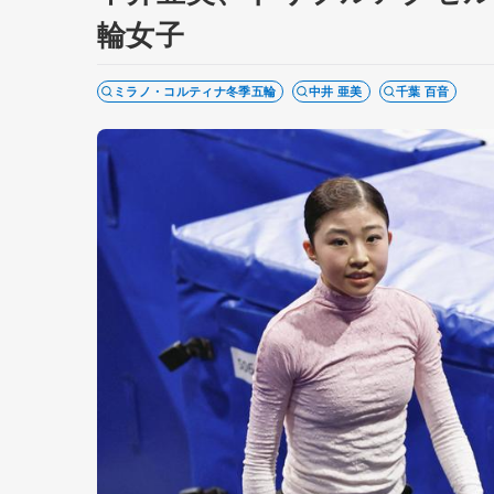
輪女子
ミラノ・コルティナ冬季五輪
中井 亜美
千葉 百音