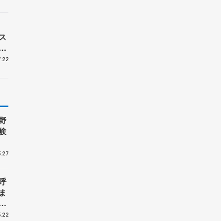
ス
、
.22
野
験
.27
呼
ま
戦
.22