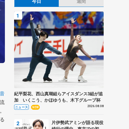
今日
週間
音
紀平梨花、西山真瑚組らアイスダンス3組が追
加 いくこう、かほゆうも、木下グループ杯
流
2026.08.08
ニュース
NEW
。
る
片伊勢武アミンが語る現役
続行の理由、東京での初め