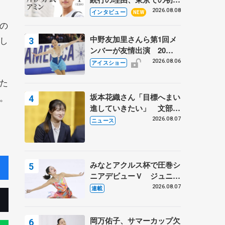
ての一人暮らし 注目スケ
2026.08.08
インタビュー
NEW
ーターの「今」に迫る
の
し
中野友加里さんら第1回メ
ンバーが友情出演 20周
年の「フレンズオンアイ
2026.08.06
アイスショー
ス」 宮本賢二さん、有川
た
梨絵さん、田村岳斗さんも
。
坂本花織さん「目標へまい
進していきたい」 文部科
学省スポーツ表彰式で代表
2026.08.07
ニュース
謝辞
みなとアクルス杯で圧巻シ
ニアデビューＶ ジュニア
で４シーズン無敗の島田麻
2026.08.07
連載
央
岡万佑子、サマーカップ欠