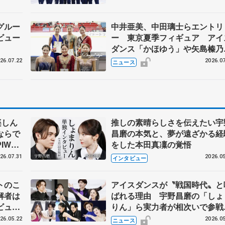
らコーチも
グルー
中井亜美、中田璃士らエントリ
ビュー
ー 東京夏季フィギュア アイ
ダンス「かほゆう」や矢島榛乃
北村凌大組も
26.07.22
2026.07
ニュース
楽しん
推しの素晴らしさを伝えたい宇
ならで
昌磨の本気と、夢が遠ざかる経
IW前
をした本田真凜の覚悟
26.07.31
2026.05
インタビュー
トのこ
アイスダンスが〝戦国時代〟と
解者は
ばれる理由 宇野昌磨の「しょ
ビュー
りん」ら実力者が相次いで参
恋人、
国内の競争激化
26.05.22
2026.05
ニュース