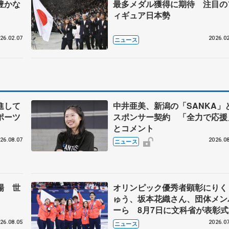
豊かな
最多メダル獲得に期待 注目の
ィギュア日本勢
26.02.07
2026.02
ニュース
進して
中井亜美、新潟の「SANKA」
ポーツ
スポンサー契約 「全力で応援
とコメント
26.08.07
2026.08
ニュース
場 世
オリンピック優秀者顕彰にりく
ゅう、坂本花織さん、団体メン
ーら 8月7日に文科省が表彰式
ブルーノ・マルコット、中野園
26.08.05
2026.07
ニュース