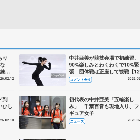
もり
中井亜美が競技会場で初練習、
れな
90%楽しみとわくわくで10%緊
初練習
張 団体戦は正座して観戦【12
公式練習】
26.02.12
2026.02
コメント全文
ノ到
初代表の中井亜美「五輪楽し
いひし
み」 千葉百音も現地入り、フ
ギュア女子
26.02.10
2026.02
ニュース