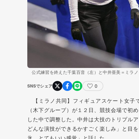
公式練習を終えた千葉百音（左）と中井亜美＝ミラノ
0
SNSでシェア
【ミラノ共同】フィギュアスケート女子
（木下グループ）が１２日、競技会場で初め
した中で調整した。中井は大技のトリプルア
どんな演技ができるかすごく楽しみ」と目を
氷。とてもいい感覚」と話した。