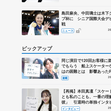
島田麻央、中田璃士は木下
プ杯に シニア国際大会デ
戦
20
ニュース
ピックアップ
同じ演目で120回お客様に
でもらう 船上スケーター
はの困難とは 影響あったP
キャプテン松永さんの存在
20
連載
【再掲】本田真凜「スケー
とも私のことも、一番の理
彼」 引退時の単独インタ
で語った競技人生や家族、
20
インタビュー