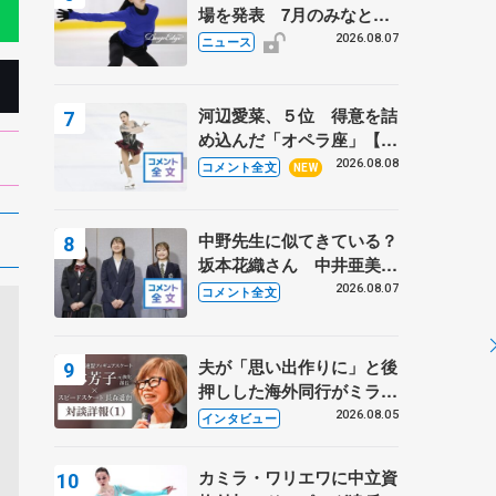
場を発表 7月のみなとア
クルス杯は腰痛の影響で
2026.08.07
ニュース
河辺愛菜、５位 得意を詰
め込んだ「オペラ座」【み
なとアクルス杯フリー】
2026.08.08
コメント全文
NEW
中野先生に似てきている？
坂本花織さん 中井亜美は
クリケットのサマーキャン
2026.08.07
コメント全文
プに 島田麻央はたくさん
試合に出て国際大会へ【文
部科学省スポーツ表彰
夫が「思い出作りに」と後
式】
押しした海外同行がミラノ
まで… 繁華街のリンクで
2026.08.05
インタビュー
は不良のお兄さんも味方
に 小林芳子さんが振り返
カミラ・ワリエワに中立資
るスケート人生