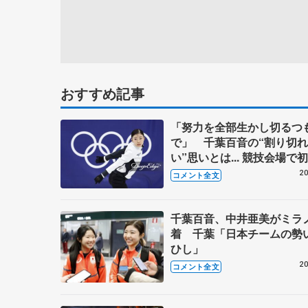
おすすめ記事
「努力を全部生かし切るつ
で」 千葉百音の“割り切
い”思いとは... 競技会場で
【12日公式練習後】
20
コメント全文
千葉百音、中井亜美がミラ
着 千葉「日本チームの勢
ひし」
20
コメント全文