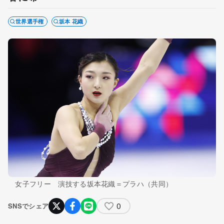
世界選手権
坂本 花織
女子フリー 演技する坂本花織＝プラハ（共同）
0
SNSでシェア