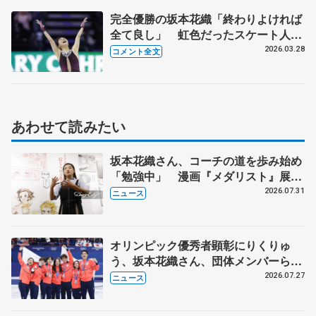
完全優勝の坂本花織「終わりよければ
全て良し」 虹色だったスケート人
生、これからの人生にプラスするの
2026.03.28
コメント全文
は？【世界フィギュア女子フリー】
あわせて読みたい
坂本花織さん、コーチの道を歩み始め
「勉強中」 漫画『メダリスト』展覧
会で子どもたちにエール
2026.07.31
ニュース
オリンピック優秀者顕彰にりくりゅ
う、坂本花織さん、団体メンバーら
8月7日に文科省が表彰式、ブルーノ・
2026.07.27
ニュース
マルコット、中野園子らコーチも