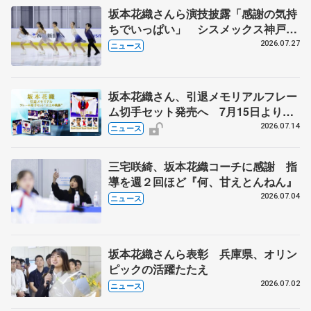
坂本花織さんら演技披露「感謝の気持
ちでいっぱい」 シスメックス神戸ア
イスキャンパス開場1周年イベント
2026.07.27
ニュース
坂本花織さん、引退メモリアルフレー
ム切手セット発売へ 7月15日より申
込受付開始
2026.07.14
ニュース
三宅咲綺、坂本花織コーチに感謝 指
導を週２回ほど『何、甘えとんねん』
2026.07.04
ニュース
坂本花織さんら表彰 兵庫県、オリン
ピックの活躍たたえ
2026.07.02
ニュース