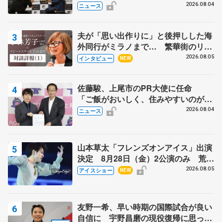
ス兄弟〟オリンピック3連覇の野村忠
2026.08.04
ニュース
宏さんと対談
夫が「思い出作りに」と後押しした海
外同行がミラノまで… 繁華街のリン
クでは不良のお兄さんも味方に 小林
2026.08.05
インタビュー
NEW
芳子さんが振り返るスケート人生
佐藤駿、上尾市のPR大使に任命
「ご飯がおいしく、住みやすいのが魅
力」
2026.08.04
ニュース
山本草太「フレンズオンアイス」出演
決定 8月28日（金）2公演のみ 荒川
静香さんプロデュース、20周年のアイ
2026.08.05
アイスショー
NEW
スショー
友野一希、早い時期の国際試合が良い
自信に 宇野昌磨の現役復帰に思って