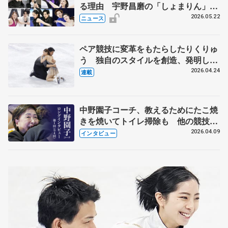
る理由 宇野昌磨の「しょまりん」ら
実力者が相次いで参戦 国内の競争激
2026.05.22
ニュース
化
ペア競技に変革をもたらしたりくりゅ
う 独自のスタイルを創造、発明した
【引退発表後②】
2026.04.24
連載
中野園子コーチ、教えるためにたこ焼
きを焼いてトイレ掃除も 他の競技に
も通用するという坂本花織の筋肉
2026.04.09
インタビュー