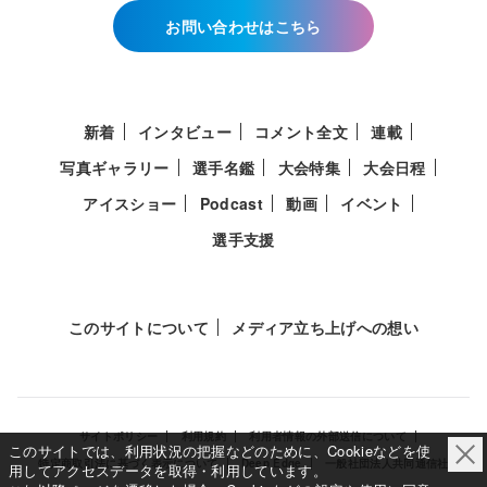
お問い合わせはこちら
新着
インタビュー
コメント全文
連載
写真ギャラリー
選手名鑑
大会特集
大会日程
アイスショー
Podcast
動画
イベント
選手支援
このサイトについて
メディア立ち上げへの想い
サイトポリシー
利用規約
利用者情報の外部送信について
このサイトでは、利用状況の把握などのために、Cookieなどを使
特定商取引法に基づく表示について
Deep Edge
一般社団法人共同通信社
用してアクセスデータを取得・利用しています。