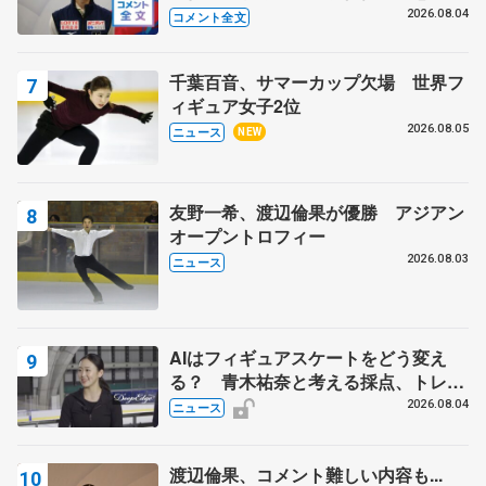
いること 【アジアンオープントロフ
2026.08.04
コメント全文
ィーフリー後】
千葉百音、サマーカップ欠場 世界フ
ィギュア女子2位
2026.08.05
ニュース
NEW
友野一希、渡辺倫果が優勝 アジアン
オープントロフィー
2026.08.03
ニュース
AIはフィギュアスケートをどう変え
る？ 青木祐奈と考える採点、トレー
ニングの未来
2026.08.04
ニュース
渡辺倫果、コメント難しい内容も...