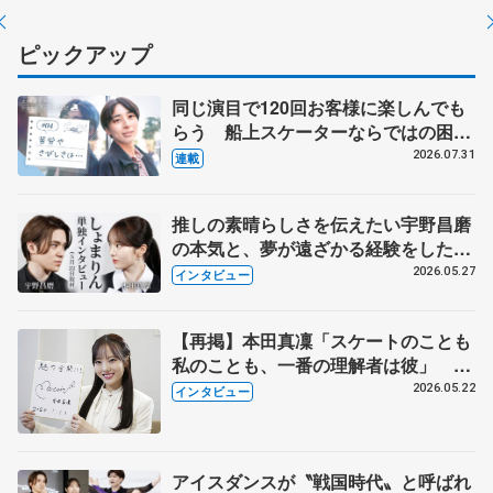
ピックアップ
同じ演目で120回お客様に楽しんでも
らう 船上スケーターならではの困難
とは 影響あったPIW前キャプテン松
2026.07.31
連載
永さんの存在
推しの素晴らしさを伝えたい宇野昌磨
の本気と、夢が遠ざかる経験をした本
田真凜の覚悟
2026.05.27
インタビュー
【再掲】本田真凜「スケートのことも
私のことも、一番の理解者は彼」 引
退時の単独インタビューで語った競技
2026.05.22
インタビュー
人生や家族、恋人、これからの夢…
アイスダンスが〝戦国時代〟と呼ばれ