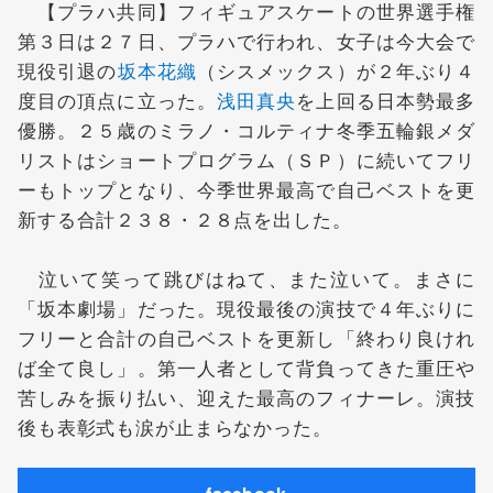
【プラハ共同】フィギュアスケートの世界選手権
第３日は２７日、プラハで行われ、女子は今大会で
現役引退の
坂本花織
（シスメックス）が２年ぶり４
度目の頂点に立った。
浅田真央
を上回る日本勢最多
優勝。２５歳のミラノ・コルティナ冬季五輪銀メダ
リストはショートプログラム（ＳＰ）に続いてフリ
ーもトップとなり、今季世界最高で自己ベストを更
新する合計２３８・２８点を出した。
泣いて笑って跳びはねて、また泣いて。まさに
「坂本劇場」だった。現役最後の演技で４年ぶりに
フリーと合計の自己ベストを更新し「終わり良けれ
ば全て良し」。第一人者として背負ってきた重圧や
苦しみを振り払い、迎えた最高のフィナーレ。演技
後も表彰式も涙が止まらなかった。