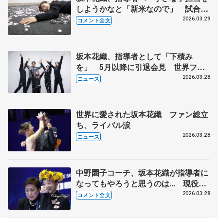
しようかなと「新米なので」 試合後
「人生初でスコーン食べた」、報道陣
2026.03.29
コメント全文
に「いる人どうぞー」【世界フィギュ
ア一夜明け】
坂本花織、指導者として「下積み
を」 5月以降に引退会見 世界フィ
ギュア優勝から一夜明け
2026.03.28
ニュース
世界に愛された坂本花織 ファン総立
ち、ライバル涙
2026.03.28
ニュース
中野園子コーチ、坂本花織が指導者に
なってもやろうと思うのは... 現役は
「今日で終わり。楽しんで帰ってくれ
2026.03.28
コメント全文
たら。私も楽しめました」【世界フィ
ギュア女子フリー】