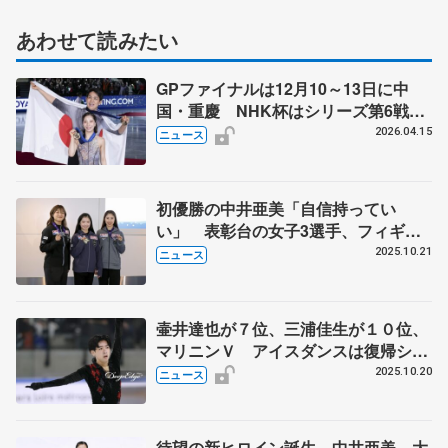
あわせて読みたい
GPファイナルは12月10～13日に中
国・重慶 NHK杯はシリーズ第6戦、
11月27～29日に東京 2026～27年シ
2026.04.15
ニュース
ーズン、国際スケート連盟発表
初優勝の中井亜美「自信持ってい
い」 表彰台の女子3選手、フィギュ
アGP・フランス大会から帰国
2025.10.21
ニュース
壷井達也が７位、三浦佳生が１０位、
マリニンＶ アイスダンスは復帰シゼ
ロンのカップル逆転優勝 ＧＰ開幕戦
2025.10.20
ニュース
フランス大会最終日
待望の新ヒロイン誕生 中井亜美、大