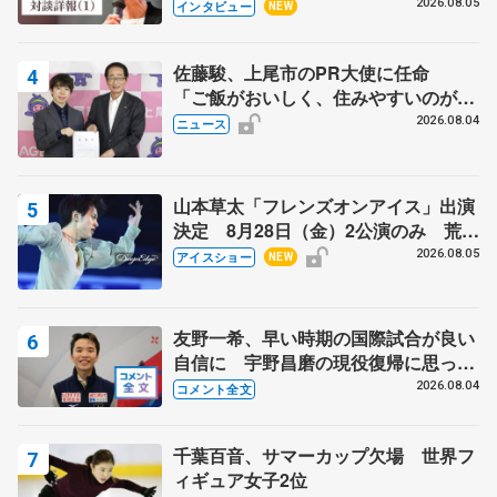
クでは不良のお兄さんも味方に 小林
2026.08.05
インタビュー
NEW
芳子さんが振り返るスケート人生
佐藤駿、上尾市のPR大使に任命
「ご飯がおいしく、住みやすいのが魅
力」
2026.08.04
ニュース
山本草太「フレンズオンアイス」出演
決定 8月28日（金）2公演のみ 荒川
静香さんプロデュース、20周年のアイ
2026.08.05
アイスショー
NEW
スショー
友野一希、早い時期の国際試合が良い
自信に 宇野昌磨の現役復帰に思って
いること 【アジアンオープントロフ
2026.08.04
コメント全文
ィーフリー後】
千葉百音、サマーカップ欠場 世界フ
ィギュア女子2位