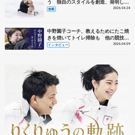
う 独自のスタイルを創造、発明した
【引退発表後②】
2026.04.24
連載
中野園子コーチ、教えるためにたこ焼
きを焼いてトイレ掃除も 他の競技に
も通用するという坂本花織の筋肉
2026.04.09
インタビュー