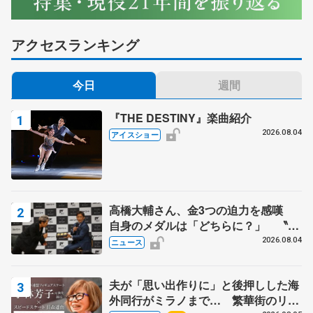
アクセスランキング
今日
週間
『THE DESTINY』楽曲紹介
2026.08.04
アイスショー
高橋大輔さん、金3つの迫力を感嘆
自身のメダルは「どちらに？」 〝リ
ス兄弟〟オリンピック3連覇の野村忠
2026.08.04
ニュース
宏さんと対談
夫が「思い出作りに」と後押しした海
外同行がミラノまで… 繁華街のリン