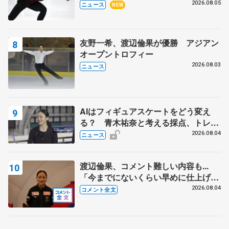
2026.08.05
ニュース
NEW
友野一希、渡辺倫果が優勝 アジアン
オープントロフィー
2026.08.03
ニュース
AIはフィギュアスケートをどう変え
る？ 青木祐奈と考える採点、トレー
ニングの未来
2026.08.04
ニュース
渡辺倫果、コメント難しい内容も...
「今までにないくらい早めに仕上げら
れている」 【アジアンオープントロ
2026.08.04
コメント全文
フィー女子フリー】