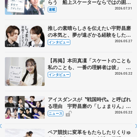
らう 船上スケーターならではの困難
とは 影響あったPIW前キャプテン松
2026.07.31
連載
永さんの存在
推しの素晴らしさを伝えたい宇野昌磨
の本気と、夢が遠ざかる経験をした本
田真凜の覚悟
2026.05.27
インタビュー
【再掲】本田真凜「スケートのことも
私のことも、一番の理解者は彼」 引
退時の単独インタビューで語った競技
2026.05.22
インタビュー
人生や家族、恋人、これからの夢…
アイスダンスが〝戦国時代〟と呼ばれ
る理由 宇野昌磨の「しょまりん」ら
実力者が相次いで参戦 国内の競争激
2026.05.22
ニュース
化
ペア競技に変革をもたらしたりくりゅ