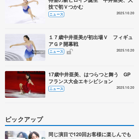
技で初Ｖつかむ
2025.10.20
ニュース
１７歳中井亜美が初出場Ｖ フィギュ
アＧＰ開幕戦
2025.10.20
ニュース
17歳中井亜美、はつらつと舞う GP
フランス大会エキシビション
2025.10.20
ニュース
ピックアップ
同じ演目で120回お客様に楽しんでも