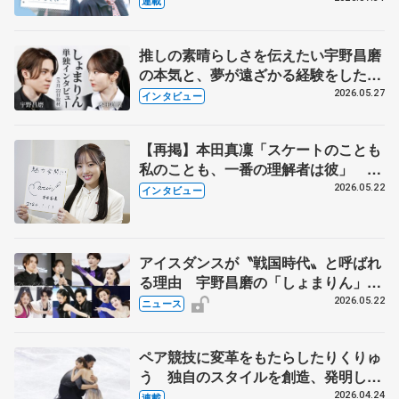
連載
永さんの存在
推しの素晴らしさを伝えたい宇野昌磨
の本気と、夢が遠ざかる経験をした本
田真凜の覚悟
2026.05.27
インタビュー
【再掲】本田真凜「スケートのことも
私のことも、一番の理解者は彼」 引
退時の単独インタビューで語った競技
2026.05.22
インタビュー
人生や家族、恋人、これからの夢…
アイスダンスが〝戦国時代〟と呼ばれ
る理由 宇野昌磨の「しょまりん」ら
実力者が相次いで参戦 国内の競争激
2026.05.22
ニュース
化
ペア競技に変革をもたらしたりくりゅ
う 独自のスタイルを創造、発明した
【引退発表後②】
2026.04.24
連載