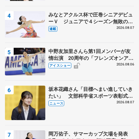
知る記事 5選
みなとアクルス杯で圧巻シニアデビュ
ーＶ ジュニアで４シーズン無敗の島
田麻央
2026.08.07
連載
中野友加里さんら第1回メンバーが友
情出演 20周年の「フレンズオンアイ
ス」 宮本賢二さん、有川梨絵さん、
2026.08.06
アイスショー
田村岳斗さんも
坂本花織さん「目標へまい進していき
たい」 文部科学省スポーツ表彰式で
代表謝辞
2026.08.07
ニュース
岡万佑子、サマーカップ欠場を発表