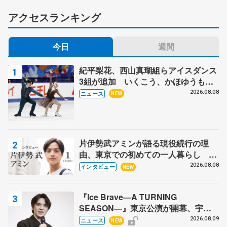
アクセスランキング
今日
週間
紀平梨花、西山真瑚組らアイスダンス
3組が追加 いくこう、かほゆうも、
木下グループ杯
2026.08.08
ニュース
NEW
片伊勢武アミンが語る現役続行の理
由、東京での初めての一人暮らし 注
目スケーターの「今」に迫る
2026.08.08
インタビュー
NEW
『Ice Brave―A TURNING
SEASON―』東京公演が開幕、宇野
昌磨の『Ice Brave』にかける思いを
2026.08.09
ニュース
NEW