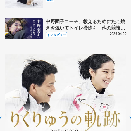
中野園子コーチ、教えるためにたこ焼
きを焼いてトイレ掃除も 他の競技に
も通用するという坂本花織の筋肉
2026.04.09
インタビュー