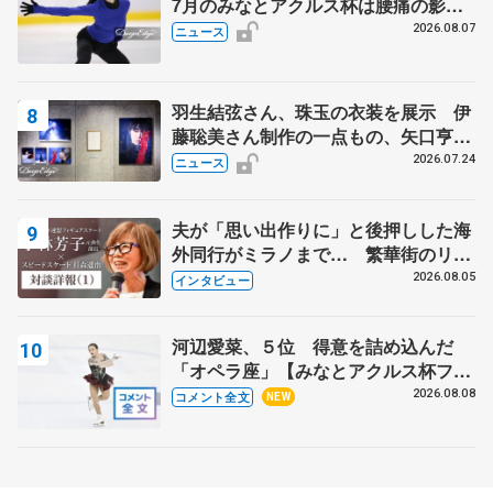
7月のみなとアクルス杯は腰痛の影響
で
2026.08.07
ニュース
羽生結弦さん、珠玉の衣装を展示 伊
藤聡美さん制作の一点もの、矢口亨さ
んが撮影
2026.07.24
ニュース
夫が「思い出作りに」と後押しした海
外同行がミラノまで… 繁華街のリン
クでは不良のお兄さんも味方に 小林
2026.08.05
インタビュー
芳子さんが振り返るスケート人生
河辺愛菜、５位 得意を詰め込んだ
「オペラ座」【みなとアクルス杯フリ
ー】
2026.08.08
コメント全文
NEW