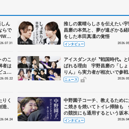
楽しん
推しの素晴らしさを伝えたい宇
ならで
昌磨の本気と、夢が遠ざかる経
IW前
をした本田真凜の覚悟
26.07.31
2026.05
インタビュー
トのこ
アイスダンスが〝戦国時代〟と
解者は
ばれる理由 宇野昌磨の「しょ
ビュー
りん」ら実力者が相次いで参
恋人、
国内の競争激化
26.05.22
2026.05
ニュース
たりく
中野園子コーチ、教えるために
創造、
こ焼きを焼いてトイレ掃除も 
の競技にも通用するという坂本
織の筋肉
26.04.24
2026.04
インタビュー