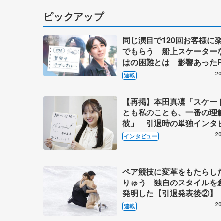
ピックアップ
同じ演目で120回お客様に
でもらう 船上スケーター
はの困難とは 影響あったP
キャプテン松永さんの存在
20
連載
【再掲】本田真凜「スケー
とも私のことも、一番の理
彼」 引退時の単独インタ
で語った競技人生や家族、
20
インタビュー
これからの夢…
ペア競技に変革をもたらし
りゅう 独自のスタイルを
発明した【引退発表後②】
20
連載