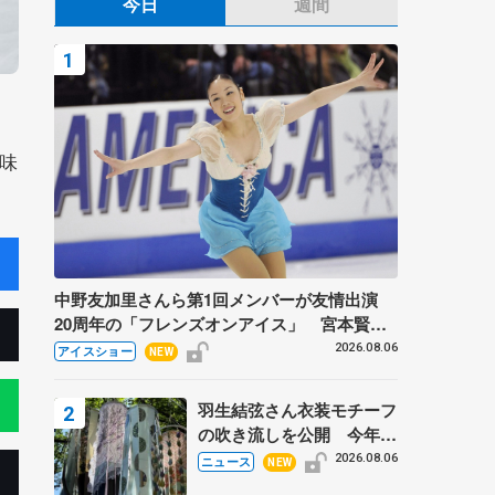
今日
週間
味
中野友加里さんら第1回メンバーが友情出演
20周年の「フレンズオンアイス」 宮本賢二
さん、有川梨絵さん、田村岳斗さんも
2026.08.06
アイスショー
NEW
羽生結弦さん衣装モチーフ
の吹き流しを公開 今年は
「春よ、来い」、仙台の瑞
2026.08.06
ニュース
NEW
鳳殿