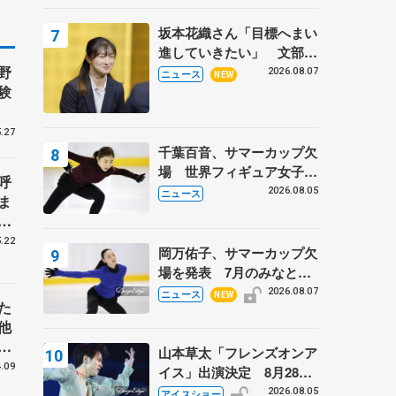
坂本花織さん「目標へまい
進していきたい」 文部科
野
学省スポーツ表彰式で代表
2026.08.07
ニュース
NEW
験
謝辞
.27
千葉百音、サマーカップ欠
場 世界フィギュア女子2
呼
位
2026.08.05
ニュース
ま
戦
.22
岡万佑子、サマーカップ欠
場を発表 7月のみなとア
クルス杯は腰痛の影響で
2026.08.07
ニュース
NEW
た
他
花
山本草太「フレンズオンア
.09
イス」出演決定 8月28日
（金）2公演のみ 荒川静
2026.08.05
アイスショー