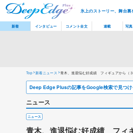
氷上のストーリー、舞台裏
新着
インタビュー
コメント全文
連載
写真
Top
新着ニュース
青木、進退悩む好成績 フィギュアから（
Deep Edge Plusの記事をGoogle検索で
ニュース
ニュース
青木、進退悩む好成績 フィ