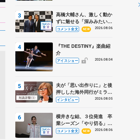
高橋大輔さん、激しく動か
ずに魅せる「深みみたいな
ものは出てきている？」
2026.08.06
コメント全文
NEW
〝兄さん〟と慕うレジェン
ド野村忠宏さんと和気あい
『THE DESTINY』楽曲紹
あい
介
2026.08.04
アイスショー
夫が「思い出作りに」と後
押しした海外同行がミラノ
まで… 繁華街のリンクで
2026.08.05
インタビュー
は不良のお兄さんも味方
に 小林芳子さんが振り返
横井きな結、３位発進 卒
るスケート人生
業シーズン「やり切る」
【みなとアクルス杯SP】
2026.08.06
コメント全文
NEW