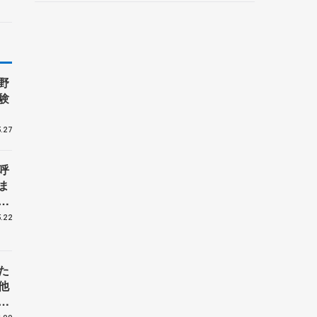
野村忠宏さんと対談
野
験
.27
呼
ま
戦
.22
た
他
花