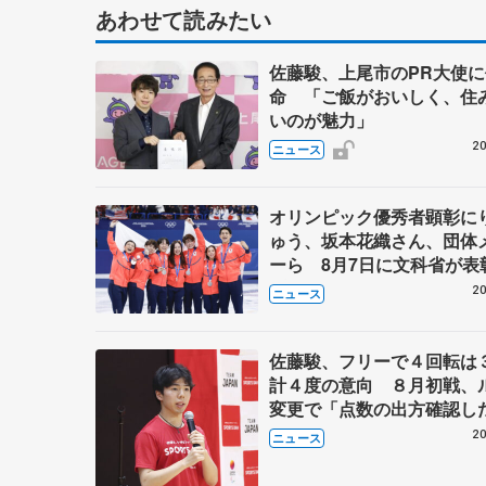
あわせて読みたい
佐藤駿、上尾市のPR大使に
命 「ご飯がおいしく、住
いのが魅力」
20
ニュース
オリンピック優秀者顕彰に
ゅう、坂本花織さん、団体
ーら 8月7日に文科省が表
ブルーノ・マルコット、中
20
ニュース
らコーチも
佐藤駿、フリーで４回転は
計４度の意向 ８月初戦、
変更で「点数の出方確認し
20
ニュース