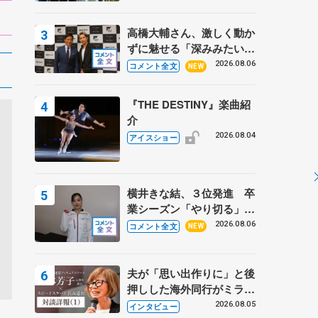
高橋大輔さん、激しく動か
ずに魅せる「深みみたいな
ものは出てきている？」
2026.08.06
コメント全文
NEW
〝兄さん〟と慕うレジェン
ド野村忠宏さんと和気あい
『THE DESTINY』楽曲紹
あい
介
2026.08.04
アイスショー
横井きな結、３位発進 卒
業シーズン「やり切る」
【みなとアクルス杯SP】
2026.08.06
コメント全文
NEW
夫が「思い出作りに」と後
押しした海外同行がミラノ
まで… 繁華街のリンクで
2026.08.05
インタビュー