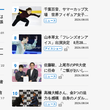
は不良のお兄さんも味方
に 小林芳子さんが振り返
千葉百音、サマーカップ欠
るスケート人生
場 世界フィギュア女子2
は
位
2026.08.05
ニュース
張
.01
山本草太「フレンズオンア
イス」出演決定 8月28日
（金）2公演のみ 荒川静
2026.08.05
ー
アイスショー
香さんプロデュース、20
ー
周年のアイスショー
佐藤駿、上尾市のPR大使
.22
に任命 「ご飯がおいし
く、住みやすいのが魅力」
2026.08.04
ニュース
者
信
高橋大輔さん、金3つの迫
力を感嘆 自身のメダルは
.17
「どちらに？」 〝リス兄
2026.08.04
ニュース
弟〟オリンピック3連覇の