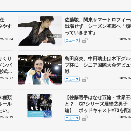
任
佐藤駿、関東サマートロフィー
みやす
出場せず シーズン初戦へ「頑
っていきます」
26.08.04
2026.08
ニュース
りくり
島田麻央、中田璃士は木下グル
メンバ
プ杯に シニア国際大会デビュ
彰式、
戦
野園子
26.07.27
2026.07
ニュース
３種類
【佐藤選手はなぜ五輪・世界王
ルール
と？ GPシリーズ展望②男子
たい」
編】 ポッドキャスト#73を配
26.07.19
2026.07
ニュース