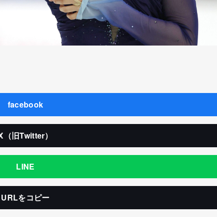
facebook
X（旧Twitter）
LINE
URLをコピー