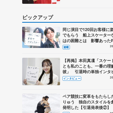
ピックアップ
同じ演目で120回お客様に
でもらう 船上スケーター
はの困難とは 影響あったP
キャプテン松永さんの存在
20
連載
【再掲】本田真凜「スケー
とも私のことも、一番の理
彼」 引退時の単独インタ
で語った競技人生や家族、
20
インタビュー
これからの夢…
ペア競技に変革をもたらし
りゅう 独自のスタイルを
発明した【引退発表後②】