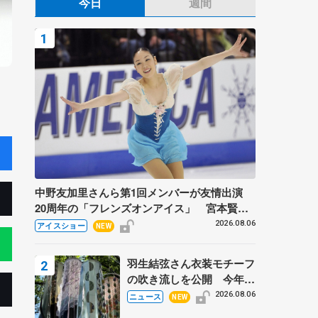
今日
週間
中野友加里さんら第1回メンバーが友情出演
20周年の「フレンズオンアイス」 宮本賢二
さん、有川梨絵さん、田村岳斗さんも
2026.08.06
アイスショー
NEW
羽生結弦さん衣装モチーフ
の吹き流しを公開 今年は
「春よ、来い」、仙台の瑞
2026.08.06
ニュース
NEW
鳳殿