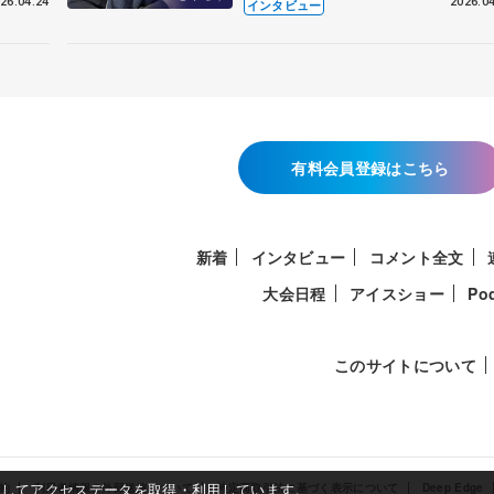
26.04.24
2026.04
インタビュー
有料会員登録はこちら
新着
インタビュー
コメント全文
大会日程
アイスショー
Po
このサイトについて
使用してアクセスデータを取得・利用しています。
約
利用者情報の外部送信について
特定商取引法に基づく表示について
Deep Edge