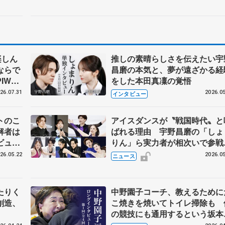
楽しん
推しの素晴らしさを伝えたい宇
ならで
昌磨の本気と、夢が遠ざかる経
IW前
をした本田真凜の覚悟
26.07.31
2026.05
インタビュー
トのこ
アイスダンスが〝戦国時代〟と
解者は
ばれる理由 宇野昌磨の「しょ
ビュー
りん」ら実力者が相次いで参
恋人、
国内の競争激化
26.05.22
2026.05
ニュース
たりく
中野園子コーチ、教えるために
創造、
こ焼きを焼いてトイレ掃除も 
の競技にも通用するという坂本
織の筋肉