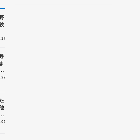
ントロフィー女子フリー】
野
験
.27
呼
ま
戦
.22
た
他
花
.09