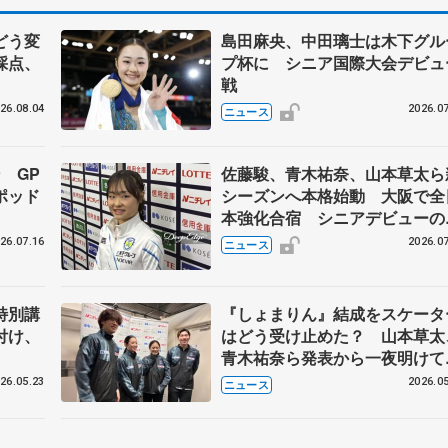
どう変
島田麻央、中田璃士は木下グル
採点、
プ杯に シニア国際大会デビュ
戦
26.08.04
2026.07
ニュース
 GP
佐藤駿、青木祐奈、山本草太ら
ポッド
シーズンへ本格始動 大阪で全
本強化合宿 シニアデビューの
田麻央らも
26.07.16
2026.07
ニュース
特別講
『しょまりん』結成をスケータ
付け、
はどう受け止めた？ 山本草太
青木祐奈ら発表から一夜明けて
メント
26.05.23
2026.05
ニュース