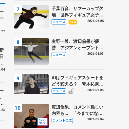
トロフィーフリー後】
千葉百音、サマーカップ欠
ー
場 世界フィギュア女子2
ー
位
2026.08.05
ニュース
NEW
.22
友野一希、渡辺倫果が優
勝 アジアンオープントロ
新
フィー
2026.08.03
ニュース
日
島
.04
AIはフィギュアスケートを
どう変える？ 青木祐奈と
ー
考える採点、トレーニング
2026.08.04
ニュース
、
の未来
コ
渡辺倫果、コメント難しい
.23
内容も... 「今までにない
くらい早めに仕上げられて
2026.08.04
コメント全文
いる」 【アジアンオープ