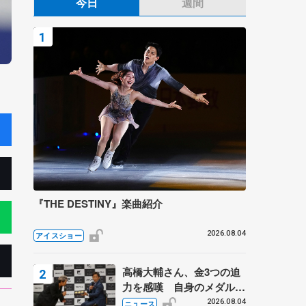
今日
週間
『THE DESTINY』楽曲紹介
2026.08.04
アイスショー
高橋大輔さん、金3つの迫
力を感嘆 自身のメダルは
「どちらに？」 〝リス兄
2026.08.04
ニュース