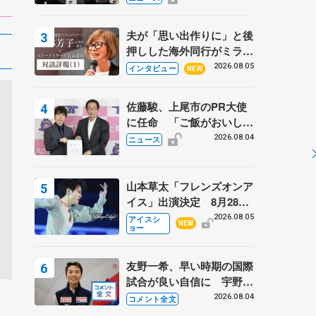
弟〟オリンピック3連覇の
野村忠宏さんと対談
夫が「思い出作りに」と後
押しした海外同行がミラノ
まで… 繁華街のリンクで
2026.08.05
インタビュー
NEW
は不良のお兄さんも味方
に 小林芳子さんが振り返
佐藤駿、上尾市のPR大使
るスケート人生
に任命 「ご飯がおいし
く、住みやすいのが魅力」
2026.08.04
ニュース
山本草太「フレンズオンア
イス」出演決定 8月28日
（金）2公演のみ 荒川静
2026.08.05
アイスシ
NEW
ョー
香さんプロデュース、20
周年のアイスショー
友野一希、早い時期の国際
試合が良い自信に 宇野昌
磨の現役復帰に思っている
2026.08.04
コメント全文
こと 【アジアンオープン