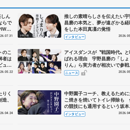
楽しん
推しの素晴らしさを伝えたい宇
ならで
昌磨の本気と、夢が遠ざかる経
IW前
をした本田真凜の覚悟
26.07.31
2026.05
インタビュー
トのこ
アイスダンスが〝戦国時代〟と
解者は
ばれる理由 宇野昌磨の「しょ
ビュー
りん」ら実力者が相次いで参
恋人、
国内の競争激化
26.05.22
2026.05
ニュース
たりく
中野園子コーチ、教えるために
創造、
こ焼きを焼いてトイレ掃除も 
の競技にも通用するという坂本
織の筋肉
26.04.24
2026.04
インタビュー