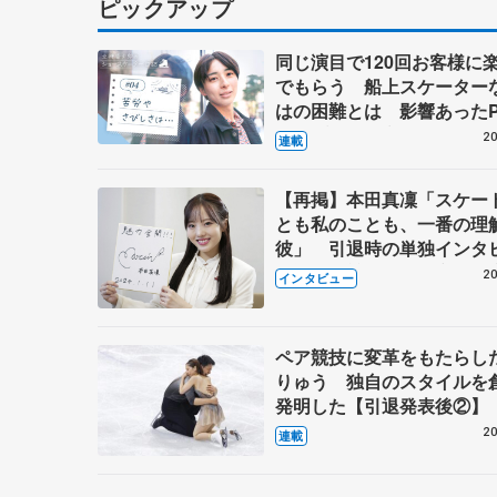
ピックアップ
同じ演目で120回お客様に
でもらう 船上スケーター
はの困難とは 影響あったP
キャプテン松永さんの存在
20
連載
【再掲】本田真凜「スケー
とも私のことも、一番の理
彼」 引退時の単独インタ
で語った競技人生や家族、
20
インタビュー
これからの夢…
ペア競技に変革をもたらし
りゅう 独自のスタイルを
発明した【引退発表後②】
20
連載