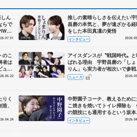
楽しん
推しの素晴らしさを伝えたい宇
ならで
昌磨の本気と、夢が遠ざかる経
IW前
をした本田真凜の覚悟
26.07.31
2026.05
インタビュー
トのこ
アイスダンスが〝戦国時代〟と
解者は
ばれる理由 宇野昌磨の「しょ
ビュー
りん」ら実力者が相次いで参
恋人、
国内の競争激化
26.05.22
2026.05
ニュース
たりく
中野園子コーチ、教えるために
創造、
こ焼きを焼いてトイレ掃除も 
の競技にも通用するという坂本
織の筋肉
26.04.24
2026.04
インタビュー