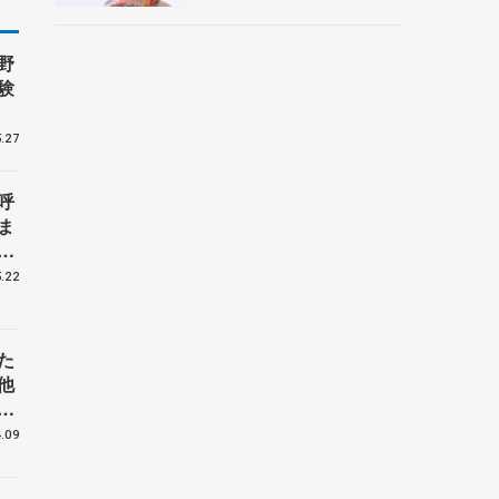
央
野
験
.27
呼
ま
戦
.22
た
他
花
.09