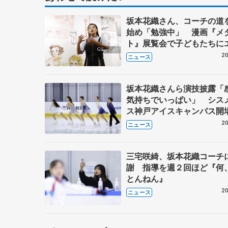
坂本花織さん、コーチの道
始め「勉強中」 漫画『メ
ト』展覧会で子どもたちに
20
ニュース
坂本花織さんら演技披露「
気持ちでいっぱい」 シス
ス神戸アイスキャンパス開
年イベント
20
ニュース
三宅咲綺、坂本花織コーチ
謝 指導を週２回ほど『何
とんねん』
20
ニュース