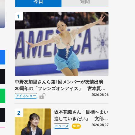
今日
週間
中野友加里さんら第1回メンバーが友情出演
20周年の「フレンズオンアイス」 宮本賢二
さん、有川梨絵さん、田村岳斗さんも
2026.08.06
アイスショー
坂本花織さん「目標へまい
進していきたい」 文部科
学省スポーツ表彰式で代表
2026.08.07
ニュース
NEW
謝辞