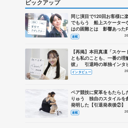
ピックアップ
同じ演目で120回お客様に
でもらう 船上スケーター
はの困難とは 影響あったP
キャプテン松永さんの存在
20
連載
【再掲】本田真凜「スケー
とも私のことも、一番の理
彼」 引退時の単独インタ
で語った競技人生や家族、
20
インタビュー
これからの夢…
ペア競技に変革をもたらし
りゅう 独自のスタイルを
発明した【引退発表後②】
20
連載