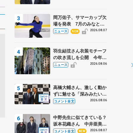
岡万佑子、サマーカップ欠
場を発表 7月のみなとア
クルス杯は腰痛の影響で
2026.08.07
ニュース
NEW
羽生結弦さん衣装モチーフ
の吹き流しを公開 今年は
「春よ、来い」、仙台の瑞
2026.08.06
ニュース
鳳殿
高橋大輔さん、激しく動か
ずに魅せる「深みみたいな
ものは出てきている？」
2026.08.06
コメント全文
〝兄さん〟と慕うレジェン
ド野村忠宏さんと和気あい
中野先生に似てきている？
あい
坂本花織さん 中井亜美は
クリケットのサマーキャン
2026.08.07
コメント全文
NEW