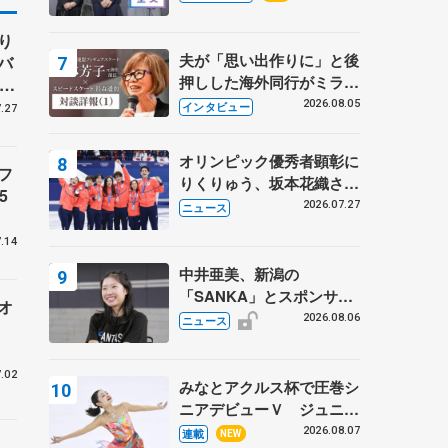
プに 島田麻央はたくさん
試合に出て国際大会へ【文
り
部科学省スポーツ表彰
夫が「思い出作りに」と後
バ
式】
押しした海外同行がミラノ
、
まで… 繁華街のリンクで
子
2026.08.05
インタビュー
.27
は不良のお兄さんも味方
に 小林芳子さんが振り返
オリンピック優秀者顕彰に
るスケート人生
フ
りくりゅう、坂本花織さ
5
ん、団体メンバーら 8月
2026.07.27
ニュース
7日に文科省が表彰式、ブ
.14
ルーノ・マルコット、中野
園子らコーチも
中井亜美、新潟の
「SANKA」とスポンサー
オ
契約 「全力で応援」とコ
2026.08.06
ニュース
メント
.02
みなとアクルス杯で圧巻シ
ニアデビューＶ ジュニア
で４シーズン無敗の島田麻
2026.08.07
連載
NEW