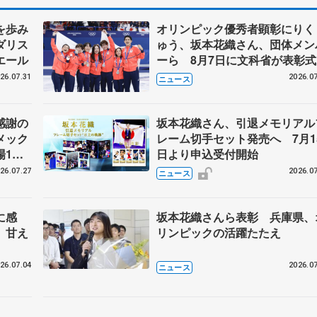
を歩み
オリンピック優秀者顕彰にりく
ダリス
ゅう、坂本花織さん、団体メン
エール
ーら 8月7日に文科省が表彰式
ブルーノ・マルコット、中野園
26.07.31
2026.07
ニュース
らコーチも
感謝の
坂本花織さん、引退メモリアル
メック
レーム切手セット発売へ 7月1
場1周
日より申込受付開始
26.07.27
2026.07
ニュース
に感
坂本花織さんら表彰 兵庫県、
、甘え
リンピックの活躍たたえ
26.07.04
2026.07
ニュース