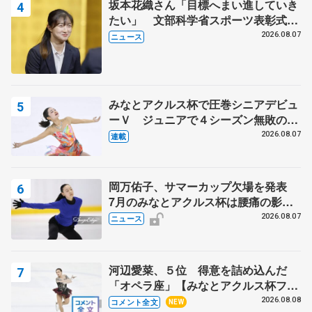
坂本花織さん「目標へまい進していき
たい」 文部科学省スポーツ表彰式で
代表謝辞
2026.08.07
ニュース
みなとアクルス杯で圧巻シニアデビュ
ーＶ ジュニアで４シーズン無敗の島
田麻央
2026.08.07
連載
岡万佑子、サマーカップ欠場を発表
7月のみなとアクルス杯は腰痛の影響
で
2026.08.07
ニュース
河辺愛菜、５位 得意を詰め込んだ
「オペラ座」【みなとアクルス杯フリ
ー】
2026.08.08
コメント全文
NEW