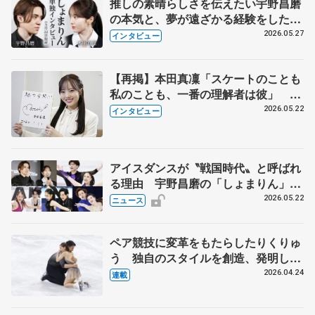
推しの素晴らしさを伝えたい宇野昌磨
の本気と、夢が遠ざかる経験をした本
田真凜の覚悟
2026.05.27
インタビュー
【再掲】本田真凜「スケートのことも
私のことも、一番の理解者は彼」 引
退時の単独インタビューで語った競技
2026.05.22
インタビュー
人生や家族、恋人、これからの夢…
アイスダンスが〝戦国時代〟と呼ばれ
る理由 宇野昌磨の「しょまりん」ら
実力者が相次いで参戦 国内の競争激
2026.05.22
ニュース
化
ペア競技に変革をもたらしたりくりゅ
う 独自のスタイルを創造、発明した
【引退発表後②】
2026.04.24
連載