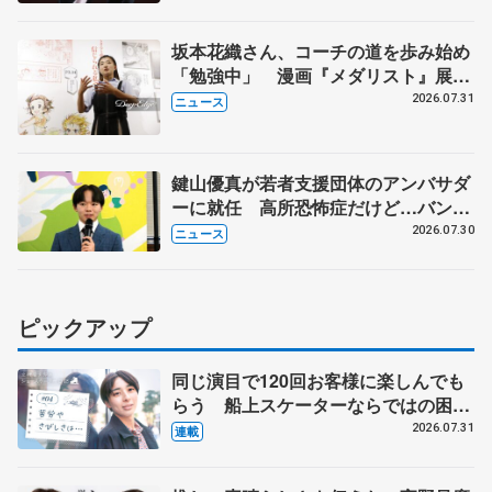
坂本花織さん、コーチの道を歩み始め
「勉強中」 漫画『メダリスト』展覧
会で子どもたちにエール
2026.07.31
ニュース
鍵山優真が若者支援団体のアンバサダ
ーに就任 高所恐怖症だけど…バンジ
ージャンプに挑戦も？
2026.07.30
ニュース
ピックアップ
同じ演目で120回お客様に楽しんでも
らう 船上スケーターならではの困難
とは 影響あったPIW前キャプテン松
2026.07.31
連載
永さんの存在