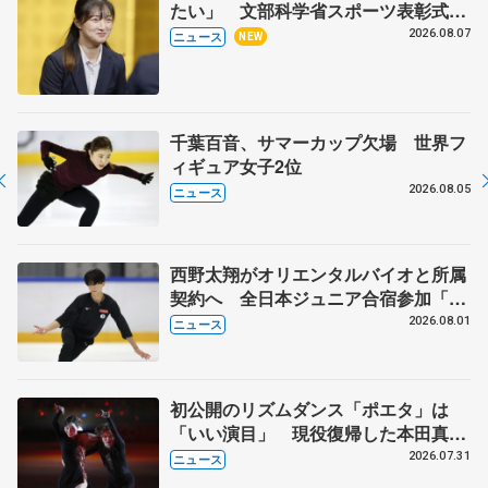
たい」 文部科学省スポーツ表彰式で
代表謝辞
2026.08.07
ニュース
NEW
千葉百音、サマーカップ欠場 世界フ
ィギュア女子2位
2026.08.05
ニュース
西野太翔がオリエンタルバイオと所属
契約へ 全日本ジュニア合宿参加「結
果残していかないと」 講師はジェー
2026.08.01
ニュース
ソン・ブラウン、岡万佑子は助言感謝
初公開のリズムダンス「ポエタ」は
「いい演目」 現役復帰した本田真
凜、宇野昌磨組がアイスショー
2026.07.31
ニュース