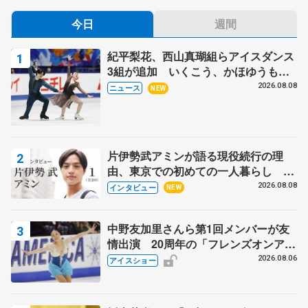
今日
週間
紀平梨花、西山真瑚組らアイスダンス
3組が追加 いくこう、かほゆうも、
木下グループ杯
2026.08.08
ニュース
NEW
片伊勢武アミンが語る現役続行の理
由、東京での初めての一人暮らし 注
目スケーターの「今」に迫る
2026.08.08
インタビュー
NEW
中野友加里さんら第1回メンバーが友
情出演 20周年の「フレンズオンアイ
ス」 宮本賢二さん、有川梨絵さん、
2026.08.06
アイスショー
田村岳斗さんも