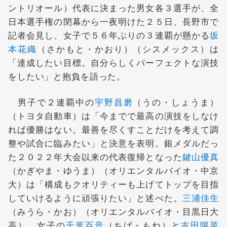
ントリオール）代表に決まった男女各３選手が、全
日本選手権の閉幕から一夜明けた２５日、長野市で
記者会見し、女子で５６年ぶりの３連覇が懸かる
坂
本花織
（さかもと・かおり）（シスメックス）は
「達成したい目標。自分らしくパーフェクトな演技
をしたい」と抱負を語った。
男子で２連覇中の
宇野昌磨
（うの・しょうま）
（トヨタ自動車）は「今までで最高の演技をしなけ
れば優勝はない。最善を尽くすことだけを考えて調
整や試合に臨みたい」と決意を表明。銀メダルだっ
た２０２２年大会以来の代表復帰となった
鍵山優真
（かぎやま・ゆうま）（オリエンタルバイオ・中京
大）は「構成もクオリティーも上げてトップを目指
していけるように頑張りたい」と述べた。
三浦佳生
（みうら・かお）（オリエンタルバイオ・目黒日大
高）、女子の
千葉百音
（ちば・もね）と
吉田陽菜