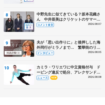
中野先生に似てきている？坂本花織さ
ん 中井亜美はクリケットのサマーキ
ャンプに 島田麻央はたくさん試合に
2026.08.07
コメント全文
出て国際大会へ【文部科学省スポーツ
表彰式】
夫が「思い出作りに」と後押しした海
外同行がミラノまで… 繁華街のリン
クでは不良のお兄さんも味方に 小林
2026.08.05
インタビュー
芳子さんが振り返るスケート人生
カミラ・ワリエワに中立資格付与 ド
ーピング違反で処分、アレクサンド
ラ・イグナトワも
2026.08.08
ニュース
NEW