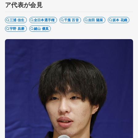
ア代表が会見
三浦 佳生
全日本選手権
千葉 百音
吉田 陽菜
坂本 花織
宇野 昌磨
鍵山 優真