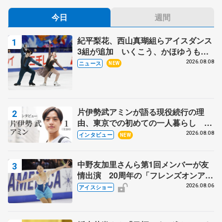
今日
週間
紀平梨花、西山真瑚組らアイスダンス
3組が追加 いくこう、かほゆうも、
木下グループ杯
2026.08.08
ニュース
NEW
片伊勢武アミンが語る現役続行の理
由、東京での初めての一人暮らし 注
目スケーターの「今」に迫る
2026.08.08
インタビュー
NEW
中野友加里さんら第1回メンバーが友
情出演 20周年の「フレンズオンアイ
ス」 宮本賢二さん、有川梨絵さん、
2026.08.06
アイスショー
田村岳斗さんも