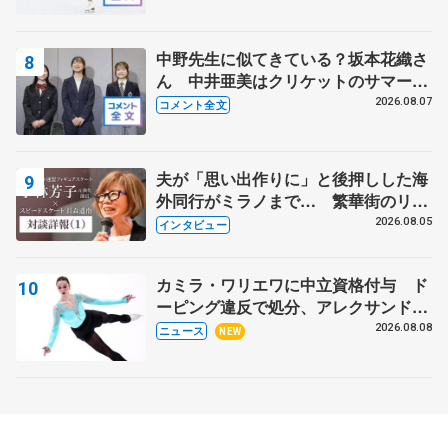
中野先生に似てきている？坂本花織さ
ん 中井亜美はクリケットのサマーキ
ャンプに 島田麻央はたくさん試合に
2026.08.07
コメント全文
出て国際大会へ【文部科学省スポーツ
表彰式】
夫が「思い出作りに」と後押しした海
外同行がミラノまで… 繁華街のリン
クでは不良のお兄さんも味方に 小林
2026.08.05
インタビュー
芳子さんが振り返るスケート人生
カミラ・ワリエワに中立資格付与 ド
ーピング違反で処分、アレクサンド
ラ・イグナトワも
2026.08.08
ニュース
NEW