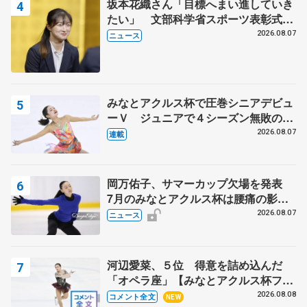
坂本花織さん「目標へまい進していき
たい」 文部科学省スポーツ表彰式で
代表謝辞
2026.08.07
ニュース
みなとアクルス杯で圧巻シニアデビュ
ーＶ ジュニアで４シーズン無敗の島
田麻央
2026.08.07
連載
岡万佑子、サマーカップ欠場を発表
7月のみなとアクルス杯は腰痛の影響
で
2026.08.07
ニュース
河辺愛菜、５位 得意を詰め込んだ
「オペラ座」【みなとアクルス杯フリ
ー】
2026.08.08
コメント全文
NEW