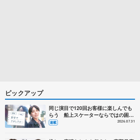
ピックアップ
同じ演目で120回お客様に楽しんでも
らう 船上スケーターならではの困難
とは 影響あったPIW前キャプテン松
2026.07.31
連載
永さんの存在