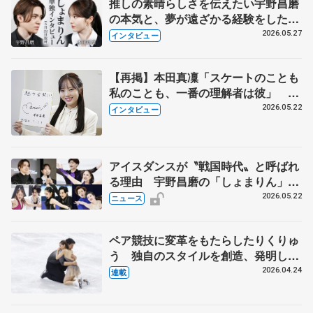
推しの素晴らしさを伝えたい宇野昌磨
の本気と、夢が遠ざかる経験をした本
田真凜の覚悟
2026.05.27
インタビュー
【再掲】本田真凜「スケートのことも
私のことも、一番の理解者は彼」 引
退時の単独インタビューで語った競技
2026.05.22
インタビュー
人生や家族、恋人、これからの夢…
アイスダンスが〝戦国時代〟と呼ばれ
る理由 宇野昌磨の「しょまりん」ら
実力者が相次いで参戦 国内の競争激
2026.05.22
ニュース
化
ペア競技に変革をもたらしたりくりゅ
う 独自のスタイルを創造、発明した
【引退発表後②】
2026.04.24
連載