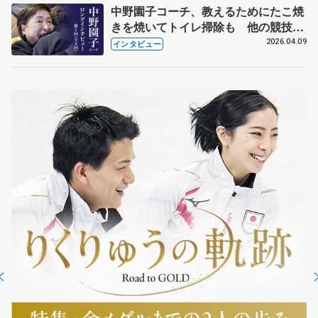
中野園子コーチ、教えるためにたこ焼
きを焼いてトイレ掃除も 他の競技に
も通用するという坂本花織の筋肉
2026.04.09
インタビュー