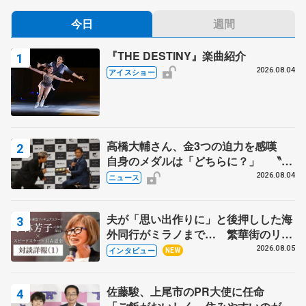
今日
週間
『THE DESTINY』楽曲紹介
2026.08.04
アイスショー
高橋大輔さん、金3つの迫力を感嘆
自身のメダルは「どちらに？」 〝リ
ス兄弟〟オリンピック3連覇の野村忠
2026.08.04
ニュース
宏さんと対談
夫が「思い出作りに」と後押しした海
外同行がミラノまで… 繁華街のリン
クでは不良のお兄さんも味方に 小林
2026.08.05
インタビュー
NEW
芳子さんが振り返るスケート人生
佐藤駿、上尾市のPR大使に任命