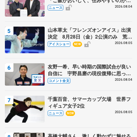
「ご飯がおいしく、住みやすいのが魅
力」
2026.08.04
ニュース
山本草太「フレンズオンアイス」出演
決定 8月28日（金）2公演のみ 荒川
静香さんプロデュース、20周年のアイ
2026.08.05
アイスショー
NEW
スショー
友野一希、早い時期の国際試合が良い
自信に 宇野昌磨の現役復帰に思って
いること 【アジアンオープントロフ
2026.08.04
コメント全文
ィーフリー】
千葉百音、サマーカップ欠場 世界フ
ィギュア女子2位
2026.08.05
ニュース
NEW
高橋大輔さん、激しく動かずに魅せる