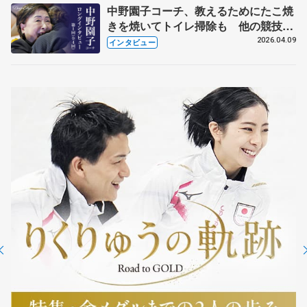
中野園子コーチ、教えるためにたこ焼
きを焼いてトイレ掃除も 他の競技に
も通用するという坂本花織の筋肉
2026.04.09
インタビュー