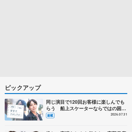
ピックアップ
同じ演目で120回お客様に楽しんでも
らう 船上スケーターならではの困難
とは 影響あったPIW前キャプテン松
2026.07.31
連載
永さんの存在