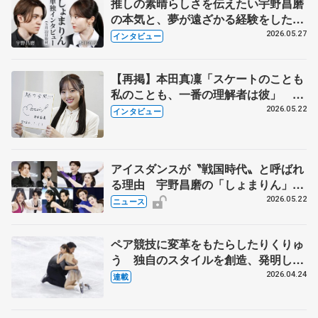
推しの素晴らしさを伝えたい宇野昌磨
の本気と、夢が遠ざかる経験をした本
田真凜の覚悟
2026.05.27
インタビュー
【再掲】本田真凜「スケートのことも
私のことも、一番の理解者は彼」 引
退時の単独インタビューで語った競技
2026.05.22
インタビュー
人生や家族、恋人、これからの夢…
アイスダンスが〝戦国時代〟と呼ばれ
る理由 宇野昌磨の「しょまりん」ら
実力者が相次いで参戦 国内の競争激
2026.05.22
ニュース
化
ペア競技に変革をもたらしたりくりゅ
う 独自のスタイルを創造、発明した
【引退発表後②】
2026.04.24
連載