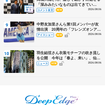
「深みみたいなものは出てきてい
る？」 〝兄さん〟と慕うレジェンド
2026.08.06
コメント全文
NEW
野村忠宏さんと和気あいあい
中野友加里さんら第1回メンバーが友
情出演 20周年の「フレンズオンアイ
ス」 宮本賢二さん、有川梨絵さん、
2026.08.06
アイスショー
NEW
田村岳斗さんも
羽生結弦さん衣装モチーフの吹き流し
を公開 今年は「春よ、来い」、仙台
の瑞鳳殿
2026.08.06
ニュース
NEW