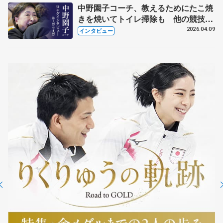
中野園子コーチ、教えるためにたこ焼
きを焼いてトイレ掃除も 他の競技に
も通用するという坂本花織の筋肉
2026.04.09
インタビュー