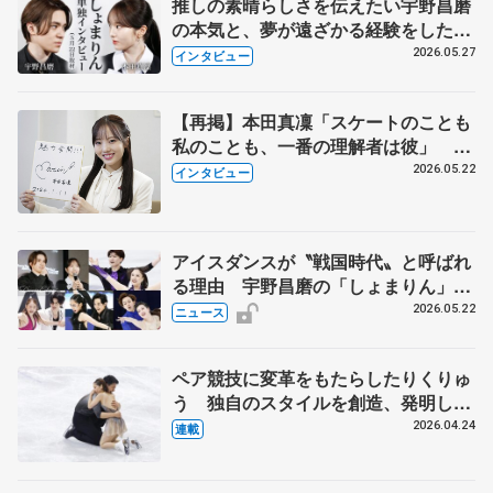
推しの素晴らしさを伝えたい宇野昌磨
の本気と、夢が遠ざかる経験をした本
田真凜の覚悟
2026.05.27
インタビュー
【再掲】本田真凜「スケートのことも
私のことも、一番の理解者は彼」 引
退時の単独インタビューで語った競技
2026.05.22
インタビュー
人生や家族、恋人、これからの夢…
アイスダンスが〝戦国時代〟と呼ばれ
る理由 宇野昌磨の「しょまりん」ら
実力者が相次いで参戦 国内の競争激
2026.05.22
ニュース
化
ペア競技に変革をもたらしたりくりゅ
う 独自のスタイルを創造、発明した
【引退発表後②】
2026.04.24
連載