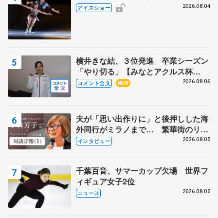
2026.08.04
アイスショー
横井きな結、３位発進 卒業シーズン
「やり切る」【みなとアクルス杯
SP】
2026.08.06
コメント全文
NEW
夫が「思い出作りに」と後押しした海
外同行がミラノまで… 繁華街のリン
クでは不良のお兄さんも味方に 小林
2026.08.05
インタビュー
芳子さんが振り返るスケート人生
千葉百音、サマーカップ欠場 世界フ
ィギュア女子2位
2026.08.05
ニュース