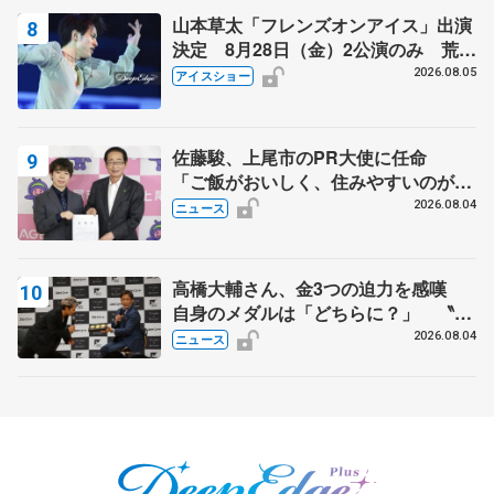
山本草太「フレンズオンアイス」出演
決定 8月28日（金）2公演のみ 荒川
静香さんプロデュース、20周年のアイ
2026.08.05
アイスショー
スショー
佐藤駿、上尾市のPR大使に任命
「ご飯がおいしく、住みやすいのが魅
力」
2026.08.04
ニュース
高橋大輔さん、金3つの迫力を感嘆
自身のメダルは「どちらに？」 〝リ
ス兄弟〟オリンピック3連覇の野村忠
2026.08.04
ニュース
宏さんと対談