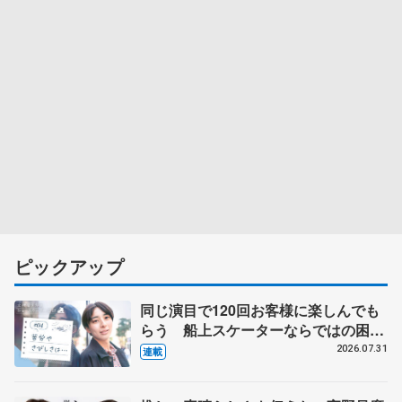
ピックアップ
同じ演目で120回お客様に楽しんでも
らう 船上スケーターならではの困難
とは 影響あったPIW前キャプテン松
2026.07.31
連載
永さんの存在