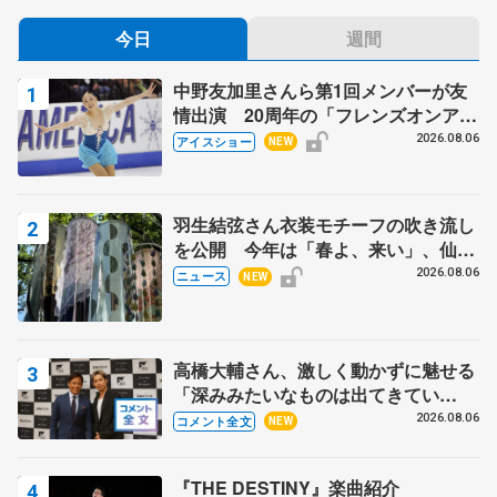
今日
週間
中野友加里さんら第1回メンバーが友
情出演 20周年の「フレンズオンアイ
ス」 宮本賢二さん、有川梨絵さん、
2026.08.06
アイスショー
NEW
田村岳斗さんも
羽生結弦さん衣装モチーフの吹き流し
を公開 今年は「春よ、来い」、仙台
の瑞鳳殿
2026.08.06
ニュース
NEW
高橋大輔さん、激しく動かずに魅せる
「深みみたいなものは出てきてい
る？」 〝兄さん〟と慕うレジェンド
2026.08.06
コメント全文
NEW
野村忠宏さんと和気あいあい
『THE DESTINY』楽曲紹介