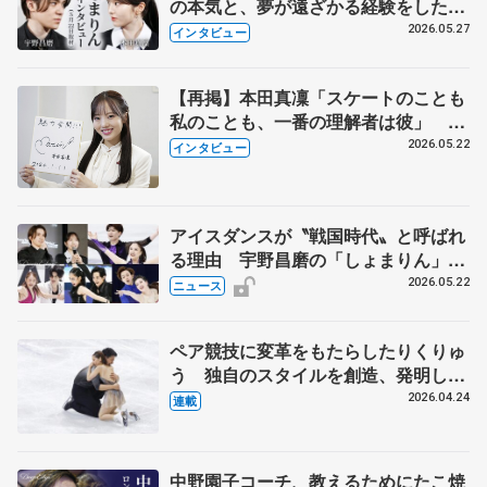
の本気と、夢が遠ざかる経験をした本
田真凜の覚悟
2026.05.27
インタビュー
【再掲】本田真凜「スケートのことも
私のことも、一番の理解者は彼」 引
退時の単独インタビューで語った競技
2026.05.22
インタビュー
人生や家族、恋人、これからの夢…
アイスダンスが〝戦国時代〟と呼ばれ
る理由 宇野昌磨の「しょまりん」ら
実力者が相次いで参戦 国内の競争激
2026.05.22
ニュース
化
ペア競技に変革をもたらしたりくりゅ
う 独自のスタイルを創造、発明した
【引退発表後②】
2026.04.24
連載
中野園子コーチ、教えるためにたこ焼