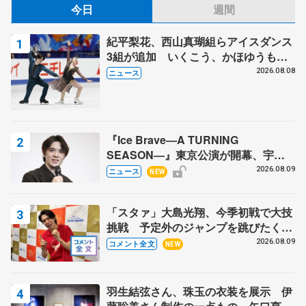
今日
週間
紀平梨花、西山真瑚組らアイスダンス
3組が追加 いくこう、かほゆうも、
木下グループ杯
2026.08.08
ニュース
『Ice Brave―A TURNING
SEASON―』東京公演が開幕、宇野
昌磨の『Ice Brave』にかける思いを
2026.08.09
ニュース
NEW
知る記事 5選
「スタァ」大島光翔、今季初戦で大技
挑戦 予定外のジャンプを跳びたくな
った理由とは… 【関東サマートロフ
2026.08.09
コメント全文
NEW
ィー男子ショート】
羽生結弦さん、珠玉の衣装を展示 伊