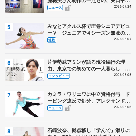
藤聡美さん制作の一点もの、矢口亨さ
んが撮影
2026.07.24
ニュース
みなとアクルス杯で圧巻シニアデビュ
ーＶ ジュニアで４シーズン無敗の島
田麻央
2026.08.07
連載
片伊勢武アミンが語る現役続行の理
由、東京での初めての一人暮らし 注
目スケーターの「今」に迫る
2026.08.08
インタビュー
カミラ・ワリエワに中立資格付与 ド
ーピング違反で処分、アレクサンド
ラ・イグナトワも
2026.08.08
ニュース
石崎波奈、拠点移し「学んで」滑りに