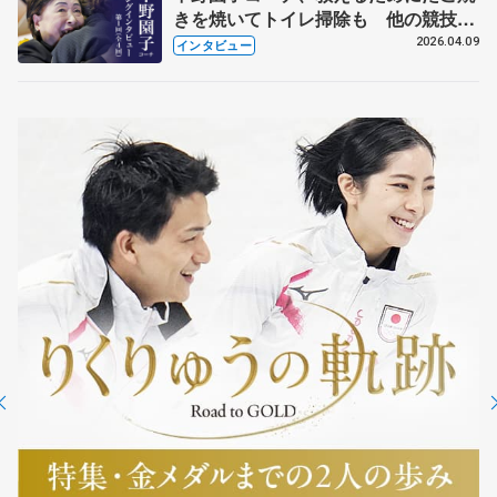
きを焼いてトイレ掃除も 他の競技に
も通用するという坂本花織の筋肉
2026.04.09
インタビュー