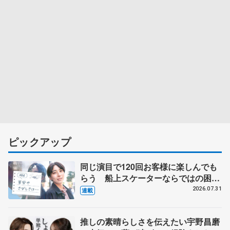
ピックアップ
同じ演目で120回お客様に楽しんでも
らう 船上スケーターならではの困難
とは 影響あったPIW前キャプテン松
2026.07.31
連載
永さんの存在
推しの素晴らしさを伝えたい宇野昌磨