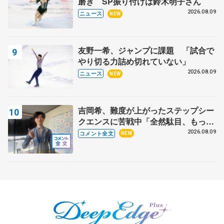
磨き SP振り付けは鈴木明子さん
2026.08.09
ニュース
NEW
友野一希、ジャンプに課題 「試合で
やり切る力詰め切れていない」
2026.08.09
ニュース
NEW
吉岡希、難度が上がったステップシー
クエンスに苦戦中「全然駄目、もっと
いいエッジで踏めるようにしたいな」
2026.08.09
コメント全文
NEW
【サマーカップ男子SP】