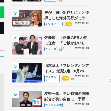
弟〟オリンピック3連覇の
野村忠宏さんと対談
夫が「思い出作りに」と後
押しした海外同行がミラノ
まで… 繁華街のリンクで
2026.08.05
インタビュー
NEW
は不良のお兄さんも味方
に 小林芳子さんが振り返
佐藤駿、上尾市のPR大使
るスケート人生
に任命 「ご飯がおいし
く、住みやすいのが魅力」
2026.08.04
ニュース
山本草太「フレンズオンア
イス」出演決定 8月28日
（金）2公演のみ 荒川静
2026.08.05
アイスシ
NEW
ョー
香さんプロデュース、20
周年のアイスショー
友野一希、早い時期の国際
試合が良い自信に 宇野昌
磨の現役復帰に思っている
2026.08.04
コメント全文
こと 【アジアンオープン