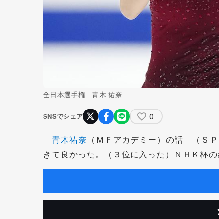
全日本選手権 青木 祐奈
0
SNSでシェア
青木祐奈
（ＭＦアカデミー）の話 （ＳＰ
きて良かった。（３位に入った）ＮＨＫ杯の