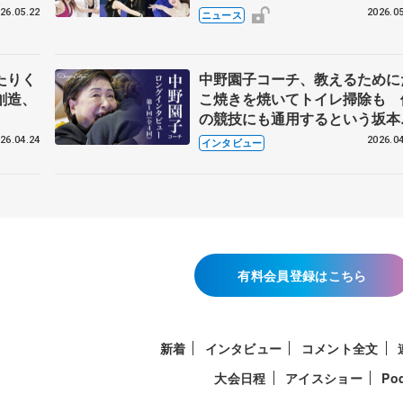
恋人、
国内の競争激化
26.05.22
2026.05
ニュース
たりく
中野園子コーチ、教えるために
創造、
こ焼きを焼いてトイレ掃除も 
の競技にも通用するという坂本
織の筋肉
26.04.24
2026.04
インタビュー
有料会員登録はこちら
新着
インタビュー
コメント全文
大会日程
アイスショー
Po