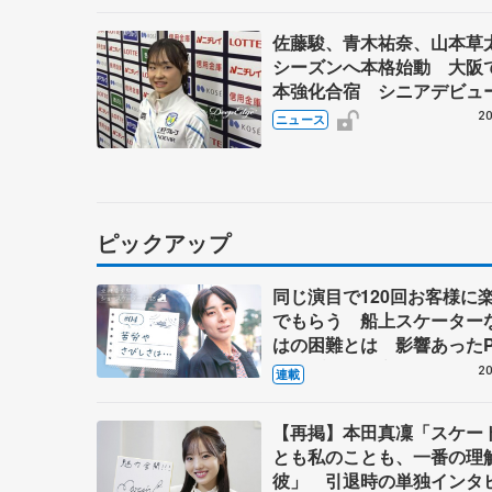
佐藤駿、青木祐奈、山本草
シーズンへ本格始動 大阪
本強化合宿 シニアデビュ
田麻央らも
20
ニュース
ピックアップ
同じ演目で120回お客様に
でもらう 船上スケーター
はの困難とは 影響あったP
キャプテン松永さんの存在
20
連載
【再掲】本田真凜「スケー
とも私のことも、一番の理
彼」 引退時の単独インタ