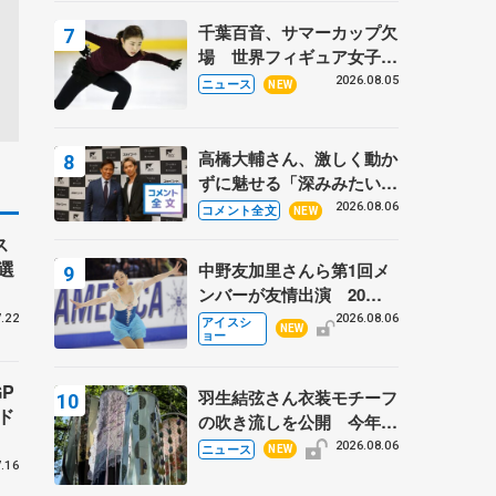
トロフィーフリー】
千葉百音、サマーカップ欠
場 世界フィギュア女子2
位
2026.08.05
ニュース
NEW
高橋大輔さん、激しく動か
ずに魅せる「深みみたいな
ものは出てきている？」
2026.08.06
コメント全文
NEW
〝兄さん〟と慕うレジェン
ス
ド野村忠宏さんと和気あい
選
中野友加里さんら第1回メ
あい
ンバーが友情出演 20周
年の「フレンズオンアイ
2026.08.06
.22
アイスシ
NEW
ョー
ス」 宮本賢二さん、有川
梨絵さん、田村岳斗さんも
P
羽生結弦さん衣装モチーフ
ド
の吹き流しを公開 今年は
「春よ、来い」、仙台の瑞
2026.08.06
ニュース
NEW
鳳殿
.16