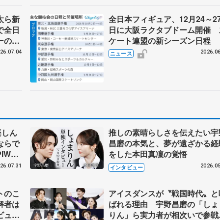
太ら新
全日本フィギュア、12月24～2
で全日
日に大阪ラクタブドーム開催 
ーの島
ケート連盟の新シーズン日程
26.07.04
2026.06
ニュース
楽しん
推しの素晴らしさを伝えたい宇
ならで
昌磨の本気と、夢が遠ざかる経
IW前
をした本田真凜の覚悟
26.07.31
2026.05
インタビュー
トのこ
アイスダンスが〝戦国時代〟と
解者は
ばれる理由 宇野昌磨の「しょ
ビュー
りん」ら実力者が相次いで参