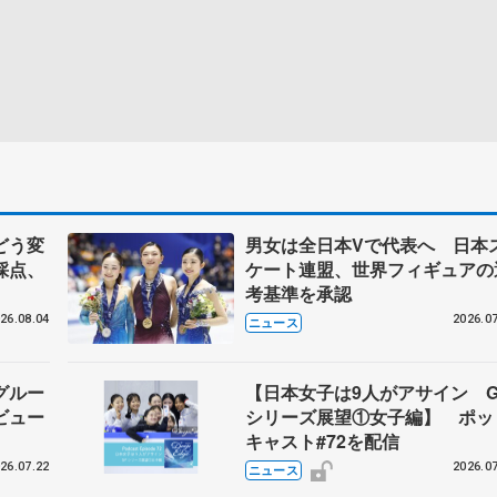
どう変
男女は全日本Vで代表へ 日本
採点、
ケート連盟、世界フィギュアの
考基準を承認
26.08.04
2026.07
ニュース
グルー
【日本女子は9人がアサイン G
ビュー
シリーズ展望①女子編】 ポッ
キャスト#72を配信
26.07.22
2026.07
ニュース