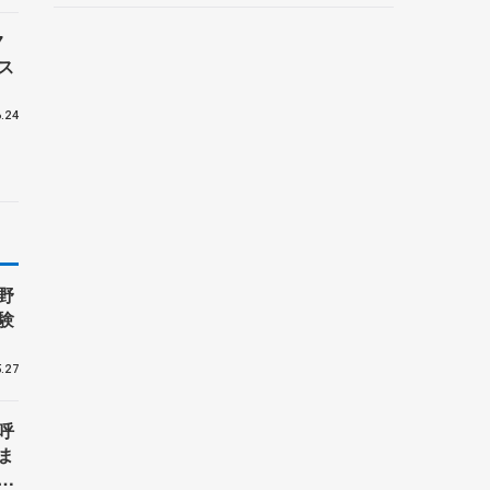
7
ス
.24
野
験
.27
呼
ま
戦