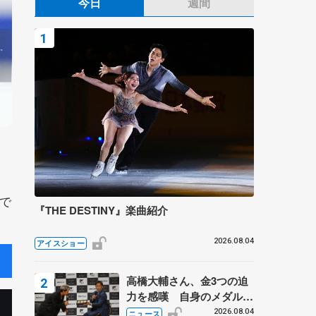
今日
週間
で
『THE DESTINY』楽曲紹介
2026.08.04
アイスショー
高橋大輔さん、金3つの迫
力を感嘆 自身のメダルは
「どちらに？」 〝リス兄
2026.08.04
ニュース