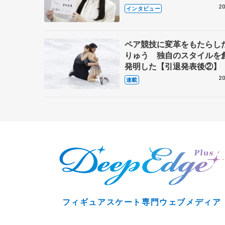
で語った競技人生や家族、
20
インタビュー
これからの夢…
ペア競技に変革をもたらし
りゅう 独自のスタイルを
発明した【引退発表後②】
20
連載
フィギュアスケート専門ウェブメディア