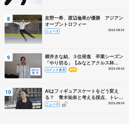
友野一希、渡辺倫果が優勝 アジアン
オープントロフィー
2026.08.03
ニュース
横井きな結、３位発進 卒業シーズン
「やり切る」【みなとアクルス杯
SP】
2026.08.06
コメント全文
NEW
AIはフィギュアスケートをどう変え
る？ 青木祐奈と考える採点、トレー
ニングの未来
2026.08.04
ニュース