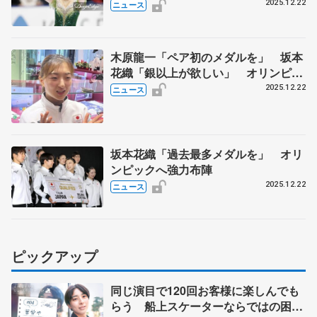
2025.12.22
ニュース
木原龍一「ペア初のメダルを」 坂本
花織「銀以上が欲しい」 オリンピッ
クへ決意新た
2025.12.22
ニュース
坂本花織「過去最多メダルを」 オリ
ンピックへ強力布陣
2025.12.22
ニュース
ピックアップ
同じ演目で120回お客様に楽しんでも
らう 船上スケーターならではの困難