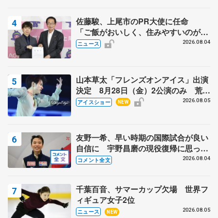
芳子さんが振り返るスケート人生
佐藤駿、上尾市のPR大使に任命
「ご飯がおいしく、住みやすいのが魅
力」
2026.08.04
ニュース
山本草太「フレンズオンアイス」出演
決定 8月28日（金）2公演のみ 荒川
静香さんプロデュース、20周年のアイ
2026.08.05
アイスショー
NEW
スショー
友野一希、早い時期の国際試合が良い
自信に 宇野昌磨の現役復帰に思って
いること 【アジアンオープントロフ
2026.08.04
コメント全文
ィーフリー】
千葉百音、サマーカップ欠場 世界フ
ィギュア女子2位
2026.08.05
ニュース
NEW