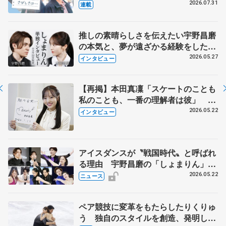
とは 影響あったPIW前キャプテン松
2026.07.31
連載
永さんの存在
推しの素晴らしさを伝えたい宇野昌磨
の本気と、夢が遠ざかる経験をした本
田真凜の覚悟
2026.05.27
インタビュー
【再掲】本田真凜「スケートのことも
私のことも、一番の理解者は彼」 引
退時の単独インタビューで語った競技
2026.05.22
インタビュー
人生や家族、恋人、これからの夢…
アイスダンスが〝戦国時代〟と呼ばれ
る理由 宇野昌磨の「しょまりん」ら
実力者が相次いで参戦 国内の競争激
2026.05.22
ニュース
化
ペア競技に変革をもたらしたりくりゅ
う 独自のスタイルを創造、発明した