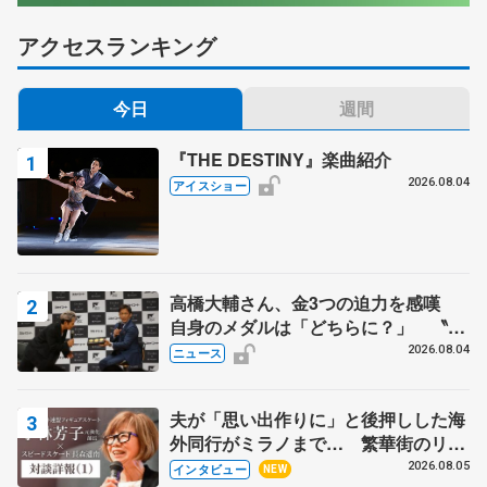
アクセスランキング
今日
週間
『THE DESTINY』楽曲紹介
2026.08.04
アイスショー
高橋大輔さん、金3つの迫力を感嘆
自身のメダルは「どちらに？」 〝リ
ス兄弟〟オリンピック3連覇の野村忠
2026.08.04
ニュース
宏さんと対談
夫が「思い出作りに」と後押しした海
外同行がミラノまで… 繁華街のリン
クでは不良のお兄さんも味方に 小林
2026.08.05
インタビュー
NEW