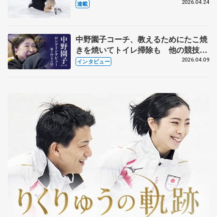
【引退発表後②】
2026.04.24
連載
中野園子コーチ、教えるためにたこ焼
きを焼いてトイレ掃除も 他の競技に
も通用するという坂本花織の筋肉
2026.04.09
インタビュー