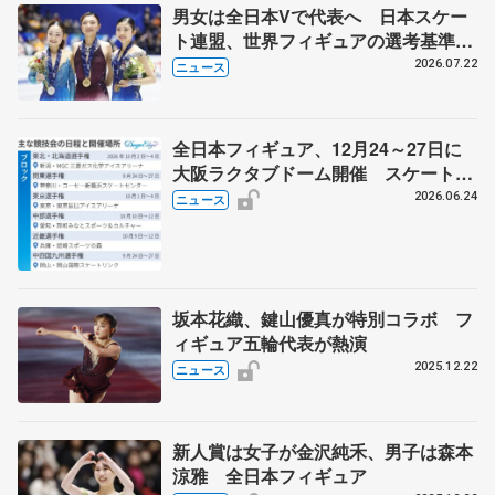
男女は全日本Vで代表へ 日本スケー
ト連盟、世界フィギュアの選考基準を
承認
2026.07.22
ニュース
全日本フィギュア、12月24～27日に
大阪ラクタブドーム開催 スケート連
盟の新シーズン日程
2026.06.24
ニュース
坂本花織、鍵山優真が特別コラボ フ
ィギュア五輪代表が熱演
2025.12.22
ニュース
新人賞は女子が金沢純禾、男子は森本
涼雅 全日本フィギュア