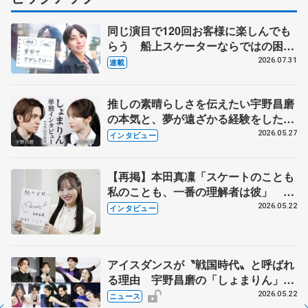
同じ演目で120回お客様に楽しんでも
らう 船上スケーターならではの困難
とは 影響あったPIW前キャプテン松
2026.07.31
連載
永さんの存在
推しの素晴らしさを伝えたい宇野昌磨
の本気と、夢が遠ざかる経験をした本
田真凜の覚悟
2026.05.27
インタビュー
【再掲】本田真凜「スケートのことも
私のことも、一番の理解者は彼」 引
退時の単独インタビューで語った競技
2026.05.22
インタビュー
人生や家族、恋人、これからの夢…
アイスダンスが〝戦国時代〟と呼ばれ
る理由 宇野昌磨の「しょまりん」ら
実力者が相次いで参戦 国内の競争激
2026.05.22
ニュース