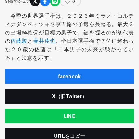
0
SNSでシェア
今季の世界選手権は、２０２６年ミラノ・コルテ
ィナダンペッツォ冬季五輪の予選を兼ねる。最大３
の出場枠確保が目標の男子で、鍵を握るのが初代表
の
佐藤駿
と
壷井達也
。全日本選手権で７位に終わっ
た２０歳の佐藤は「日本男子の未来が懸かってい
る」と決意を示す。
facebook
X（旧Twitter）
LINE
URLをコピー