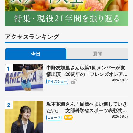
アクセスランキング
今日
週間
中野友加里さんら第1回メンバーが友
情出演 20周年の「フレンズオンアイ
ス」 宮本賢二さん、有川梨絵さん、
2026.08.06
アイスショー
田村岳斗さんも
坂本花織さん「目標へまい進していき
たい」 文部科学省スポーツ表彰式で
代表謝辞
2026.08.07
ニュース
NEW