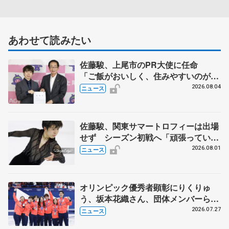
あわせて読みたい
佐藤駿、上尾市のPR大使に任命
「ご飯がおいしく、住みやすいのが魅
力」
2026.08.04
ニュース
佐藤駿、関東サマートロフィーは出場
せず シーズン初戦へ「頑張っていき
ます」
2026.08.01
ニュース
オリンピック優秀者顕彰にりくりゅ
う、坂本花織さん、団体メンバーら
8月7日に文科省が表彰式、ブルーノ・
2026.07.27
ニュース
マルコット、中野園子らコーチも