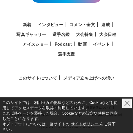
新着
インタビュー
コメント全文
連載
写真ギャラリー
選手名鑑
大会特集
大会日程
アイスショー
Podcast
動画
イベント
選手支援
このサイトについて
メディア立ち上げへの想い
このサイトでは、利用状況の把握などのために、Cookieなどを使
用してアクセスデータを取得・利用しています。
サイトポリシー
利用規約
利用者情報の外部送信について
これ以降ページを遷移した場合、Cookieなどの設定や使用に同意
特定商取引法に基づく表示について
Deep Edge
一般社団法人共同通信社
したことになります。
オプトアウトについては、当サイトの
サイトポリシー
をご覧下
さい。
Copy Right © KYODO NEWS All RIGHTS RESERVED.