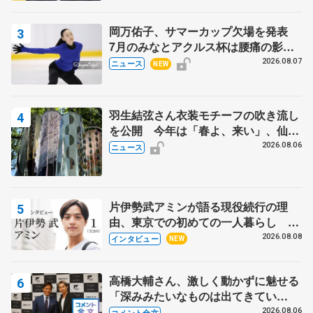
岡万佑子、サマーカップ欠場を発表
7月のみなとアクルス杯は腰痛の影響
で
2026.08.07
ニュース
NEW
羽生結弦さん衣装モチーフの吹き流し
を公開 今年は「春よ、来い」、仙台
の瑞鳳殿
2026.08.06
ニュース
片伊勢武アミンが語る現役続行の理
由、東京での初めての一人暮らし 注
目スケーターの「今」に迫る
2026.08.08
インタビュー
NEW
高橋大輔さん、激しく動かずに魅せる
「深みみたいなものは出てきてい
る？」 〝兄さん〟と慕うレジェンド
2026.08.06
コメント全文