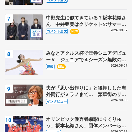
野村忠宏さんと和気あいあい
中野先生に似てきている？坂本花織さ
ん 中井亜美はクリケットのサマーキ
ャンプに 島田麻央はたくさん試合に
2026.08.07
コメント全文
NEW
出て国際大会へ【文部科学省スポーツ
表彰式】
みなとアクルス杯で圧巻シニアデビュ
ーＶ ジュニアで４シーズン無敗の島
田麻央
2026.08.07
連載
NEW
夫が「思い出作りに」と後押しした海
外同行がミラノまで… 繁華街のリン
クでは不良のお兄さんも味方に 小林
2026.08.05
インタビュー
芳子さんが振り返るスケート人生
オリンピック優秀者顕彰にりくりゅ
う、坂本花織さん、団体メンバーら
8月7日に文科省が表彰式、ブルーノ・
2026.07.27