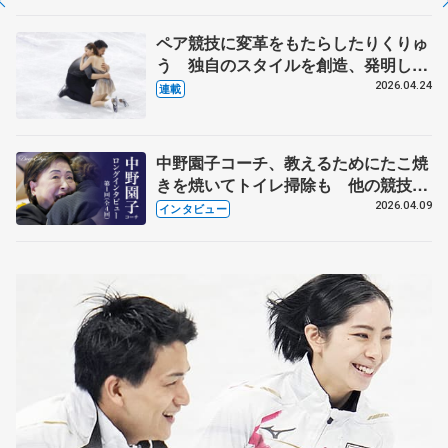
化
ペア競技に変革をもたらしたりくりゅ
う 独自のスタイルを創造、発明した
【引退発表後②】
2026.04.24
連載
中野園子コーチ、教えるためにたこ焼
きを焼いてトイレ掃除も 他の競技に
も通用するという坂本花織の筋肉
2026.04.09
インタビュー