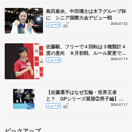
島田麻央、中田璃士は木下グループ杯
に シニア国際大会デビュー戦
2026.07.22
ニュース
佐藤駿、フリーで４回転は３種類計４
度の意向 ８月初戦、ルール変更で
「点数の出方確認したい」
2026.07.19
ニュース
【佐藤選手はなぜ五輪・世界王者
と？ GPシリーズ展望②男子編】
ポッドキャスト#73を配信
2026.07.17
ニュース
ピックアップ