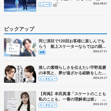
地震、被災者支援
2026.08.01
ニュース
ピックアップ
同じ演目で120回お客様に楽しんでも
らう 船上スケーターならではの困難
とは 影響あったPIW前キャプテン松
2026.07.31
連載
永さんの存在
推しの素晴らしさを伝えたい宇野昌磨
の本気と、夢が遠ざかる経験をした本
田真凜の覚悟
2026.05.27
インタビュー
【再掲】本田真凜「スケートのことも
私のことも、一番の理解者は彼」 引
退時の単独インタビューで語った競技
2026.05.22
インタビュー
人生や家族、恋人、これからの夢…