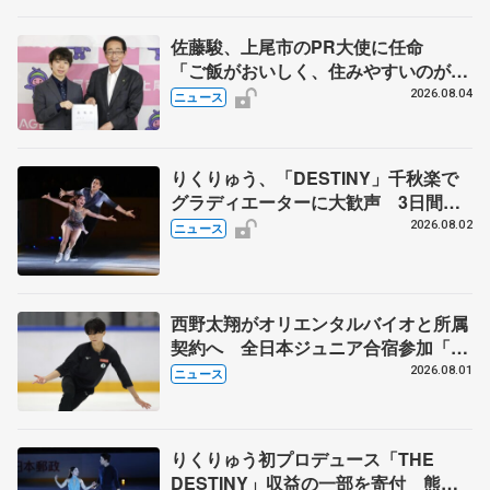
佐藤駿、上尾市のPR大使に任命
「ご飯がおいしく、住みやすいのが魅
力」
2026.08.04
ニュース
りくりゅう、「DESTINY」千秋楽で
グラディエーターに大歓声 3日間の
計4公演で延べ約１万8千人動員、三浦
2026.08.02
ニュース
璃来さん感極まる
西野太翔がオリエンタルバイオと所属
契約へ 全日本ジュニア合宿参加「結
果残していかないと」 講師はジェー
2026.08.01
ニュース
ソン・ブラウン、岡万佑子は助言感謝
りくりゅう初プロデュース「THE
DESTINY」収益の一部を寄付 熊本