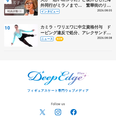
外同行がミラノまで… 繁華街のリン
クでは不良のお兄さんも味方に 小林
2026.08.05
インタビュー
芳子さんが振り返るスケート人生
カミラ・ワリエワに中立資格付与 ド
ーピング違反で処分、アレクサンド
ラ・イグナトワも
2026.08.08
ニュース
NEW
フィギュアスケート専門ウェブメディア
Follow us