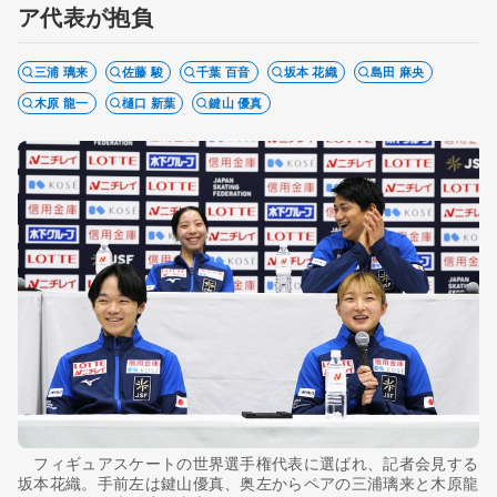
ア代表が抱負
三浦 璃来
佐藤 駿
千葉 百音
坂本 花織
島田 麻央
木原 龍一
樋口 新葉
鍵山 優真
フィギュアスケートの世界選手権代表に選ばれ、記者会見する
坂本花織。手前左は鍵山優真、奥左からペアの三浦璃来と木原龍