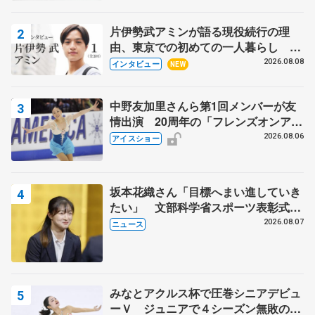
片伊勢武アミンが語る現役続行の理
由、東京での初めての一人暮らし 注
目スケーターの「今」に迫る
2026.08.08
インタビュー
NEW
中野友加里さんら第1回メンバーが友
情出演 20周年の「フレンズオンアイ
ス」 宮本賢二さん、有川梨絵さん、
2026.08.06
アイスショー
田村岳斗さんも
坂本花織さん「目標へまい進していき
たい」 文部科学省スポーツ表彰式で
代表謝辞
2026.08.07
ニュース
みなとアクルス杯で圧巻シニアデビュ
ーＶ ジュニアで４シーズン無敗の島