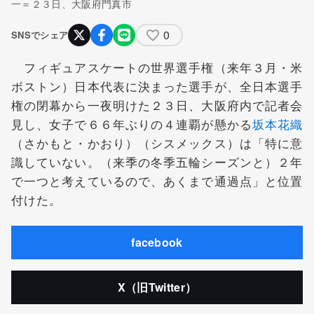
一＝２３日、大阪府門真市
0
SNSでシェア
フィギュアスケートの世界選手権（来年３月・米
ボストン）日本代表に決まった選手が、全日本選手
権の閉幕から一夜明けた２３日、大阪府内で記者会
見し、女子で６６年ぶりの４連覇が懸かる
坂本花織
（さかもと・かおり）（シスメックス）は「特に意
識していない。（来季の冬季五輪シーズンと）２年
で一つと考えているので、あくまで通過点」と位置
付けた。
facebook
X（旧Twitter）