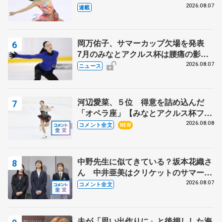
田麻央
2026.08.07
連載
岡万佑子、サマーカップ欠場を発表
7月のみなとアクルス杯は腰痛の影響
で
2026.08.07
ニュース
河辺愛菜、５位 得意を詰め込んだ
「オペラ座」【みなとアクルス杯フリ
ー】
2026.08.08
コメント全文
NEW
中野先生に似てきている？坂本花織さ
ん 中井亜美はクリケットのサマーキ
ャンプに 島田麻央はたくさん試合に
2026.08.07
コメント全文
出て国際大会へ【文部科学省スポーツ
表彰式】
夫が「思い出作りに」と後押しした海