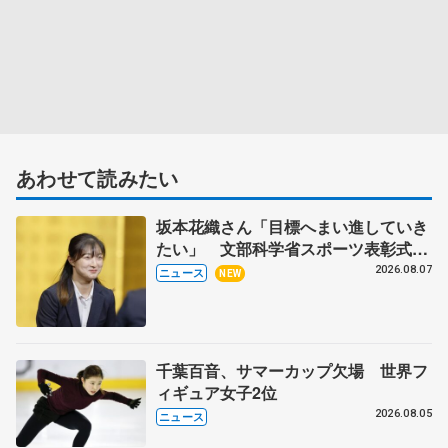
あわせて読みたい
坂本花織さん「目標へまい進していき
たい」 文部科学省スポーツ表彰式で
代表謝辞
2026.08.07
ニュース
NEW
千葉百音、サマーカップ欠場 世界フ
ィギュア女子2位
2026.08.05
ニュース