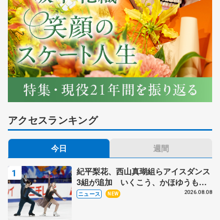
アクセスランキング
今日
週間
紀平梨花、西山真瑚組らアイスダンス
3組が追加 いくこう、かほゆうも、
木下グループ杯
2026.08.08
ニュース
NEW