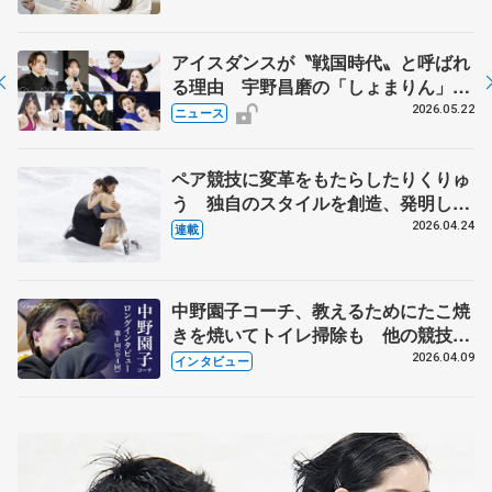
アイスダンスが〝戦国時代〟と呼ばれ
る理由 宇野昌磨の「しょまりん」ら
実力者が相次いで参戦 国内の競争激
2026.05.22
ニュース
化
ペア競技に変革をもたらしたりくりゅ
う 独自のスタイルを創造、発明した
【引退発表後②】
2026.04.24
連載
中野園子コーチ、教えるためにたこ焼
きを焼いてトイレ掃除も 他の競技に
も通用するという坂本花織の筋肉
2026.04.09
インタビュー