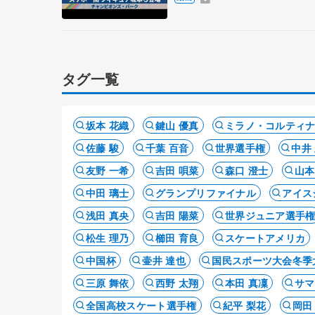
タグ一覧
坂本 花織
鍵山 優真
ミラノ・コルティ
佐藤 駿
千葉 百音
世界選手権
中井
友野 一希
吉田 唄菜
森口 澄士
山本
中田 璃士
グランプリファイナル
アイス
浅田 真央
吉田 陽菜
世界ジュニア選手
松生 理乃
櫛田 育良
スケートアメリカ
中国杯
壷井 達也
国民スポーツ大会冬季
三原 舞依
西野 太翔
本田 真凜
サマ
全国高校スケート選手権
紀平 梨花
岡田