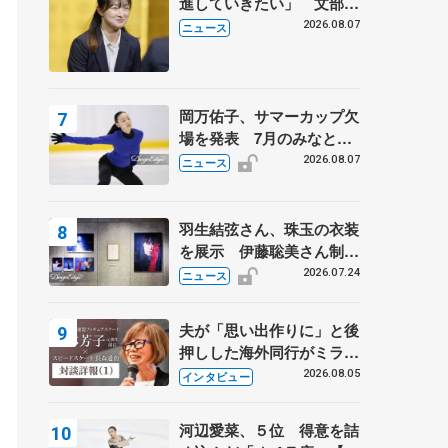
進していきたい」 文部科
学省スポーツ表彰式で代表
2026.08.07
ニュース
謝辞
岡万佑子、サマーカップ欠
場を発表 7月のみなとア
クルス杯は腰痛の影響で
2026.08.07
ニュース
羽生結弦さん、珠玉の衣装
を展示 伊藤聡美さん制作
の一点もの、矢口亨さんが
2026.07.24
ニュース
撮影
夫が「思い出作りに」と後
押しした海外同行がミラノ
まで… 繁華街のリンクで
2026.08.05
インタビュー
は不良のお兄さんも味方
に 小林芳子さんが振り返
河辺愛菜、５位 得意を詰
るスケート人生