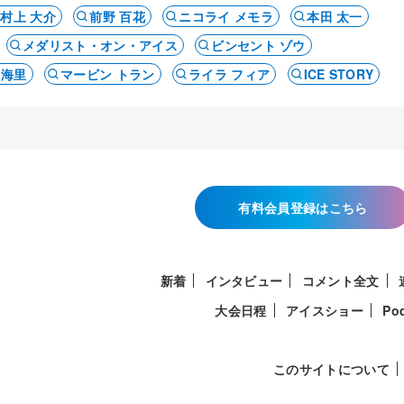
村上 大介
前野 百花
ニコライ メモラ
本田 太一
メダリスト・オン・アイス
ビンセント ゾウ
 海里
マービン トラン
ライラ フィア
ICE STORY
有料会員登録はこちら
新着
インタビュー
コメント全文
大会日程
アイスショー
Po
このサイトについて