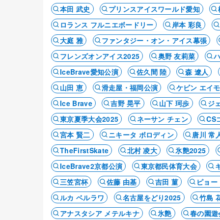
本田 武史
プリンスアイスワールド愛知
ロランス フルニエボードリー
岸本 彩良
大庭 雅
ファンタジー・オン・アイス幕張
フレンズオンアイス2025
奥野 友莉菜
ハ
IceBrave愛知公演
佐久間 陸
森 遼人
山田 恵
滑走屋・福岡公演
ケビン エイ
Ice Brave
吉野 晃平
山下 珂歩
ジ
東京夏季大会2025
ネーサン チェン
CS
宮本 賢二
ニキータ ボロディン
唐川 常
TheFirstSkate
北村 凌大
氷艶2025
IceBrave2京都公演
東京都民体育大会
三笠宮杯
佐藤 由基
吉田 菫
ピョー
ルカ ベルラワ
名古屋をどり2025
竹島 
アナスタシア メテルキナ
氷艶
春の園遊