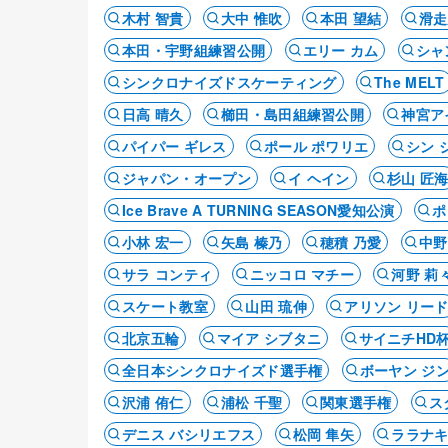
木村 智貴
大中 惟吹
本田 望結
滑走
本田・宇野組練習公開
エリー カム
シャ
シンクロナイズドスケーティング
The MELT
日高 晴久
櫛田・島田組練習公開
神宮ア
パイパー ギレス
ポール ポワリエ
シン 
ジャパン・オープン
イ ヘイン
杉山 匠
Ice Brave A TURNING SEASON愛知公演
ポ
小林 宏一
矢島 榛乃
穂積 乃愛
中野
サラ コンティ
ニッコロ マチー
河野 莉
スケート教室
山田 琉伸
アリソン リー
北京五輪
マイア シブタニ
サイニチHD
全日本シンクロナイズド選手権
ボーヤン ジ
沢浦 侑仁
浦松 千聖
関東選手権
ス
デニス バシリエフス
松岡 隼矢
ララナキ