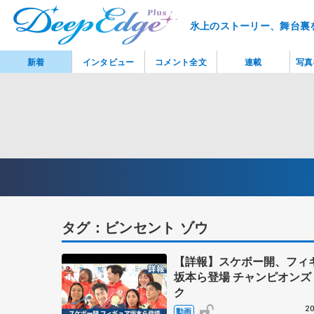
氷上のストーリー、舞台裏
新着
インタビュー
コメント全文
連載
写真
タグ：ビンセント ゾウ
【詳報】スケボー開、フィ
坂本ら登場 チャンピオンズ
ク
20
動画