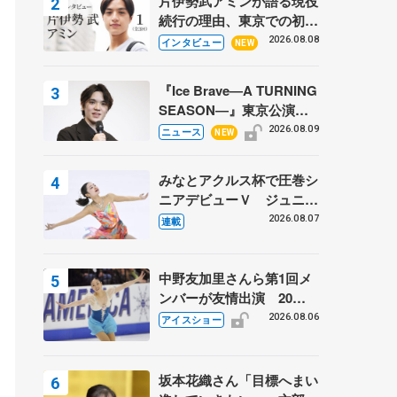
片伊勢武アミンが語る現役
続行の理由、東京での初め
ての一人暮らし 注目スケ
2026.08.08
インタビュー
NEW
ーターの「今」に迫る
『Ice Brave―A TURNING
SEASON―』東京公演が
開幕、宇野昌磨の『Ice
2026.08.09
ニュース
NEW
Brave』にかける思いを知
る記事 5選
みなとアクルス杯で圧巻シ
ニアデビューＶ ジュニア
で４シーズン無敗の島田麻
2026.08.07
連載
央
中野友加里さんら第1回メ
ンバーが友情出演 20周
年の「フレンズオンアイ
2026.08.06
アイスショー
ス」 宮本賢二さん、有川
梨絵さん、田村岳斗さんも
坂本花織さん「目標へまい