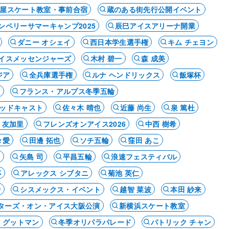
屋スケート教室・事前合宿
蔵のある街先行公開イベント
ンペリーサマーキャンプ2025
辰巳アイスアリーナ開業
ダニー オシェイ
西日本学生選手権
キム チェヨン
イスメッセンジャーズ
木村 碧一
森 成美
ジア
全兵庫選手権
ルナ ヘンドリックス
飯塚杯
海
フランス・アルプス冬季五輪
ッドキャスト
佐々木 晴也
近藤 尚生
泉 篤杜
 友加里
フレンズオンアイス2026
中西 樹希
々愛
田邊 拓也
ソチ五輪
窪田 あこ
ド
矢島 司
平昌五輪
浪速フェスティバル
杯
アレックス シブタニ
菊池 英仁
ン
シスメックス・イベント
越智 菜波
本田 紗来
ターズ・オン・アイス大阪公演
新横浜スケート教室
 グットマン
冬季オリパラパレード
パトリック チャン