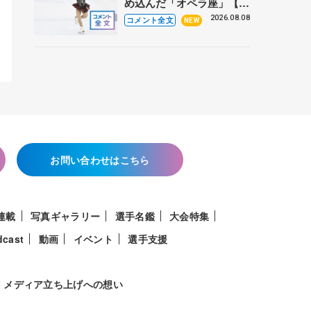
め込んだ「オペラ座」【み
なとアクルス杯フリー】
2026.08.08
コメント全文
NEW
お問い合わせはこちら
連載
写真ギャラリー
選手名鑑
大会特集
dcast
動画
イベント
選手支援
メディア立ち上げへの想い