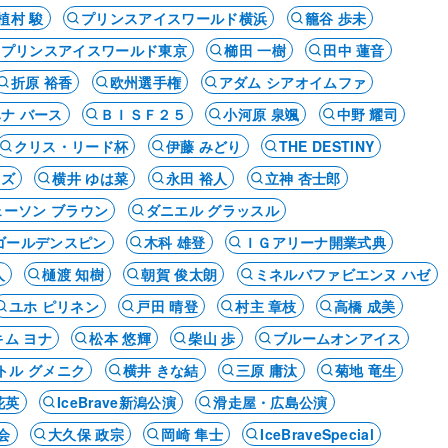
植村 駿
プリンスアイスワールド横浜
籠谷 歩未
プリンスアイスワールド東京
櫛田 一樹
田中 蓮音
折原 裕香
欧州選手権
アダム シアオイムファ
ナ バース
ＢＩＳＦ２５
小河原 泉颯
中野 耀司
クリス・リード杯
伊藤 みどり
THE DESTINY
モズ
横井 ゆは菜
永田 裕人
立神 杏士郎
ェーソン ブラウン
ダニエル グラッスル
ゴールデンスピン
木科 雄登
ＩＧアリーナ開業式典
人
樋渡 知樹
朝賀 俊太朗
ミネルバファビエンヌ ハゼ
ユホ ピリネン
戸田 晴登
村主 章枝
高橋 成美
キム ヨナ
松本 悠輝
柴山 歩
ブルームオンアイス
トル グメニク
横井 きな結
三原 庸汰
菊地 竜生
花英
IceBrave新潟公演
滑走屋・広島公演
会
大久保 政宗
岡崎 隼士
IceBraveSpecial