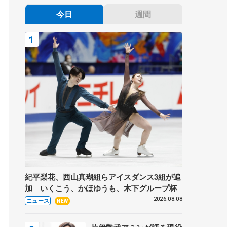
今日
週間
紀平梨花、西山真瑚組らアイスダンス3組が追
加 いくこう、かほゆうも、木下グループ杯
2026.08.08
ニュース
NEW