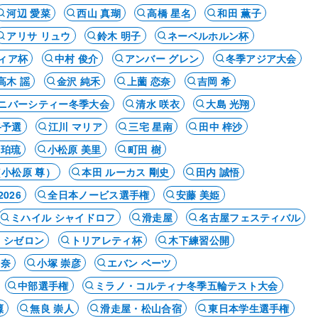
河辺 愛菜
西山 真瑚
高橋 星名
和田 薫子
アリサ リュウ
鈴木 明子
ネーベルホルン杯
ィア杯
中村 俊介
アンバー グレン
冬季アジア大会
高木 謡
金沢 純禾
上薗 恋奈
吉岡 希
ニバーシティー冬季大会
清水 咲衣
大島 光翔
終予選
江川 マリア
三宅 星南
田中 梓沙
 珀琉
小松原 美里
町田 樹
（小松原 尊）
本田 ルーカス 剛史
田内 誠悟
026
全日本ノービス選手権
安藤 美姫
ミハイル シャイドロフ
滑走屋
名古屋フェスティバル
 シゼロン
トリアレティ杯
木下練習公開
遥奈
小塚 崇彦
エバン ベーツ
中部選手権
ミラノ・コルティナ冬季五輪テスト大会
凜
無良 崇人
滑走屋・松山合宿
東日本学生選手権