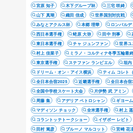
宮原 知子
木下グループ杯
三宅 咲綺
山下 真瑚
織田 信成
世界国別対抗戦
みなとアクルス杯
本郷 理華
ロンバルデ
西日本選手権
蛯原 大弥
田中 刑事
東日本選手権
チャ ジュンファン
世界ユ
村上 佳菜子
ミラノ・コルティナ冬季五輪最
東京選手権
ステファン ランビエル
垣内
ドリーム・オン・アイス横浜
ティム コレト
全日本合宿2025
近畿選手権
全日本合宿2
全国中学校スケート大会
片伊勢 武 アミン
周藤 集
アデリア ペトロシャン
ギヨーム
マディソン チョック
全米選手権
村上 
コラントッテトークショー
イザボー レビト
田村 篤彦
ブルーノ マルコット
宮崎 花