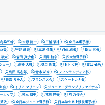
ナ冬季五輪
木原 龍一
三浦 璃来
全日本選手権
 亜美
宇野 昌磨
三浦 佳生
羽生 結弦
島田 麻央
 草太
森田 真沙也
長岡 柚奈
四大陸選手権
ショー
高橋 大輔
樋口 新葉
ＮＨＫ杯
渡辺 倫果
権
島田 高志郎
青木 祐奈
フィンランディア杯
住吉 りをん
フランス大会
スケートカナダ
大会
イリア マリニン
ジュニア・グランプリファイナル
ーカップ
村元 哉中
荒川 静香
岡 万佑子
 芽依
全日本ジュニア選手権
日本学生氷上競技選手権