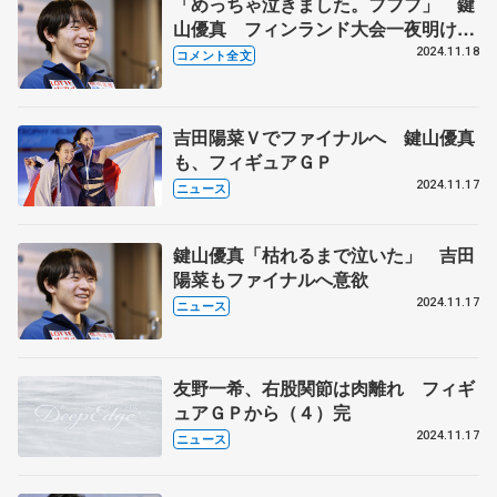
「めっちゃ泣きました。フフフ」 鍵
山優真 フィンランド大会一夜明け取
材
2024.11.18
コメント全文
吉田陽菜Ｖでファイナルへ 鍵山優真
も、フィギュアＧＰ
2024.11.17
ニュース
鍵山優真「枯れるまで泣いた」 吉田
陽菜もファイナルへ意欲
2024.11.17
ニュース
友野一希、右股関節は肉離れ フィギ
ュアＧＰから（４）完
2024.11.17
ニュース