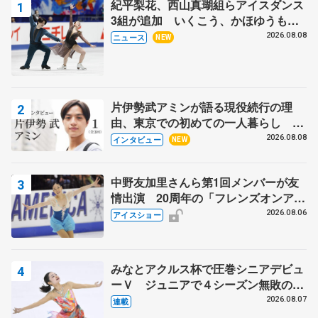
紀平梨花、西山真瑚組らアイスダンス
3組が追加 いくこう、かほゆうも、
木下グループ杯
2026.08.08
ニュース
NEW
片伊勢武アミンが語る現役続行の理
由、東京での初めての一人暮らし 注
目スケーターの「今」に迫る
2026.08.08
インタビュー
NEW
中野友加里さんら第1回メンバーが友
情出演 20周年の「フレンズオンアイ
ス」 宮本賢二さん、有川梨絵さん、
2026.08.06
アイスショー
田村岳斗さんも
みなとアクルス杯で圧巻シニアデビュ
ーＶ ジュニアで４シーズン無敗の島
田麻央
2026.08.07
連載