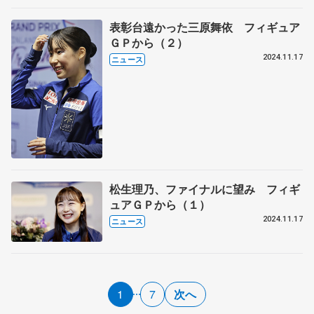
表彰台遠かった三原舞依 フィギュア
ＧＰから（２）
2024.11.17
ニュース
松生理乃、ファイナルに望み フィギ
ュアＧＰから（１）
2024.11.17
ニュース
1
7
次へ