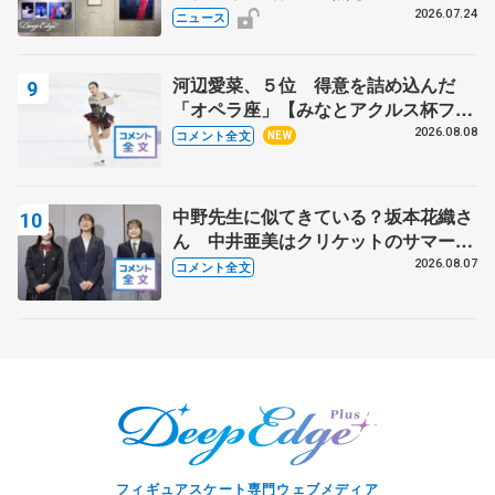
んが撮影
2026.07.24
ニュース
河辺愛菜、５位 得意を詰め込んだ
「オペラ座」【みなとアクルス杯フリ
ー】
2026.08.08
コメント全文
NEW
中野先生に似てきている？坂本花織さ
ん 中井亜美はクリケットのサマーキ
ャンプに 島田麻央はたくさん試合に
2026.08.07
コメント全文
出て国際大会へ【文部科学省スポーツ
表彰式】
フィギュアスケート専門ウェブメディア