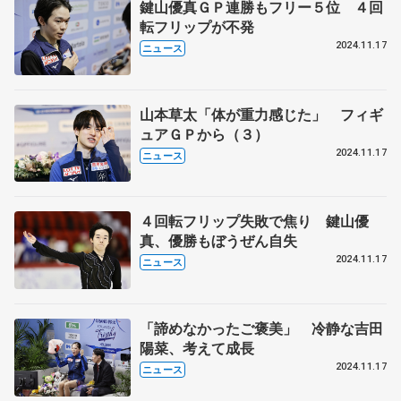
鍵山優真ＧＰ連勝もフリー５位 ４回
転フリップが不発
2024.11.17
ニュース
山本草太「体が重力感じた」 フィギ
ュアＧＰから（３）
2024.11.17
ニュース
４回転フリップ失敗で焦り 鍵山優
真、優勝もぼうぜん自失
2024.11.17
ニュース
「諦めなかったご褒美」 冷静な吉田
陽菜、考えて成長
2024.11.17
ニュース