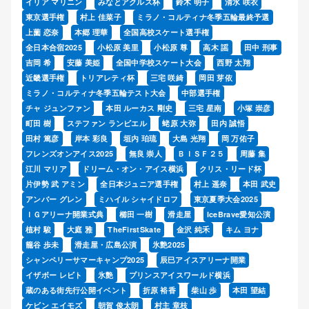
イリア マリニン
みなとアクルス杯
鈴木 明子
清水 咲衣
東京選手権
村上 佳菜子
ミラノ・コルティナ冬季五輪最終予選
上薗 恋奈
本郷 理華
全国高校スケート選手権
全日本合宿2025
小松原 美里
小松原 尊
高木 謡
田中 刑事
吉岡 希
安藤 美姫
全国中学校スケート大会
西野 太翔
近畿選手権
トリアレティ杯
三宅 咲綺
岡田 芽依
ミラノ・コルティナ冬季五輪テスト大会
中部選手権
チャ ジュンファン
本田 ルーカス 剛史
三宅 星南
小塚 崇彦
町田 樹
ステファン ランビエル
蛯原 大弥
田内 誠悟
田村 篤彦
岸本 彩良
垣内 珀琉
大島 光翔
岡 万佑子
フレンズオンアイス2025
無良 崇人
ＢＩＳＦ２５
周藤 集
江川 マリア
ドリーム・オン・アイス横浜
クリス・リード杯
片伊勢 武 アミン
全日本ジュニア選手権
村上 遥奈
本田 武史
アンバー グレン
ミハイル シャイドロフ
東京夏季大会2025
ＩＧアリーナ開業式典
櫛田 一樹
滑走屋
IceBrave愛知公演
植村 駿
大庭 雅
TheFirstSkate
金沢 純禾
キム ヨナ
籠谷 歩未
滑走屋・広島公演
氷艶2025
シャンペリーサマーキャンプ2025
辰巳アイスアリーナ開業
イザボー レビト
氷艶
プリンスアイスワールド横浜
蔵のある街先行公開イベント
折原 裕香
柴山 歩
本田 望結
ケビン エイモズ
朝賀 俊太朗
村主 章枝