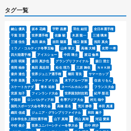
タグ一覧
鍵山 優真
坂本 花織
宇野 昌磨
羽生 結弦
全日本選手権
千葉 百音
世界選手権
佐藤 駿
木原 龍一
三浦 璃来
三浦 佳生
島田 麻央
吉田 陽菜
樋口 新葉
浅田 真央
ミラノ・コルティナ冬季五輪
山本 草太
高橋 大輔
友野 一希
四大陸選手権
アイスショー
中田 璃士
渡辺 倫果
吉田 唄菜
森田 真沙也
グランプリファイナル
森口 澄士
長岡 柚奈
島田 高志郎
松生 理乃
三原 舞依
ＮＨＫ杯
壷井 達也
世界ジュニア選手権
櫛田 育良
サマーカップ
中井 亜美
スケートアメリカ
木下グループ杯
住吉 りをん
スケートカナダ
青木 祐奈
ネーベルホルン杯
フランス大会
宮原 知子
フィンランド大会
世界国別対抗戦
紀平 梨花
中国杯
ロンバルディア杯
冬季アジア大会
村元 哉中
国民スポーツ大会冬季大会
高橋 星名
荒川 静香
本田 真凜
織田 信成
ジュニア・グランプリファイナル
和田 薫子
日本学生氷上競技選手権
山下 真瑚
西山 真瑚
河辺 愛菜
中村 俊介
世界ユニバーシティー冬季大会
田中 梓沙