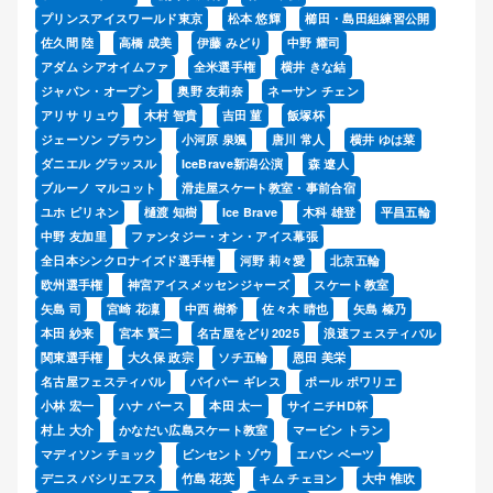
プリンスアイスワールド東京
松本 悠輝
櫛田・島田組練習公開
佐久間 陸
高橋 成美
伊藤 みどり
中野 耀司
アダム シアオイムファ
全米選手権
横井 きな結
ジャパン・オープン
奥野 友莉奈
ネーサン チェン
アリサ リュウ
木村 智貴
吉田 菫
飯塚杯
ジェーソン ブラウン
小河原 泉颯
唐川 常人
横井 ゆは菜
ダニエル グラッスル
IceBrave新潟公演
森 遼人
ブルーノ マルコット
滑走屋スケート教室・事前合宿
ユホ ピリネン
樋渡 知樹
Ice Brave
木科 雄登
平昌五輪
中野 友加里
ファンタジー・オン・アイス幕張
全日本シンクロナイズド選手権
河野 莉々愛
北京五輪
欧州選手権
神宮アイスメッセンジャーズ
スケート教室
矢島 司
宮崎 花凜
中西 樹希
佐々木 晴也
矢島 榛乃
本田 紗来
宮本 賢二
名古屋をどり2025
浪速フェスティバル
関東選手権
大久保 政宗
ソチ五輪
恩田 美栄
名古屋フェスティバル
パイパー ギレス
ポール ポワリエ
小林 宏一
ハナ バース
本田 太一
サイニチHD杯
村上 大介
かなだい広島スケート教室
マービン トラン
マディソン チョック
ビンセント ゾウ
エバン ベーツ
デニス バシリエフス
竹島 花英
キム チェヨン
大中 惟吹