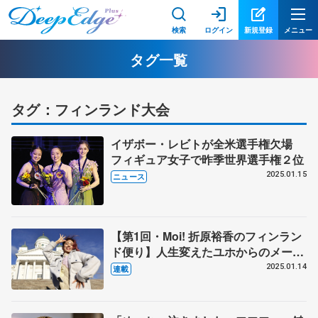
検索
ログイン
新規登録
メニュー
タグ一覧
タグ：フィンランド大会
イザボー・レビトが全米選手権欠場
フィギュア女子で昨季世界選手権２位
2025.01.15
ニュース
【第1回・Moi! 折原裕香のフィンラン
ド便り】人生変えたユホからのメー
ル 「２人だから伝えられることがた
2025.01.14
連載
くさんある。それがアイスダンスの魅
力」