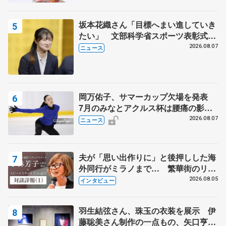
坂本花織さん「目標へまい進していき
たい」 文部科学省スポーツ表彰式で
代表謝辞
2026.08.07
ニュース
岡万佑子、サマーカップ欠場を発表
7月のみなとアクルス杯は腰痛の影響
で
2026.08.07
ニュース
夫が「思い出作りに」と後押しした海
外同行がミラノまで… 繁華街のリン
クでは不良のお兄さんも味方に 小林
2026.08.05
インタビュー
芳子さんが振り返るスケート人生
羽生結弦さん、珠玉の衣装を展示 伊
藤聡美さん制作の一点もの、矢口亨さ