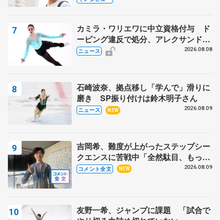
カミラ・ワリエワに中立資格付与 ド
ーピング違反で処分、アレクサンド
ラ・イグナトワも
2026.08.08
ニュース
石崎波奈、拠点移し「学んで」滑りに
磨き SP振り付けは鈴木明子さん
2026.08.09
ニュース
NEW
吉岡希、難度が上がったステップシー
クエンスに苦戦中「全然駄目、もっと
いいエッジで踏めるようにしたいな」
2026.08.09
コメント全文
NEW
【サマーカップ男子SP】
友野一希、ジャンプに課題 「試合で