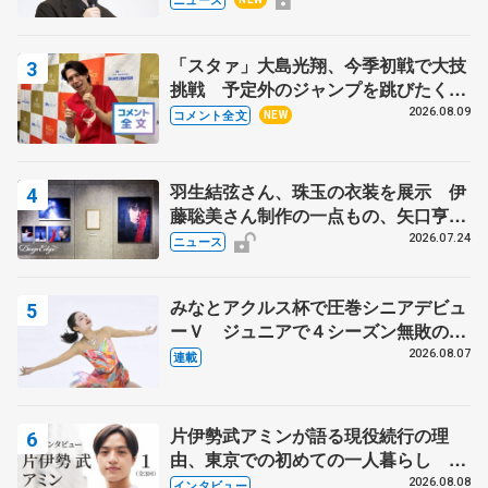
知る記事 5選
「スタァ」大島光翔、今季初戦で大技
挑戦 予定外のジャンプを跳びたくな
った理由とは… 【関東サマートロフ
2026.08.09
コメント全文
NEW
ィー男子ショート】
羽生結弦さん、珠玉の衣装を展示 伊
藤聡美さん制作の一点もの、矢口亨さ
んが撮影
2026.07.24
ニュース
みなとアクルス杯で圧巻シニアデビュ
ーＶ ジュニアで４シーズン無敗の島
田麻央
2026.08.07
連載
片伊勢武アミンが語る現役続行の理
由、東京での初めての一人暮らし 注
目スケーターの「今」に迫る
2026.08.08
インタビュー