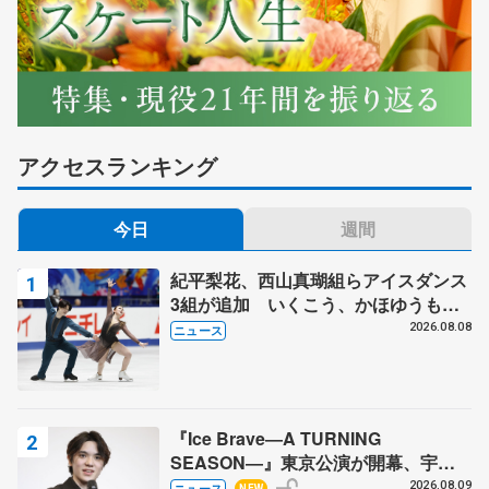
アクセスランキング
今日
週間
紀平梨花、西山真瑚組らアイスダンス
3組が追加 いくこう、かほゆうも、
木下グループ杯
2026.08.08
ニュース
『Ice Brave―A TURNING
SEASON―』東京公演が開幕、宇野
昌磨の『Ice Brave』にかける思いを
2026.08.09
ニュース
NEW