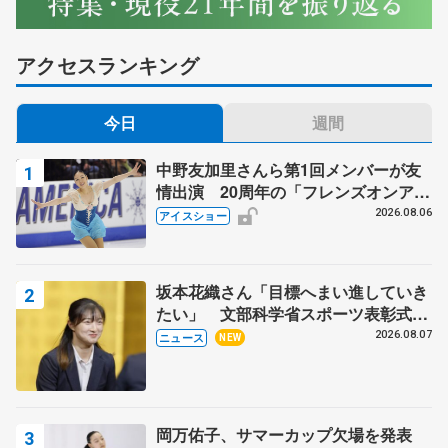
アクセスランキング
今日
週間
中野友加里さんら第1回メンバーが友
情出演 20周年の「フレンズオンアイ
ス」 宮本賢二さん、有川梨絵さん、
2026.08.06
アイスショー
田村岳斗さんも
坂本花織さん「目標へまい進していき
たい」 文部科学省スポーツ表彰式で
代表謝辞
2026.08.07
ニュース
NEW
岡万佑子、サマーカップ欠場を発表