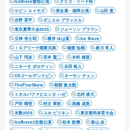
IceBrave愛知公演
クリス・リード杯
ケビン エイモズ
滑走屋・福岡公演
山田 恵
吉野 晃平
ダニエル グラッスル
東京夏季大会2025
ジェーソン ブラウン
立神 杏士郎
横井 ゆは菜
Ice Brave
ＩＧアリーナ開業式典
樋渡 知樹
唐川 常人
山下 珂歩
宮本 賢二
木科 雄登
ニキータ ボロディン
永田 裕人
CSゴールデンスピン
ネーサン チェン
TheFirstSkate
朝賀 俊太朗
ミネルバファビエンヌ ハゼ
北村 凌大
戸田 晴登
村主 章枝
高橋 成美
氷艶2025
ユホ ピリネン
東京都民体育大会
IceBrave2京都公演
松本 悠輝
柴山 歩