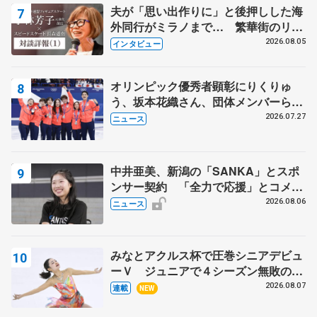
夫が「思い出作りに」と後押しした海
外同行がミラノまで… 繁華街のリン
クでは不良のお兄さんも味方に 小林
2026.08.05
インタビュー
芳子さんが振り返るスケート人生
オリンピック優秀者顕彰にりくりゅ
う、坂本花織さん、団体メンバーら
8月7日に文科省が表彰式、ブルーノ・
2026.07.27
ニュース
マルコット、中野園子らコーチも
中井亜美、新潟の「SANKA」とスポ
ンサー契約 「全力で応援」とコメン
ト
2026.08.06
ニュース
みなとアクルス杯で圧巻シニアデビュ
ーＶ ジュニアで４シーズン無敗の島
田麻央
2026.08.07
連載
NEW