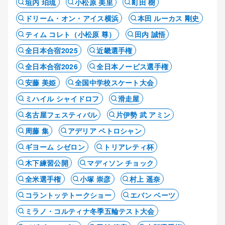
垣内 珀琉
小松原 美里
町田 樹
ドリーム・オン・アイス横浜
本田 ルーカス 剛史
ティム コレト（小松原 尊）
田内 誠悟
全日本合宿2025
近畿選手権
全日本合宿2026
全日本ノービス選手権
安藤 美姫
全国中学校スケート大会
ミハイル シャイドロフ
滑走屋
名古屋フェスティバル
片伊勢 武 アミン
周藤 集
アデリア ペトロシャン
ギヨーム シゼロン
トリアレティ杯
木下練習公開
マディソン チョック
全米選手権
小塚 崇彦
村上 遥奈
コラントッテトークショー
エバン ベーツ
ミラノ・コルティナ冬季五輪テスト大会