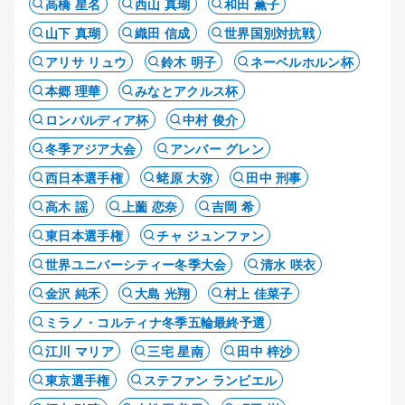
高橋 星名
西山 真瑚
和田 薫子
山下 真瑚
織田 信成
世界国別対抗戦
アリサ リュウ
鈴木 明子
ネーベルホルン杯
本郷 理華
みなとアクルス杯
ロンバルディア杯
中村 俊介
冬季アジア大会
アンバー グレン
西日本選手権
蛯原 大弥
田中 刑事
高木 謡
上薗 恋奈
吉岡 希
東日本選手権
チャ ジュンファン
世界ユニバーシティー冬季大会
清水 咲衣
金沢 純禾
大島 光翔
村上 佳菜子
ミラノ・コルティナ冬季五輪最終予選
江川 マリア
三宅 星南
田中 梓沙
東京選手権
ステファン ランビエル