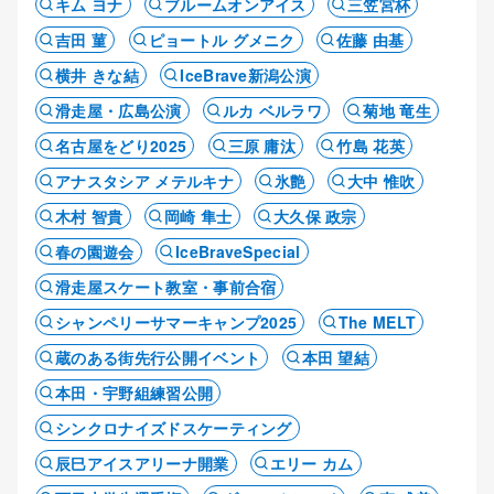
キム ヨナ
ブルームオンアイス
三笠宮杯
吉田 菫
ピョートル グメニク
佐藤 由基
横井 きな結
IceBrave新潟公演
滑走屋・広島公演
ルカ ベルラワ
菊地 竜生
名古屋をどり2025
三原 庸汰
竹島 花英
アナスタシア メテルキナ
氷艶
大中 惟吹
木村 智貴
岡崎 隼士
大久保 政宗
春の園遊会
IceBraveSpecial
滑走屋スケート教室・事前合宿
シャンペリーサマーキャンプ2025
The MELT
蔵のある街先行公開イベント
本田 望結
本田・宇野組練習公開
シンクロナイズドスケーティング
辰巳アイスアリーナ開業
エリー カム