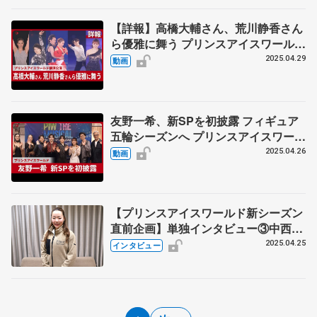
ん、ショーで「表現力の引き出し
を」 （初演後コメント全文）
【詳報】高橋大輔さん、荒川静香さん
ら優雅に舞う プリンスアイスワールド
横浜公演
2025.04.29
動画
友野一希、新SPを初披露 フィギュア
五輪シーズンへ プリンスアイスワール
ド横浜公演
2025.04.26
動画
【プリンスアイスワールド新シーズン
直前企画】単独インタビュー③中西樹
希さん「新たな挑戦が相乗効果生んで
2025.04.25
インタビュー
いる」 人生変えたPIWとの出会い
活躍の場広げる注目のスケーターに迫
る