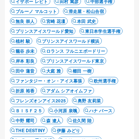
イザボー レビト
田村 篤彦
中部選手権
ブルーノ マルコット
滑走屋・松山合宿
無良 崇人
宮崎 花凜
本田 武史
プリンスアイスワールド愛知
東日本学生選手権
植村 駿
プリンスアイスワールド横浜
籠谷 歩未
ロランス フルニエボードリー
岸本 彩良
プリンスアイスワールド東京
田中 蓮音
大庭 雅
櫛田 一樹
ファンタジー・オン・アイス幕張
欧州選手権
折原 裕香
アダム シアオイムファ
フレンズオンアイス2025
奥野 友莉菜
ＢＩＳＦ２５
小河原 泉颯
ハナ バース
中野 耀司
森 遼人
佐久間 陸
THE DESTINY
伊藤 みどり