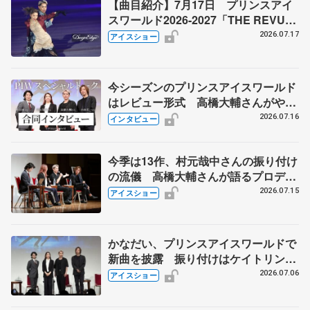
【曲目紹介】7月17日 プリンスアイ
スワールド2026-2027「THE REVUE
ON ICE」横浜公演
2026.07.17
アイスショー
今シーズンのプリンスアイスワールド
はレビュー形式 高橋大輔さんがやっ
てみるなら、歌、ダンス、コント...？
2026.07.16
インタビュー
今季は13作、村元哉中さんの振り付け
の流儀 高橋大輔さんが語るプロデュ
ーサー業、小林宏一さんとの巡り会
2026.07.15
アイスショー
い PIWスペシャルトークショー
かなだい、プリンスアイスワールドで
新曲を披露 振り付けはケイトリン・
ウィーバーさん、PIWスペシャルトー
2026.07.06
アイスショー
ク