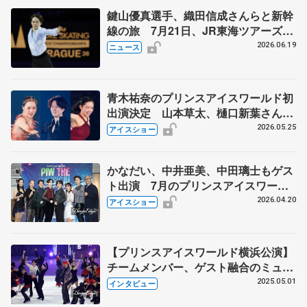
鍵山優真選手、織田信成さんらと新幹
線の旅 7月21日、JR東海ツアーズが
「THE REVUE ON SHINKANSEN」
2026.06.19
ニュース
を運行
青木祐奈のプリンスアイスワールド初
出演決定 山本草太、樋口新葉さんも
ゲストに 7月の横浜公演
2026.05.25
アイスショー
かなだい、中井亜美、中田璃士もゲス
ト出演 7月のプリンスアイスワール
ド横浜公演
2026.04.20
アイスショー
【プリンスアイスワールド横浜公演】
チームメンバー、ゲスト融合のミュー
ジカル演出 友野一希、初披露の来季
2025.05.01
インタビュー
SP「自分の代表作に」 荒川静香さ