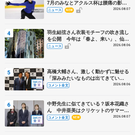
7月のみなとアクルス杯は腰痛の影響
で
2026.08.07
ニュース
NEW
羽生結弦さん衣装モチーフの吹き流し
を公開 今年は「春よ、来い」、仙台
の瑞鳳殿
2026.08.06
ニュース
高橋大輔さん、激しく動かずに魅せる
「深みみたいなものは出てきてい
る？」 〝兄さん〟と慕うレジェンド
2026.08.06
コメント全文
野村忠宏さんと和気あいあい
中野先生に似てきている？坂本花織さ
ん 中井亜美はクリケットのサマーキ
ャンプに 島田麻央はたくさん試合に
2026.08.07
コメント全文
NEW
出て国際大会へ【文部科学省スポーツ
表彰式】