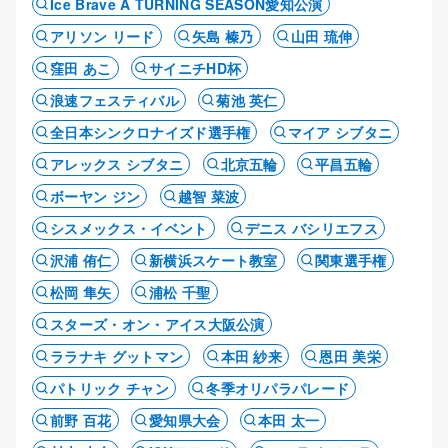
Ice Brave A TURNING SEASON愛知公演
アリソン リード
矢島 榛乃
山田 琉伸
窪田 あこ
サイニチHD杯
浪速フェスティバル
菊池 英仁
全日本シンクロナイズド選手権
マイア シブタニ
アレックス シブタニ
北京五輪
平昌五輪
ボーヤン ジン
越智 菜波
シスメックス・イベント
デニス バシリエフス
沢浦 侑仁
新横浜スケート教室
関東選手権
松岡 隼矢
浦松 千聖
スターズ・オン・アイス大阪公演
ララナキ グットマン
本田 紗来
恩田 美栄
パトリック チャン
冬季オリパラパレード
前野 百花
愛知県大会
本田 太一