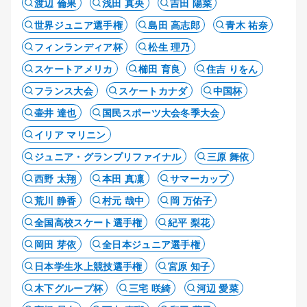
渡辺 倫果
浅田 真央
吉田 陽菜
世界ジュニア選手権
島田 高志郎
青木 祐奈
フィンランディア杯
松生 理乃
スケートアメリカ
櫛田 育良
住吉 りをん
フランス大会
スケートカナダ
中国杯
壷井 達也
国民スポーツ大会冬季大会
イリア マリニン
ジュニア・グランプリファイナル
三原 舞依
西野 太翔
本田 真凜
サマーカップ
荒川 静香
村元 哉中
岡 万佑子
全国高校スケート選手権
紀平 梨花
岡田 芽依
全日本ジュニア選手権
日本学生氷上競技選手権
宮原 知子
木下グループ杯
三宅 咲綺
河辺 愛菜