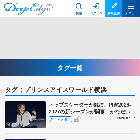
検索
ログイン
新規登録
メニュー
タグ一覧
タグ：プリンスアイスワールド横浜
トップスケーターが競演、PIW2026-
2027の新シーズンが開幕 かなだいの
新作は『Sing Sing Sing』、PIWチー
2026.07.17
アイスショー
ムはシンクロナイズドスケーティング
を披露