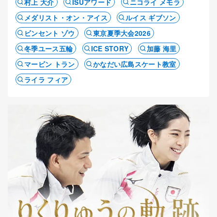
村上 大介
ISUアワード
ニコライ メモラ
メダリスト・オン・アイス
ルイス ギブソン
ビンセント ゾウ
東京夏季大会2026
冬季ユース五輪
ICE STORY
加藤 海里
マービン トラン
かなだい広島スケート教室
ライラ フィア