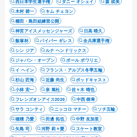
西日本学生選手権
ダニー オシェイ
森 成美
木村 碧一
キム チェヨン
櫛田・島田組練習公開
神宮アイスメッセンジャーズ
日高 晴久
飯塚杯
パイパー ギレス
全兵庫選手権
シン ジア
ルナ ヘンドリックス
ジャパン・オープン
ポール ポワリエ
イ ヘイン
フランス・アルプス冬季五輪
杉山 匠海
近藤 尚生
ポッドキャスト
小林 宏一
泉 篤杜
佐々木 晴也
フレンズオンアイス2026
中西 樹希
サラ コンティ
ニッコロ マチー
ソチ五輪
穂積 乃愛
田邊 拓也
中野 友加里
矢島 司
河野 莉々愛
スケート教室