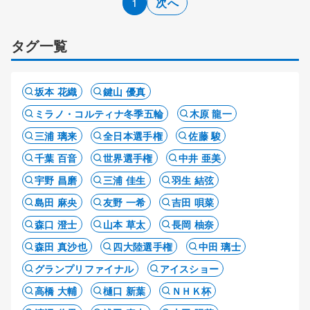
1
次へ
タグ一覧
坂本 花織
鍵山 優真
ミラノ・コルティナ冬季五輪
木原 龍一
三浦 璃来
全日本選手権
佐藤 駿
千葉 百音
世界選手権
中井 亜美
宇野 昌磨
三浦 佳生
羽生 結弦
島田 麻央
友野 一希
吉田 唄菜
森口 澄士
山本 草太
長岡 柚奈
森田 真沙也
四大陸選手権
中田 璃士
グランプリファイナル
アイスショー
高橋 大輔
樋口 新葉
ＮＨＫ杯