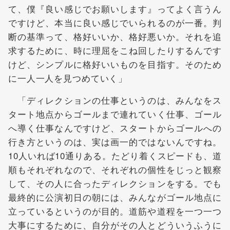
て、僕『良い感じでお願いします』ってよく言うん
ですけど、本当に良い感じでいられるのが一番。判
断の基準って、格好いいか、格好悪いか。それを追
求するために、時に理屈をこね回したりするんです
けど、シンプルに格好いいものを目指す。そのため
に一人一人を見つめていく」
「ディレクションの仕事というのは、みんなをス
タート地点からゴールまで連れていく仕事、ゴール
へ導く仕事なんですけど、スタートからゴールへの
行き方というのは、実は画一的ではないんですね。
10人いれば10通りある。たどり着くスピードも、道
順もそれぞれなので、それぞれの個性をじっと観察
して、その人に合ったディレクションをする。でも
最終的に公演初日の朝には、みんながゴール地点に
立っているというのが目的。道筋や道程を一つ一つ
大事にするために、自分がその人とどういうふうに