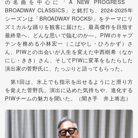
の名曲を中心に「A NEW PROGRESS
BROADWAY CLASSICS」と銘打ち、2024-2025年
シーズンは「BROADWAY ROCKS!」をテーマにリ
ズミカルな踊りを観客に届けた。最高傑作を目指す
最終章へ、どんな思いで臨むのか―。PIWのキャプ
テンを務める小林宏一（こばやし・ひろかず）さ
ん、PIWとの出会いが人生を変えた中西樹希（なか
にし・きき）さん、そしてPIWに変革をもたらした
演出家の菅野氏に、たっぷりと語ってもらった。
第1回は、氷上でも指示を出せるようにと滑り方
を覚えた菅野氏。演出に込めた気持ちや、進化する
PIWチームの魅力を聞いた。（聞き手 井上将志）