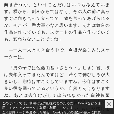
向き合うか、ということだけはいつも考えていま
す。横から、斜めからではなく、その人の前に真っ
すぐに向き合って立ってて、物を言ってあげられる
か。そこが一番大事かなと思います。それは舞台の
作品を作っていても、スケートの作品を作っていて
も、変わらないことですね」
―一人一人と向き合う中で、今後が楽しみなスケ
ーターは。
「男の子では佐藤由基（さとう・よしき）君。彼
は去年入ってきたんですけど、若くて伸びしろが大
きいし、期待はすごくしていますね。今年はすごく
良い役を踊っているというか、自然とそうなります
ね。あとは去年けがして出られなかった白神伶菜
（しらが・れいな）さん。彼女の表現力というか、
このサイトでは、利用状況の把握などのために、Cookieなどを使
用してアクセスデータを取得・利用しています。
スケーターにはない爆発力みたいなものが感じま
これ以降ページを遷移した場合、Cookieなどの設定や使用に同意