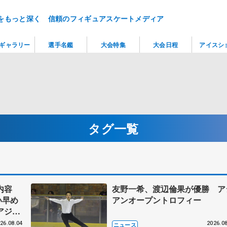
をもっと深く 信頼のフィギュアスケートメディア
ギャラリー
選手名鑑
大会特集
大会日程
アイスシ
タグ一覧
内容
友野一希、渡辺倫果が優勝 ア
い早め
アンオープントロフィー
アジア
フリ
26.08.04
2026.08
ニュース