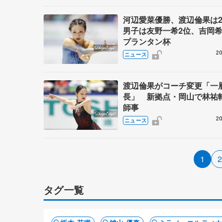
河辺愛菜優勝、渡辺倫果は
男子は友野一希2位、吉岡
プランタン杯
20
ニュース
渡辺倫果がコーチ変更「一
長」 新拠点・岡山で林祐
師事
20
ニュース
1
タグ一覧