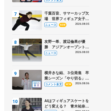
こと 【アジアンオープン
トロフィーフリー】
千葉百音、サマーカップ欠
場 世界フィギュア女子2
位
2026.08.05
ニュース
NEW
友野一希、渡辺倫果が優
勝 アジアンオープントロ
フィー
2026.08.03
ニュース
横井きな結、３位発進 卒
業シーズン「やり切る」
【みなとアクルス杯SP】
2026.08.06
コメント全文
NEW
AIはフィギュアスケートを
どう変える？ 青木祐奈と