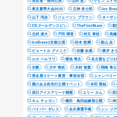
滑走屋・福岡公演
山田 恵
ケビン エイ
東京夏季大会2025
立神 杏士郎
Ice Bra
山下 珂歩
ジェーソン ブラウン
ネーサン
CSゴールデンスピン
TheFirstSkate
朝
北村 凌大
戸田 晴登
村主 章枝
高橋
IceBrave2京都公演
松本 悠輝
柴山 歩
ピョートル グメニク
佐藤 由基
横井 き
ルカ ベルラワ
菊地 竜生
名古屋をどり20
氷艶
大中 惟吹
木村 智貴
岡崎 隼士
滑走屋スケート教室・事前合宿
シャンペリー
蔵のある街先行公開イベント
本田 望結
辰巳アイスアリーナ開業
エリー カム
西
キム チェヨン
櫛田・島田組練習公開
神
パイパー ギレス
全兵庫選手権
シン ジ