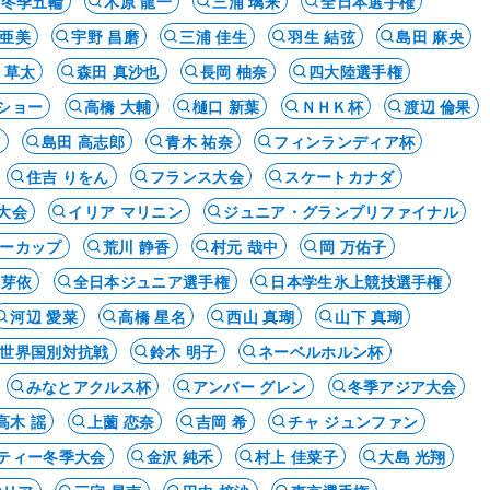
ナ冬季五輪
木原 龍一
三浦 璃来
全日本選手権
 亜美
宇野 昌磨
三浦 佳生
羽生 結弦
島田 麻央
 草太
森田 真沙也
長岡 柚奈
四大陸選手権
ショー
高橋 大輔
樋口 新葉
ＮＨＫ杯
渡辺 倫果
権
島田 高志郎
青木 祐奈
フィンランディア杯
住吉 りをん
フランス大会
スケートカナダ
大会
イリア マリニン
ジュニア・グランプリファイナル
ーカップ
荒川 静香
村元 哉中
岡 万佑子
 芽依
全日本ジュニア選手権
日本学生氷上競技選手権
河辺 愛菜
高橋 星名
西山 真瑚
山下 真瑚
世界国別対抗戦
鈴木 明子
ネーベルホルン杯
みなとアクルス杯
アンバー グレン
冬季アジア大会
高木 謡
上薗 恋奈
吉岡 希
チャ ジュンファン
ティー冬季大会
金沢 純禾
村上 佳菜子
大島 光翔