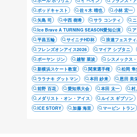
ポール ポワリエ
イ ヘイン
フランス・
ポッドキャスト
佐々木 晴也
小林 宏一
矢島 司
中西 樹希
サラ コンティ
ニ
Ice Brave A TURNING SEASON愛知公演
ア
平昌五輪
サイニチHD杯
浪速フェスティ
フレンズオンアイス2026
マイア シブタニ
ボーヤン ジン
越智 菜波
シスメックス
新横浜スケート教室
関東選手権
松岡 隼
ララナキ グットマン
本田 紗来
恩田 美
前野 百花
愛知県大会
本田 太一
村
メダリスト・オン・アイス
ルイス ギブソン
ICE STORY
加藤 海里
マービン トラン