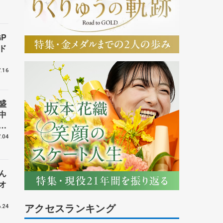
P
ド
.16
盛
中
世
講
.04
ん
オ
アクセスランキング
.24