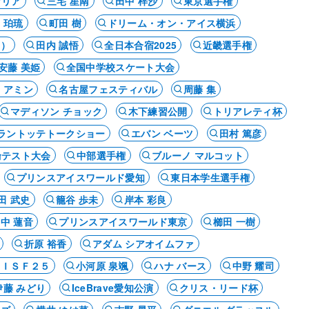
マリア
三宅 星南
田中 梓沙
東京選手権
 珀琉
町田 樹
ドリーム・オン・アイス横浜
尊）
田内 誠悟
全日本合宿2025
近畿選手権
安藤 美姫
全国中学校スケート大会
 アミン
名古屋フェスティバル
周藤 集
マディソン チョック
木下練習公開
トリアレティ杯
ラントッテトークショー
エバン ベーツ
田村 篤彦
輪テスト大会
中部選手権
ブルーノ マルコット
プリンスアイスワールド愛知
東日本学生選手権
田 武史
籠谷 歩未
岸本 彩良
中 蓮音
プリンスアイスワールド東京
櫛田 一樹
折原 裕香
アダム シアオイムファ
ＢＩＳＦ２５
小河原 泉颯
ハナ バース
中野 耀司
伊藤 みどり
IceBrave愛知公演
クリス・リード杯