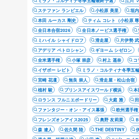
ミラノ・コルティナ冬季五輪最終予選
江川 
ステファン ランビエル
小松原 美里
垣内
本田 ルーカス 剛史
ティム コレト（小松原 
全日本合宿2026
全日本ノービス選手権
ミハイル シャイドロフ
滑走屋
片伊勢 武
アデリア ペトロシャン
ギヨーム シゼロン
全米選手権
小塚 崇彦
村上 遥奈
コ
イザボー レビト
ミラノ・コルティナ冬季五
宮崎 花凜
無良 崇人
滑走屋・松山合宿
植村 駿
プリンスアイスワールド横浜
本
ロランス フルニエボードリー
大庭 雅
田
ファンタジー・オン・アイス幕張
欧州選手権
フレンズオンアイス2025
奥野 友莉菜
森 遼人
佐久間 陸
THE DESTINY