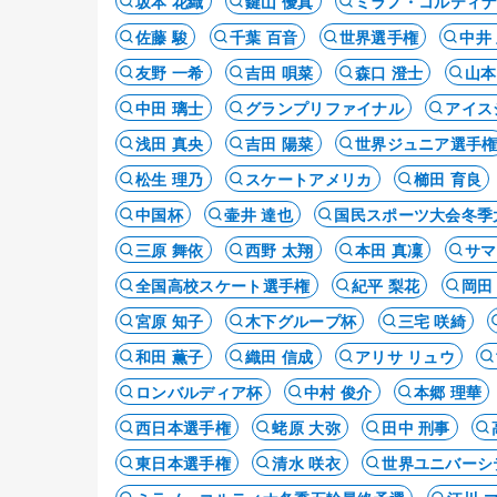
坂本 花織
鍵山 優真
ミラノ・コルティ
佐藤 駿
千葉 百音
世界選手権
中井
友野 一希
吉田 唄菜
森口 澄士
山本
中田 璃士
グランプリファイナル
アイス
浅田 真央
吉田 陽菜
世界ジュニア選手
松生 理乃
スケートアメリカ
櫛田 育良
中国杯
壷井 達也
国民スポーツ大会冬季
三原 舞依
西野 太翔
本田 真凜
サマ
全国高校スケート選手権
紀平 梨花
岡田
宮原 知子
木下グループ杯
三宅 咲綺
和田 薫子
織田 信成
アリサ リュウ
ロンバルディア杯
中村 俊介
本郷 理華
西日本選手権
蛯原 大弥
田中 刑事
東日本選手権
清水 咲衣
世界ユニバーシ