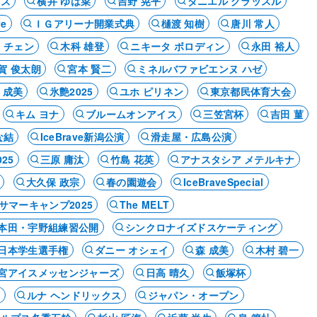
モズ
横井 ゆは菜
吉野 晃平
ダニエル グラッスル
ve
ＩＧアリーナ開業式典
樋渡 知樹
唐川 常人
 チェン
木科 雄登
ニキータ ボロディン
永田 裕人
賀 俊太朗
宮本 賢二
ミネルバファビエンヌ ハゼ
 成美
氷艶2025
ユホ ピリネン
東京都民体育大会
キム ヨナ
ブルームオンアイス
三笠宮杯
吉田 菫
な結
IceBrave新潟公演
滑走屋・広島公演
25
三原 庸汰
竹島 花英
アナスタシア メテルキナ
大久保 政宗
春の園遊会
IceBraveSpecial
サマーキャンプ2025
The MELT
本田・宇野組練習公開
シンクロナイズドスケーティング
日本学生選手権
ダニー オシェイ
森 成美
木村 碧一
宮アイスメッセンジャーズ
日高 晴久
飯塚杯
ア
ルナ ヘンドリックス
ジャパン・オープン