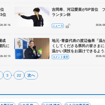
2位
吉岡希、河辺愛菜がSP首位 
希3位
ランタン杯
26.03.16
2026.03
ニュース
層成
地元･青森代表の渡辺倫果「温
輔氏に
くしてくださる県民の皆さまに
温かい演技をお届けできるよう
に」【国民スポーツ大会冬季大
26.02.15
2026.02
コメント全文
成年女子フリー】
2
3
22
次へ