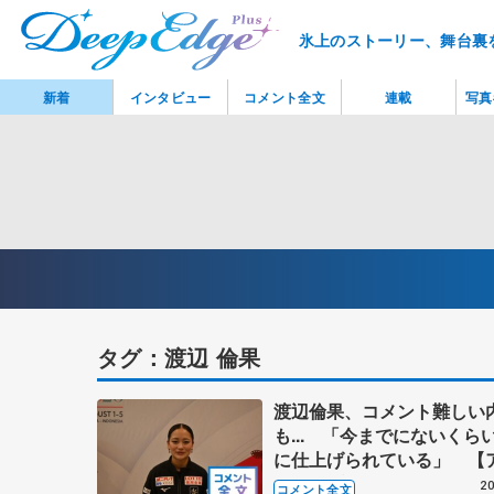
氷上のストーリー、舞台裏
新着
インタビュー
コメント全文
連載
写真
タグ：渡辺 倫果
渡辺倫果、コメント難しい
も... 「今までにないくら
に仕上げられている」 【
ンオープントロフィー女子
20
コメント全文