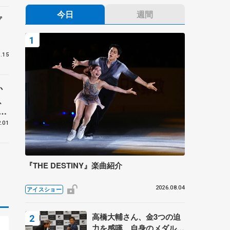
今日
週間
プ
.15
か
、
会
.01
『THE DESTINY』楽曲紹介
2026.08.04
アイスショー
高橋大輔さん、金3つの迫
力を感嘆 自身のメダルは