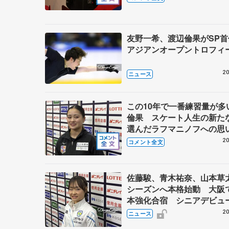
ー】
友野一希、渡辺倫果がSP
アジアンオープントロフィ
20
ニュース
この10年で一番練習量が多
倫果 スケート人生の新た
選んだラフマニノフへの
【全日本シニア強化合宿】
20
コメント全文
佐藤駿、青木祐奈、山本草
シーズンへ本格始動 大阪
本強化合宿 シニアデビュ
田麻央らも
20
ニュース