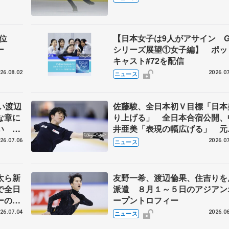
首位
【日本女子は9人がアサイン G
ー
シリーズ展望①女子編】 ポッ
キャスト#72を配信
26.08.02
2026.07
ニュース
い渡辺
佐藤駿、全日本初Ｖ目標「日本
な章に
り上げる」 全日本合宿公開、
思い
井亜美「表現の幅広げる」 元
界王者のフェルナンデスさんが
26.07.06
2026.07
ニュース
師
太ら新
友野一希、渡辺倫果、住吉りを
で全日
派遣 ８月１～５日のアジアン
ーの島
ープントロフィー
26.07.04
2026.06
ニュース