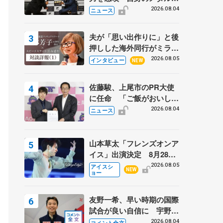
「どちらに？」 〝リス兄
2026.08.04
ニュース
弟〟オリンピック3連覇の
野村忠宏さんと対談
夫が「思い出作りに」と後
押しした海外同行がミラノ
まで… 繁華街のリンクで
2026.08.05
インタビュー
NEW
は不良のお兄さんも味方
に 小林芳子さんが振り返
佐藤駿、上尾市のPR大使
るスケート人生
に任命 「ご飯がおいし
く、住みやすいのが魅力」
2026.08.04
ニュース
山本草太「フレンズオンア
イス」出演決定 8月28日
（金）2公演のみ 荒川静
2026.08.05
アイスシ
NEW
ョー
香さんプロデュース、20
周年のアイスショー
友野一希、早い時期の国際
試合が良い自信に 宇野昌
磨の現役復帰に思っている
2026.08.04
コメント全文