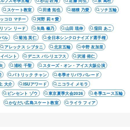
アルプス冬季五輪
杉山 匠海
近藤 尚生
泉 篤杜
スケート教室
田邊 拓也
穂積 乃愛
ソチ五輪
ッコロ マチー
河野 莉々愛
リソン リード
矢島 榛乃
山田 琉伸
窪田 あこ
バル
菊池 英仁
全日本シンクロナイズド選手権
アレックス シブタニ
北京五輪
中野 友加里
・イベント
デニス バシリエフス
沢浦 侑仁
矢
浦松 千聖
スターズ・オン・アイス大阪公演
栄
パトリック チャン
冬季オリパラパレード
上 大介
ISUアワード
ニコライ メモラ
ビンセント ゾウ
東京夏季大会2026
冬季ユース五輪
かなだい広島スケート教室
ライラ フィア