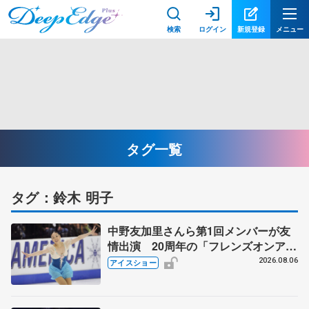
検索
ログイン
新規登録
メニュー
タグ一覧
タグ：鈴木 明子
中野友加里さんら第1回メンバーが友
情出演 20周年の「フレンズオンアイ
ス」 宮本賢二さん、有川梨絵さん、
2026.08.06
アイスショー
田村岳斗さんも