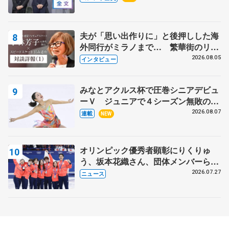
出て国際大会へ【文部科学省スポーツ
表彰式】
夫が「思い出作りに」と後押しした海
外同行がミラノまで… 繁華街のリン
クでは不良のお兄さんも味方に 小林
2026.08.05
インタビュー
芳子さんが振り返るスケート人生
みなとアクルス杯で圧巻シニアデビュ
ーＶ ジュニアで４シーズン無敗の島
田麻央
2026.08.07
連載
NEW
オリンピック優秀者顕彰にりくりゅ
う、坂本花織さん、団体メンバーら
8月7日に文科省が表彰式、ブルーノ・
2026.07.27
ニュース
マルコット、中野園子らコーチも