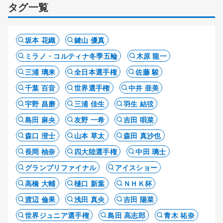
タグ一覧
坂本 花織
鍵山 優真
ミラノ・コルティナ冬季五輪
木原 龍一
三浦 璃来
全日本選手権
佐藤 駿
千葉 百音
世界選手権
中井 亜美
宇野 昌磨
三浦 佳生
羽生 結弦
島田 麻央
友野 一希
吉田 唄菜
森口 澄士
山本 草太
森田 真沙也
長岡 柚奈
四大陸選手権
中田 璃士
グランプリファイナル
アイスショー
高橋 大輔
樋口 新葉
ＮＨＫ杯
渡辺 倫果
浅田 真央
吉田 陽菜
世界ジュニア選手権
島田 高志郎
青木 祐奈