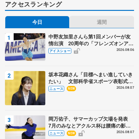
アクセスランキング
今日
週間
中野友加里さんら第1回メンバーが友
情出演 20周年の「フレンズオンアイ
ス」 宮本賢二さん、有川梨絵さん、
2026.08.06
アイスショー
田村岳斗さんも
坂本花織さん「目標へまい進していき
たい」 文部科学省スポーツ表彰式で
代表謝辞
2026.08.07
ニュース
NEW
岡万佑子、サマーカップ欠場を発表
7月のみなとアクルス杯は腰痛の影響
で
2026.08.07
ニュース
NEW