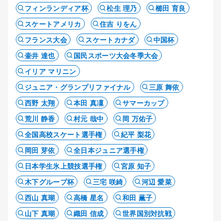
フィンランディア杯
松生 理乃
櫛田 育良
スケートアメリカ
住吉 りをん
フランス大会
スケートカナダ
中国杯
壷井 達也
国民スポーツ大会冬季大会
イリア マリニン
ジュニア・グランプリファイナル
三原 舞依
西野 太翔
本田 真凜
サマーカップ
荒川 静香
村元 哉中
岡 万佑子
全国高校スケート選手権
紀平 梨花
岡田 芽依
全日本ジュニア選手権
日本学生氷上競技選手権
宮原 知子
木下グループ杯
三宅 咲綺
河辺 愛菜
西山 真瑚
高橋 星名
和田 薫子
山下 真瑚
織田 信成
世界国別対抗戦