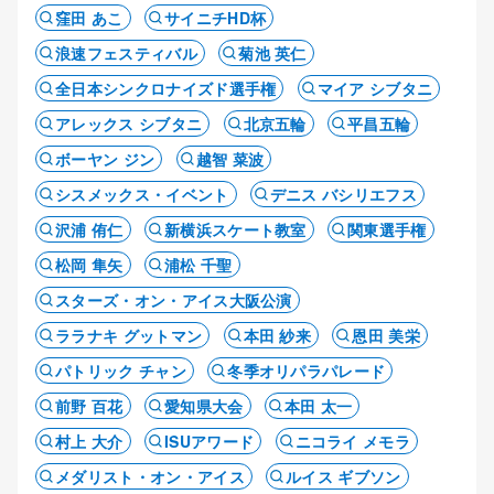
窪田 あこ
サイニチHD杯
浪速フェスティバル
菊池 英仁
全日本シンクロナイズド選手権
マイア シブタニ
アレックス シブタニ
北京五輪
平昌五輪
ボーヤン ジン
越智 菜波
シスメックス・イベント
デニス バシリエフス
沢浦 侑仁
新横浜スケート教室
関東選手権
松岡 隼矢
浦松 千聖
スターズ・オン・アイス大阪公演
ララナキ グットマン
本田 紗来
恩田 美栄
パトリック チャン
冬季オリパラパレード
前野 百花
愛知県大会
本田 太一
村上 大介
ISUアワード
ニコライ メモラ
メダリスト・オン・アイス
ルイス ギブソン