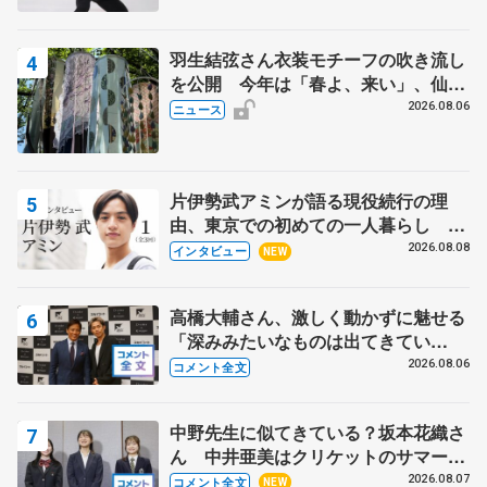
羽生結弦さん衣装モチーフの吹き流し
を公開 今年は「春よ、来い」、仙台
の瑞鳳殿
2026.08.06
ニュース
片伊勢武アミンが語る現役続行の理
由、東京での初めての一人暮らし 注
目スケーターの「今」に迫る
2026.08.08
インタビュー
NEW
高橋大輔さん、激しく動かずに魅せる
「深みみたいなものは出てきてい
る？」 〝兄さん〟と慕うレジェンド
2026.08.06
コメント全文
野村忠宏さんと和気あいあい
中野先生に似てきている？坂本花織さ
ん 中井亜美はクリケットのサマーキ
ャンプに 島田麻央はたくさん試合に
2026.08.07
コメント全文
NEW