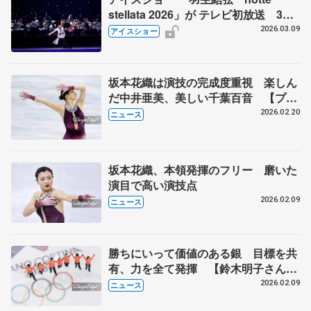
stellata 2026」が テレビ初放送 3月
24日（火）よる10時放送
2026.03.09
アイスショー
坂本花織は演技の完成度重視 楽しん
だ中井亜美、美しい千葉百音 【プロ
の視点 鈴木明子】
2026.02.20
ニュース
坂本花織、本領発揮のフリー 磨いた
演目で高い演技点
2026.02.09
ニュース
勝ちにいって価値のある銀 目標を共
有、力を全て発揮 【鈴木明子さんの
視点】
2026.02.09
ニュース