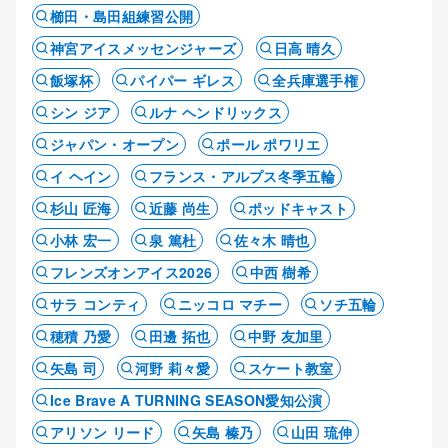
櫛田・島田組練習公開
神宮アイスメッセンジャーズ
日高 晴久
飯塚杯
パイパー ギレス
全兵庫選手権
シン ジア
ルナ ヘンドリックス
ジャパン・オープン
ポール ポワリエ
イ ヘイン
フランス・アルプス冬季五輪
杉山 匠海
近藤 尚生
ポッドキャスト
小林 宏一
泉 篤杜
佐々木 晴也
フレンズオンアイス2026
中西 樹希
サラ コンティ
ニッコロ マチー
ソチ五輪
穂積 乃愛
田邊 拓也
中野 友加里
矢島 司
河野 莉々愛
スケート教室
Ice Brave A TURNING SEASON愛知公演
アリソン リード
矢島 榛乃
山田 琉伸