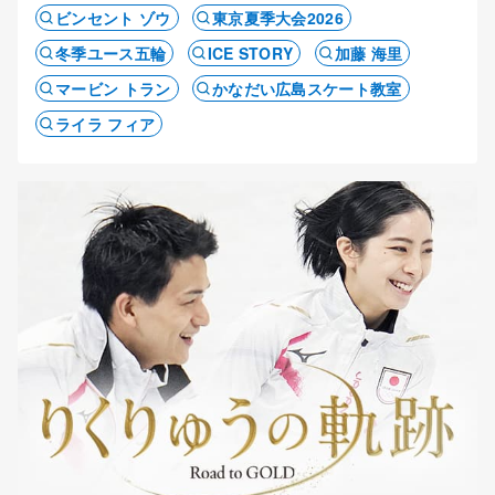
ビンセント ゾウ
東京夏季大会2026
冬季ユース五輪
ICE STORY
加藤 海里
マービン トラン
かなだい広島スケート教室
ライラ フィア