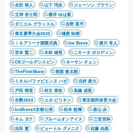
永田 裕人
山下 珂歩
ジェーソン ブラウン
立神 杏士郎
横井 ゆは菜
ダニエル グラッスル
吉野 晃平
東京夏季大会2025
樋渡 知樹
ＩＧアリーナ開業式典
Ice Brave
唐川 常人
宮本 賢二
木科 雄登
ニキータ ボロディン
CSゴールデンスピン
ネーサン チェン
TheFirstSkate
朝賀 俊太朗
ミネルバファビエンヌ ハゼ
北村 凌大
戸田 晴登
村主 章枝
高橋 成美
氷艶2025
ユホ ピリネン
東京都民体育大会
IceBrave2京都公演
松本 悠輝
柴山 歩
キム ヨナ
ブルームオンアイス
三笠宮杯
吉田 菫
ピョートル グメニク
佐藤 由基