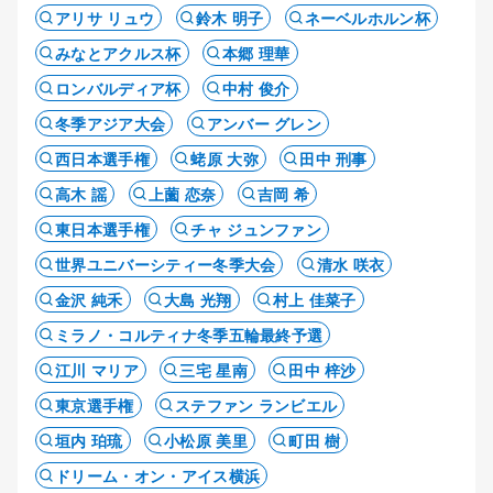
アリサ リュウ
鈴木 明子
ネーベルホルン杯
みなとアクルス杯
本郷 理華
ロンバルディア杯
中村 俊介
冬季アジア大会
アンバー グレン
西日本選手権
蛯原 大弥
田中 刑事
高木 謡
上薗 恋奈
吉岡 希
東日本選手権
チャ ジュンファン
世界ユニバーシティー冬季大会
清水 咲衣
金沢 純禾
大島 光翔
村上 佳菜子
ミラノ・コルティナ冬季五輪最終予選
江川 マリア
三宅 星南
田中 梓沙
東京選手権
ステファン ランビエル
垣内 珀琉
小松原 美里
町田 樹
ドリーム・オン・アイス横浜