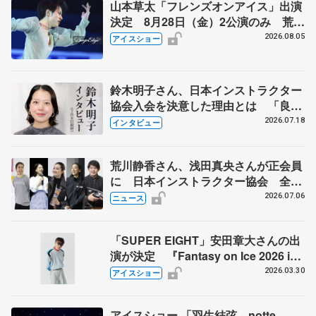
山本草太「フレンズオンアイス」出演
決定 8月28日（金）2公演のみ 荒川
静香さんプロデュース、20周年のアイ
2026.08.05
アイスショー
スショー
鈴木明子さん、日本インストラクター
協会入会を決意した理由とは 「良き
仲間」への思いも語る
2026.07.18
インタビュー
荒川静香さん、浅田真央さんが正会員
に 日本インストラクター協会 全日
本フィギュアなどでのコーチ資格へ新
2026.07.06
ニュース
たな一歩
「SUPER EIGHT」安田章大さんの出
演が決定 『Fantasy on Ice 2026 in
MAKUHARI』
2026.03.30
アイスショー
アイスショー 「羽生結弦 notte