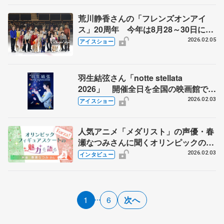
荒川静香さんの「フレンズオンアイ
ス」20周年 今年は8月28～30日に開
催決定
2026.02.05
アイスショー
羽生結弦さん「notte stellata
2026」 開催全日を全国の映画館でラ
イブビューイング
2026.02.03
アイスショー
人気アニメ「メダリスト」の声優・春
瀬なつみさんに聞くオリンピックの楽
しみ方 小さな差が勝負を分けるスポ
2026.02.03
インタビュー
ーツ 【上】
1
6
次へ