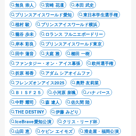
無良 崇人
宮崎 花凜
本田 武史
プリンスアイスワールド愛知
東日本学生選手権
植村 駿
プリンスアイスワールド横浜
籠谷 歩未
ロランス フルニエボードリー
岸本 彩良
プリンスアイスワールド東京
田中 蓮音
大庭 雅
櫛田 一樹
ファンタジー・オン・アイス幕張
欧州選手権
折原 裕香
アダム シアオイムファ
フレンズオンアイス2025
奥野 友莉菜
ＢＩＳＦ２５
小河原 泉颯
ハナ バース
中野 耀司
森 遼人
佐久間 陸
THE DESTINY
伊藤 みどり
IceBrave愛知公演
クリス・リード杯
山田 恵
ケビン エイモズ
滑走屋・福岡公演