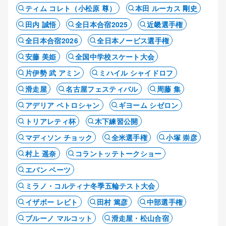
ティム コレト（小松原 尊）
本田 ルーカス 剛史
田内 誠悟
全日本合宿2025
近畿選手権
全日本合宿2026
全日本ノービス選手権
安藤 美姫
全国中学校スケート大会
片伊勢 武 アミン
ミハイル シャイドロフ
滑走屋
名古屋フェスティバル
周藤 集
アデリア ペトロシャン
ギヨーム シゼロン
トリアレティ杯
木下練習公開
マディソン チョック
全米選手権
小塚 崇彦
村上 遥奈
コラントッテトークショー
エバン ベーツ
ミラノ・コルティナ冬季五輪テスト大会
イザボー レビト
田村 篤彦
中部選手権
ブルーノ マルコット
滑走屋・松山合宿