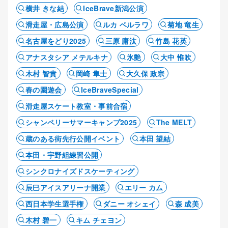
横井 きな結
IceBrave新潟公演
滑走屋・広島公演
ルカ ベルラワ
菊地 竜生
名古屋をどり2025
三原 庸汰
竹島 花英
アナスタシア メテルキナ
氷艶
大中 惟吹
木村 智貴
岡崎 隼士
大久保 政宗
春の園遊会
IceBraveSpecial
滑走屋スケート教室・事前合宿
シャンペリーサマーキャンプ2025
The MELT
蔵のある街先行公開イベント
本田 望結
本田・宇野組練習公開
シンクロナイズドスケーティング
辰巳アイスアリーナ開業
エリー カム
西日本学生選手権
ダニー オシェイ
森 成美
木村 碧一
キム チェヨン