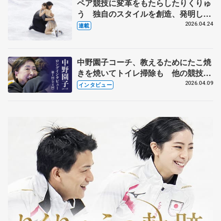
ペア競技に変革をもたらしたりくりゅ
う 独自のスタイルを創造、発明した
【引退発表後②】
2026.04.24
連載
中野園子コーチ、教えるためにたこ焼
きを焼いてトイレ掃除も 他の競技に
も通用するという坂本花織の筋肉
2026.04.09
インタビュー