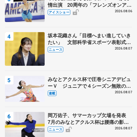
情出演 20周年の「フレンズオンアイ
ス」 宮本賢二さん、有川梨絵さん、
2026.08.06
アイスショー
田村岳斗さんも
坂本花織さん「目標へまい進していき
たい」 文部科学省スポーツ表彰式で
代表謝辞
2026.08.07
ニュース
みなとアクルス杯で圧巻シニアデビュ
ーＶ ジュニアで４シーズン無敗の島
田麻央
2026.08.07
連載
岡万佑子、サマーカップ欠場を発表
7月のみなとアクルス杯は腰痛の影響
で
2026.08.07
ニュース