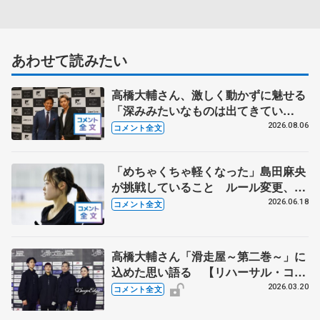
あわせて読みたい
高橋大輔さん、激しく動かずに魅せる
「深みみたいなものは出てきてい
る？」 〝兄さん〟と慕うレジェンド
2026.08.06
コメント全文
野村忠宏さんと和気あいあい
「めちゃくちゃ軽くなった」島田麻央
が挑戦していること ルール変更、長
所を伸ばし結果につなぐ 【木下グル
2026.06.18
コメント全文
ープ/アカデミー練習公開】
高橋大輔さん「滑走屋～第二巻～」に
込めた思い語る 【リハーサル・コメ
ント全文】
2026.03.20
コメント全文