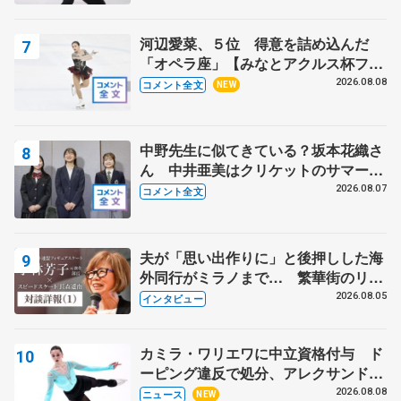
河辺愛菜、５位 得意を詰め込んだ
「オペラ座」【みなとアクルス杯フリ
ー】
2026.08.08
コメント全文
NEW
中野先生に似てきている？坂本花織さ
ん 中井亜美はクリケットのサマーキ
ャンプに 島田麻央はたくさん試合に
2026.08.07
コメント全文
出て国際大会へ【文部科学省スポーツ
表彰式】
夫が「思い出作りに」と後押しした海
外同行がミラノまで… 繁華街のリン
クでは不良のお兄さんも味方に 小林
2026.08.05
インタビュー
芳子さんが振り返るスケート人生
カミラ・ワリエワに中立資格付与 ド
ーピング違反で処分、アレクサンド
ラ・イグナトワも
2026.08.08
ニュース
NEW