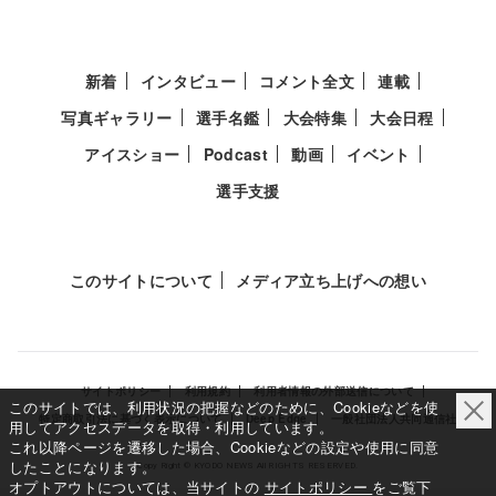
新着
インタビュー
コメント全文
連載
写真ギャラリー
選手名鑑
大会特集
大会日程
アイスショー
Podcast
動画
イベント
選手支援
このサイトについて
メディア立ち上げへの想い
サイトポリシー
利用規約
利用者情報の外部送信について
このサイトでは、利用状況の把握などのために、Cookieなどを使
特定商取引法に基づく表示について
Deep Edge
一般社団法人共同通信社
用してアクセスデータを取得・利用しています。
これ以降ページを遷移した場合、Cookieなどの設定や使用に同意
したことになります。
Copy Right © KYODO NEWS All RIGHTS RESERVED.
オプトアウトについては、当サイトの
サイトポリシー
をご覧下