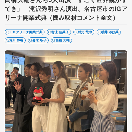
てき」 滝沢秀明さん演出、名古屋市のIGア
リーナ開業式典（囲み取材コメント全文）
ＩＧアリーナ開業式典
村上 佳菜子
村元 哉中
横井 ゆは菜
荒川 静香
鈴木 明子
高橋 大輔