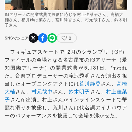
IGアリーナの開業式典で撮影に応じる村上佳菜子さん、高橋大
輔さん、横井ゆは菜さん、荒川静香さん、村元哉中さん、鈴木明
子さん
0
SNSでシェア
フィギュアスケートで12月のグランプリ（GP）
ファイナルの会場となる名古屋市のIGアリーナ（愛
知国際アリーナ）の開業式典が5月31日、行われ
た。音楽プロデューサーの滝沢秀明さんが演出を担
当したオープニングアクトには
荒川静香
さん、
高橋
大輔
さん、
村元哉中
さん、
鈴木明子
さん、
村上佳菜
子
さんが出演。村上さんがインラインスケートで華
麗な滑りを披露し、荒川さんは代名詞のイナバウア
ーのパフォーマンスを披露して会場を沸かせた。