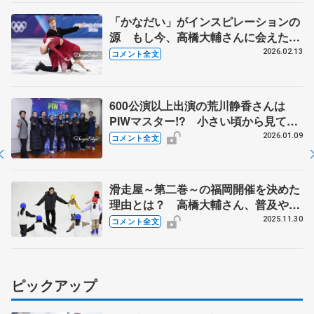
「かなだい」がインスピレーションの
源 もし今、高橋大輔さんに会えた
ら… アイスダンスに転向のマヨロフ
2026.02.13
コメント全文
【ミラノ五輪アイスダンス・フリー
後】
600公演以上出演の荒川静香さんは
PIWマスター!? 小さい頃から見てき
た渡辺倫果「感慨深い」【PIW東京公
2026.01.09
コメント全文
演後囲み取材】
滑走屋～第二巻～の福岡開催を決めた
理由とは？ 高橋大輔さん、普及やシ
ョー演出、箱推し促進への思い語る
2025.11.30
コメント全文
村元哉中さんとスケート教室
ピックアップ