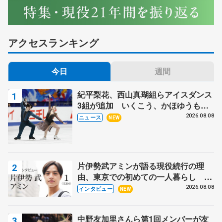
アクセスランキング
今日
週間
紀平梨花、西山真瑚組らアイスダンス
3組が追加 いくこう、かほゆうも、
木下グループ杯
2026.08.08
ニュース
NEW
片伊勢武アミンが語る現役続行の理
由、東京での初めての一人暮らし 注
目スケーターの「今」に迫る
2026.08.08
インタビュー
NEW
中野友加里さんら第1回メンバーが友