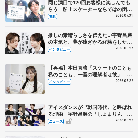
同じ演目で120回お客様に楽しんでも
らう 船上スケーターならではの困難
とは 影響あったPIW前キャプテン松
2026.07.31
連載
永さんの存在
推しの素晴らしさを伝えたい宇野昌磨
の本気と、夢が遠ざかる経験をした本
田真凜の覚悟
2026.05.27
インタビュー
【再掲】本田真凜「スケートのことも
私のことも、一番の理解者は彼」 引
退時の単独インタビューで語った競技
2026.05.22
インタビュー
人生や家族、恋人、これからの夢…
アイスダンスが〝戦国時代〟と呼ばれ
る理由 宇野昌磨の「しょまりん」ら
実力者が相次いで参戦 国内の競争激
2026.05.22
ニュース
化