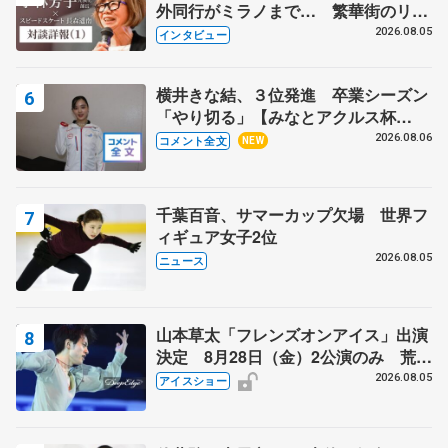
外同行がミラノまで… 繁華街のリン
クでは不良のお兄さんも味方に 小林
2026.08.05
インタビュー
芳子さんが振り返るスケート人生
横井きな結、３位発進 卒業シーズン
「やり切る」【みなとアクルス杯
SP】
2026.08.06
コメント全文
NEW
千葉百音、サマーカップ欠場 世界フ
ィギュア女子2位
2026.08.05
ニュース
山本草太「フレンズオンアイス」出演
決定 8月28日（金）2公演のみ 荒川
静香さんプロデュース、20周年のアイ
2026.08.05
アイスショー
スショー