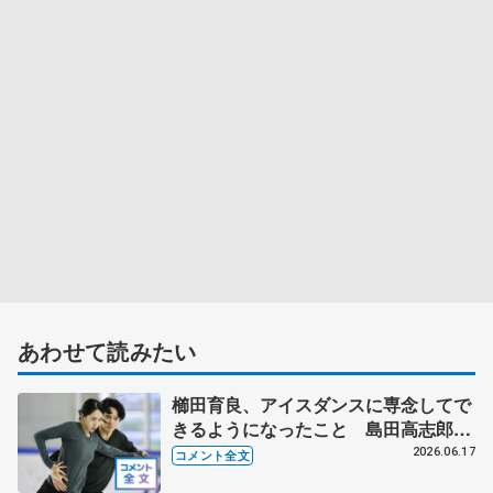
あわせて読みたい
櫛田育良、アイスダンスに専念してで
きるようになったこと 島田高志郎、
呼吸を合わせて前へ 【木下グループ/
2026.06.17
コメント全文
アカデミー練習公開】