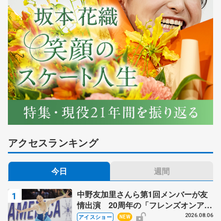
アクセスランキング
今日
週間
中野友加里さんら第1回メンバーが友
情出演 20周年の「フレンズオンアイ
ス」 宮本賢二さん、有川梨絵さん、
2026.08.06
アイスショー
NEW