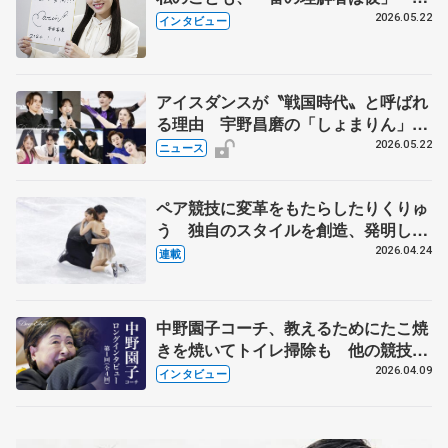
退時の単独インタビューで語った競技
2026.05.22
インタビュー
人生や家族、恋人、これからの夢…
アイスダンスが〝戦国時代〟と呼ばれ
る理由 宇野昌磨の「しょまりん」ら
実力者が相次いで参戦 国内の競争激
2026.05.22
ニュース
化
ペア競技に変革をもたらしたりくりゅ
う 独自のスタイルを創造、発明した
【引退発表後②】
2026.04.24
連載
中野園子コーチ、教えるためにたこ焼
きを焼いてトイレ掃除も 他の競技に
も通用するという坂本花織の筋肉
2026.04.09
インタビュー