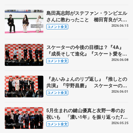
島田高志郎がステファン・ランビエル
さんに教わったこと 櫛田育良がスケ
ートを離れようと思った時 【イヨテ
2026.06.15
コメント全文
ツスポーツセンター閉館トーク】
スケーターの今後の目標は？『4A』
『成長そして進化』『スケート愛を深
める』 真剣勝負のゲームコーナーも
2026.06.08
コメント全文
【コラントッテ・トークイベント④】
『あいみょんのリプ返し』『推しとの
共演』『宇野昌磨』 スケーターの三
大ニュースは？【コラントッテ・トー
2026.06.01
コメント全文
クイベント③】
5月生まれの鍵山優真と友野一希のお
祝いも 「濃い1年」を振り返った7人
【コラントッテ・トークイベント②】
2026.05.25
コメント全文