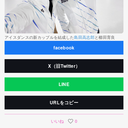
アイスダンスの新カップルを結成した
島田高志郎
と櫛田育良
facebook
X（旧Twitter）
LINE
URLをコピー
いいね
0