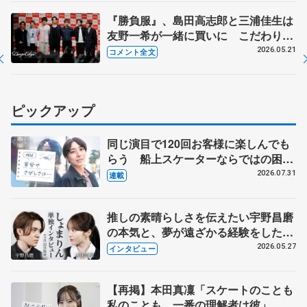
『勝負服』、島田高志郎と三浦佳生は
友野一希が一緒に買いに こだわりが
ないのは…【コラントッテ・トークイ
2026.05.21
コメント全文
ベント①】
ピックアップ
同じ演目で120回お客様に楽しんでも
らう 船上スケーターならではの困難
とは 影響あったPIW前キャプテン松
2026.07.31
連載
永さんの存在
推しの素晴らしさを伝えたい宇野昌磨
の本気と、夢が遠ざかる経験をした本
田真凜の覚悟
2026.05.27
インタビュー
【再掲】本田真凜「スケートのことも
私のことも、一番の理解者は彼」 引