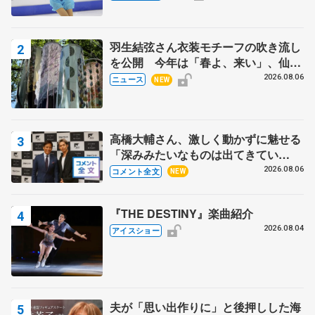
田村岳斗さんも
羽生結弦さん衣装モチーフの吹き流し
を公開 今年は「春よ、来い」、仙台
の瑞鳳殿
2026.08.06
ニュース
NEW
高橋大輔さん、激しく動かずに魅せる
「深みみたいなものは出てきてい
る？」 〝兄さん〟と慕うレジェンド
2026.08.06
コメント全文
NEW
野村忠宏さんと和気あいあい
『THE DESTINY』楽曲紹介
2026.08.04
アイスショー
夫が「思い出作りに」と後押しした海