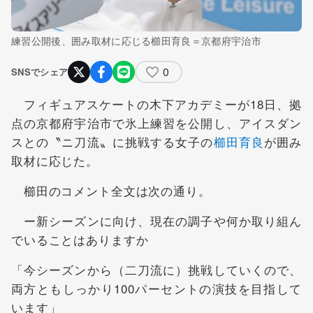
練習公開後、囲み取材に応じる櫛田育良＝京都府宇治市
0
SNSでシェア
フィギュアスケートの木下アカデミーが18日、拠
点の京都府宇治市で氷上練習を公開し、アイスダン
スとの〝ニ刀流〟に挑戦する女子の
櫛田育良
が囲み
取材に応じた。
櫛田のコメント全文は次の通り。
ー新シーズンに向け、現在の調子や何か取り組ん
でいることはありますか
「今シーズンから（二刀流に）挑戦していくので、
両方ともしっかり100パーセントの演技を目指して
います」