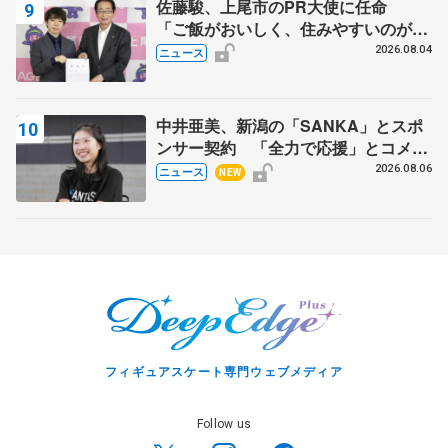
佐藤駿、上尾市のPR大使に任命
「ご飯がおいしく、住みやすいのが魅
力」
2026.08.04
ニュース
中井亜美、新潟の「SANKA」とスポ
ンサー契約 「全力で応援」とコメン
ト
2026.08.06
ニュース
NEW
フィギュアスケート専門ウェブメディア
Follow us