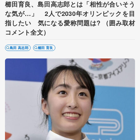
櫛田育良、島田高志郎とは「相性が合いそう
な気が…」 2人で2030年オリンピックを目
指したい 気になる愛称問題は? （囲み取材
コメント全文）
島田 高志郎
櫛田 育良