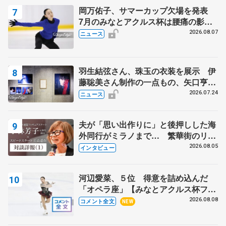
岡万佑子、サマーカップ欠場を発表
7月のみなとアクルス杯は腰痛の影響
で
2026.08.07
ニュース
羽生結弦さん、珠玉の衣装を展示 伊
藤聡美さん制作の一点もの、矢口亨さ
んが撮影
2026.07.24
ニュース
夫が「思い出作りに」と後押しした海
外同行がミラノまで… 繁華街のリン
クでは不良のお兄さんも味方に 小林
2026.08.05
インタビュー
芳子さんが振り返るスケート人生
河辺愛菜、５位 得意を詰め込んだ
「オペラ座」【みなとアクルス杯フリ
ー】
2026.08.08
コメント全文
NEW