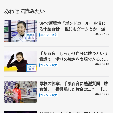
あわせて読みたい
SPで新境地「ボンドガール」を演じ
る千葉百音 「他にもダークとか、強い
女系の候補の曲は結構あったんですけ
2026.07.05
コメント全文
ど…」【全日本シニア強化合宿】
千葉百音、しっかり自分に勝つという
意識で 滑りの強さを表現できるよう
に筋力アップ【木下グループ/アカデミ
2026.06.18
コメント全文
ー練習公開】
母校の後輩、千葉百音に熱烈質問 勝
負飯、一番緊張した舞台は...？ 【東
北高校訪問】
2026.05.25
コメント全文