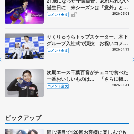
21歳になった千葉百音、忘れられない
誕生日に 来シーズンは「意外」と言
われたい 【ブルームオンアイス】
2026.05.01
コメント全文
りくりゅうらトップスケーター、木下
グループ入社式で演技 お祝いコメン
ト、呪文のように練習したが...【入社
2026.04.13
コメント全文
式後】
次期エース千葉百音がチェコで食べた
一番おいしいものは… 「さらに幅を
広げていけるように頑張りたい」【世
2026.03.31
コメント全文
界フィギュア帰国時】
ピックアップ
同じ演目で120回お客様に楽しんでも