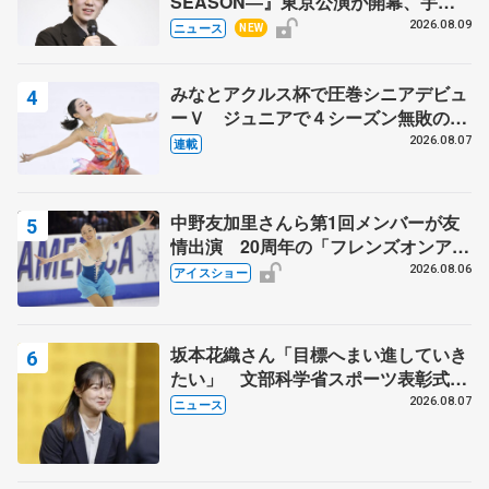
SEASON―』東京公演が開幕、宇野
昌磨の『Ice Brave』にかける思いを
2026.08.09
ニュース
NEW
知る記事 5選
みなとアクルス杯で圧巻シニアデビュ
ーＶ ジュニアで４シーズン無敗の島
田麻央
2026.08.07
連載
中野友加里さんら第1回メンバーが友
情出演 20周年の「フレンズオンアイ
ス」 宮本賢二さん、有川梨絵さん、
2026.08.06
アイスショー
田村岳斗さんも
坂本花織さん「目標へまい進していき
たい」 文部科学省スポーツ表彰式で
代表謝辞
2026.08.07
ニュース