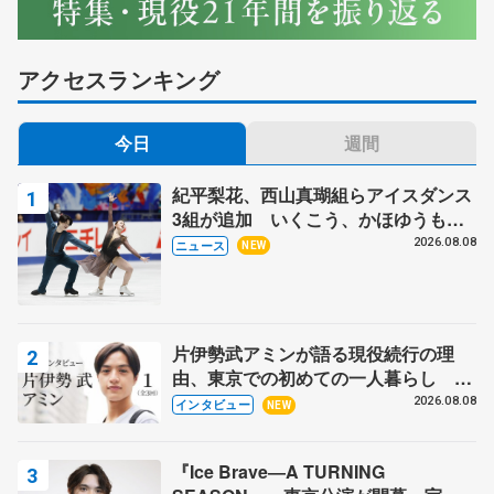
アクセスランキング
今日
週間
紀平梨花、西山真瑚組らアイスダンス
3組が追加 いくこう、かほゆうも、
木下グループ杯
2026.08.08
ニュース
NEW
片伊勢武アミンが語る現役続行の理
由、東京での初めての一人暮らし 注
目スケーターの「今」に迫る
2026.08.08
インタビュー
NEW
『Ice Brave―A TURNING