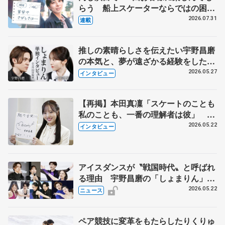
らう 船上スケーターならではの困難
とは 影響あったPIW前キャプテン松
2026.07.31
連載
永さんの存在
推しの素晴らしさを伝えたい宇野昌磨
の本気と、夢が遠ざかる経験をした本
田真凜の覚悟
2026.05.27
インタビュー
【再掲】本田真凜「スケートのことも
私のことも、一番の理解者は彼」 引
退時の単独インタビューで語った競技
2026.05.22
インタビュー
人生や家族、恋人、これからの夢…
アイスダンスが〝戦国時代〟と呼ばれ
る理由 宇野昌磨の「しょまりん」ら
実力者が相次いで参戦 国内の競争激
2026.05.22
ニュース
化
ペア競技に変革をもたらしたりくりゅ