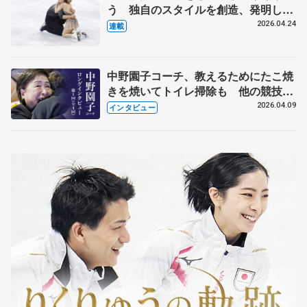
う 独自のスタイルを創造、発明した
【引退発表後②】
2026.04.24
連載
中野園子コーチ、教えるためにたこ焼
きを焼いてトイレ掃除も 他の競技に
も通用するという坂本花織の筋肉
2026.04.09
インタビュー