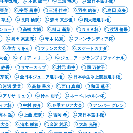
ナ冬季五輪
木原 龍一
三浦 璃来
全日本選手権
 亜美
宇野 昌磨
三浦 佳生
羽生 結弦
島田 麻央
 草太
長岡 柚奈
森田 真沙也
四大陸選手権
ショー
高橋 大輔
樋口 新葉
ＮＨＫ杯
渡辺 倫果
権
島田 高志郎
青木 祐奈
フィンランディア杯
住吉 りをん
フランス大会
スケートカナダ
大会
イリア マリニン
ジュニア・グランプリファイナル
 静香
サマーカップ
村元 哉中
岡 万佑子
 芽依
全日本ジュニア選手権
日本学生氷上競技選手権
河辺 愛菜
高橋 星名
西山 真瑚
和田 薫子
アリサ リュウ
鈴木 明子
ネーベルホルン杯
ィア杯
中村 俊介
冬季アジア大会
アンバー グレン
高木 謡
上薗 恋奈
吉岡 希
東日本選手権
季大会
清水 咲衣
金沢 純禾
大島 光翔