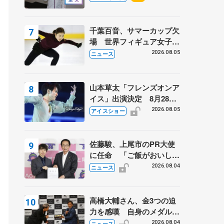
千葉百音、サマーカップ欠
場 世界フィギュア女子2
位
2026.08.05
ニュース
山本草太「フレンズオンア
イス」出演決定 8月28日
（金）2公演のみ 荒川静
2026.08.05
アイスショー
香さんプロデュース、20
周年のアイスショー
佐藤駿、上尾市のPR大使
に任命 「ご飯がおいし
く、住みやすいのが魅力」
2026.08.04
ニュース
高橋大輔さん、金3つの迫
力を感嘆 自身のメダルは
「どちらに？」 〝リス兄
2026.08.04
ニュース