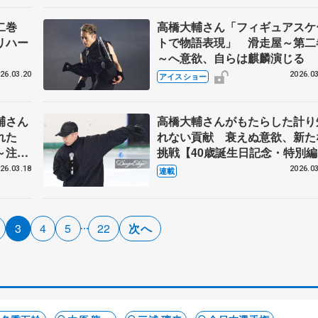
二巻
高橋大輔さん「フィギュアスケ
リハー
トで物語表現」 滑走屋～第二
～へ意欲、自らは麒麟演じる
26.03.20
2026.03
アイスショー
輔さん
高橋大輔さんがもたらした計り
れた
れない貢献 衰えぬ意欲、新た
～注目
挑戦【40歳誕生日記念・特別編
26.03.18
2026.03
連載
3
4
5
22
次へ