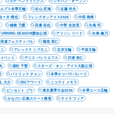
ア
ルナ ヘンドリックス
ジャパン・オープン
アルプス冬季五輪
杉山 匠海
近藤 尚生
佐々木 晴也
フレンズオンアイス2026
中西 樹希
輪
穂積 乃愛
田邊 拓也
中野 友加里
矢島 司
 A TURNING SEASON愛知公演
アリソン リード
矢島 榛乃
浪速フェスティバル
菊池 英仁
タニ
アレックス シブタニ
北京五輪
平昌五輪
・イベント
デニス バシリエフス
沢浦 侑仁
矢
浦松 千聖
スターズ・オン・アイス大阪公演
栄
パトリック チャン
冬季オリパラパレード
上 大介
ISUアワード
ニコライ メモラ
ビンセント ゾウ
東京夏季大会2026
冬季ユース五輪
かなだい広島スケート教室
ライラ フィア