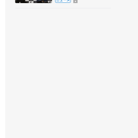
弟〟オリンピック3連覇の
野村忠宏さんと対談