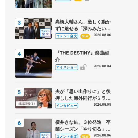
鳳殿
高橋大輔さん、激しく動か
ずに魅せる「深みみたいな
ものは出てきている？」
2026.08.06
コメント全文
NEW
〝兄さん〟と慕うレジェン
ド野村忠宏さんと和気あい
『THE DESTINY』楽曲紹
あい
介
2026.08.04
アイスショー
夫が「思い出作りに」と後
押しした海外同行がミラノ
まで… 繁華街のリンクで
2026.08.05
インタビュー
は不良のお兄さんも味方
に 小林芳子さんが振り返
横井きな結、３位発進 卒
るスケート人生
業シーズン「やり切る」
【みなとアクルス杯SP】
2026.08.06
コメント全文
NEW