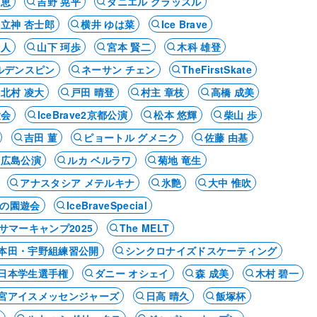
 恵
吉野 晃平
ダニエル グラッスル
立神 杏士郎
横井 ゆは菜
Ice Brave
常人
山下 珂歩
宮本 賢二
木科 雄登
ルデンスピン
ネーサン チェン
TheFirstSkate
北村 凌大
戸田 晴登
村主 章枝
高橋 成美
大会
IceBrave2京都公演
松本 悠輝
柴山 歩
吉田 菫
ピョートル グメニク
佐藤 由基
・広島公演
ルカ ベルラワ
菊地 竜生
アナスタシア メテルキナ
氷艶
大中 惟吹
の園遊会
IceBraveSpecial
サマーキャンプ2025
The MELT
本田・宇野組練習公開
シンクロナイズドスケーティング
日本学生選手権
ダニー オシェイ
森 成美
木村 碧一
宮アイスメッセンジャーズ
日高 晴久
飯塚杯