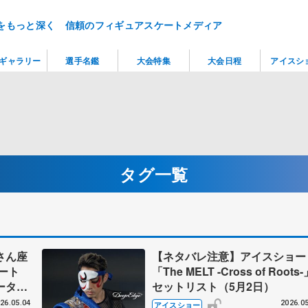
をもっと深く 信頼のフィギュアスケートメディア
ギャラリー
選手名鑑
大会特集
大会日程
アイスシ
タグ一覧
さん座
【ネタバレ注意】アイスショー
リポート
「The MELT -Cross of Roots-
ーター
セットリスト（5月2日）
と
26.05.04
2026.05
アイスショー