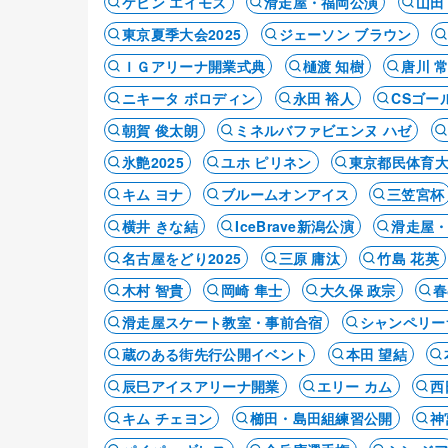
ケビン エイモズ
滑走屋・福岡公演
山田
東京夏季大会2025
ジェーソン ブラウン
ＩＧアリーナ開業式典
樋渡 知樹
唐川 
ニキータ ボロディン
永田 裕人
CSゴー
朝賀 俊太朗
ミネルバファビエンヌ ハゼ
氷艶2025
ユホ ピリネン
東京都民体育
キム ヨナ
ブルームオンアイス
三笠宮杯
横井 きな結
IceBrave新潟公演
滑走屋
名古屋をどり2025
三原 庸汰
竹島 花英
木村 智貴
岡崎 隼士
大久保 政宗
春
滑走屋スケート教室・事前合宿
シャンペリー
蔵のある街先行公開イベント
本田 望結
辰巳アイスアリーナ開業
エリー カム
西
キム チェヨン
櫛田・島田組練習公開
神