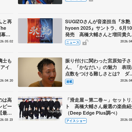
んと再
SUGIZOさんが音楽担当『氷艶
he
hyoen 2025』サントラ、6月1
-」開幕
発売 ​高橋大輔さんと増田貴久
も
んの歌唱楽曲も収録
26.05.02
2026.04
ニュース
璃士も
振り付けに関わった宮原知子さ
スアイ
ん、「かなだい」の魅力 表現
点数をつける難しさとは? ダ
サーで振付家の小㞍健太さんの
26.04.20
2026.04
連載
案 【下】
のは高
「滑走屋～第二巻～」セットリ
ンピー
ト 高橋大輔さん厳選の楽曲紹
【最終
（Deep Edge Plus調べ）
】
26.03.23
2026.03
アイスショー