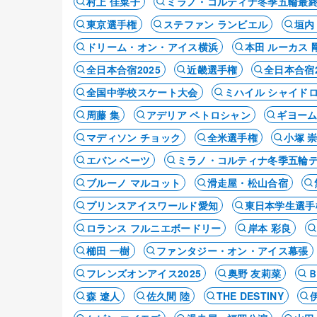
村上 佳菜子
ミラノ・コルティナ冬季五輪最
東京選手権
ステファン ランビエル
垣内
ドリーム・オン・アイス横浜
本田 ルーカス 
全日本合宿2025
近畿選手権
全日本合宿2
全国中学校スケート大会
ミハイル シャイド
周藤 集
アデリア ペトロシャン
ギヨーム
マディソン チョック
全米選手権
小塚 
エバン ベーツ
ミラノ・コルティナ冬季五輪
ブルーノ マルコット
滑走屋・松山合宿
プリンスアイスワールド愛知
東日本学生選手
ロランス フルニエボードリー
岸本 彩良
櫛田 一樹
ファンタジー・オン・アイス幕張
フレンズオンアイス2025
奥野 友莉菜
森 遼人
佐久間 陸
THE DESTINY