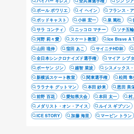
パイパー ギレス
全兵庫選手権
シン ジ
ポール ポワリエ
イ ヘイン
フランス・
ポッドキャスト
小林 宏一
泉 篤杜
サラ コンティ
ニッコロ マチー
ソチ五
河野 莉々愛
スケート教室
Ice Brave
山田 琉伸
窪田 あこ
サイニチHD杯
全日本シンクロナイズド選手権
マイア シブ
ボーヤン ジン
越智 菜波
シスメックス
新横浜スケート教室
関東選手権
松岡 隼
ララナキ グットマン
本田 紗来
恩田 美
前野 百花
愛知県大会
本田 太一
村
メダリスト・オン・アイス
ルイス ギブソン
ICE STORY
加藤 海里
マービン トラン