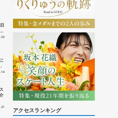
0日
さ
.22
に
ン
提
.14
ス
介
.21
アクセスランキング