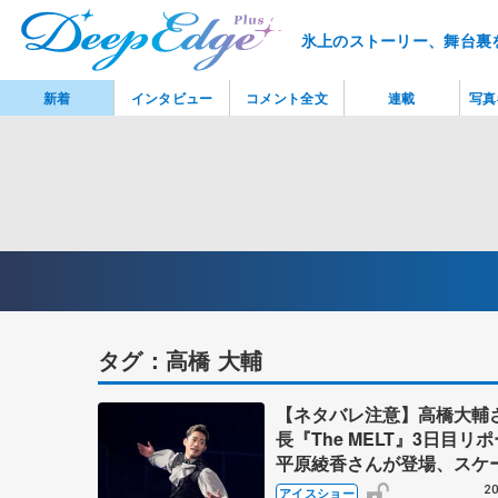
氷上のストーリー、舞台裏
新着
インタビュー
コメント全文
連載
写真
タグ：高橋 大輔
【ネタバレ注意】高橋大輔
長『The MELT』3日目
平原綾香さんが登場、スケ
とアーティストが生き生き
20
アイスショー