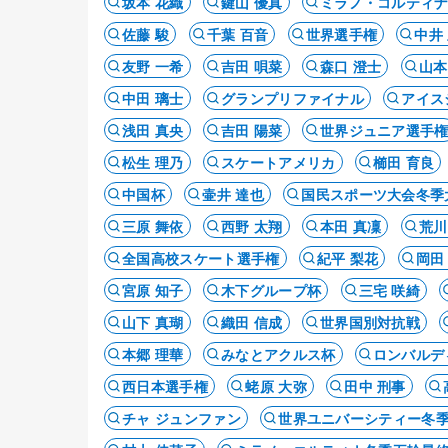
坂本 花織
鍵山 優真
ミラノ・コルティ
佐藤 駿
千葉 百音
世界選手権
中井
友野 一希
吉田 唄菜
森口 澄士
山本
中田 璃士
グランプリファイナル
アイス
浅田 真央
吉田 陽菜
世界ジュニア選手
松生 理乃
スケートアメリカ
櫛田 育良
中国杯
壷井 達也
国民スポーツ大会冬季
三原 舞依
西野 太翔
本田 真凜
荒川
全国高校スケート選手権
紀平 梨花
岡田
宮原 知子
木下グループ杯
三宅 咲綺
山下 真瑚
織田 信成
世界国別対抗戦
本郷 理華
みなとアクルス杯
ロンバルデ
西日本選手権
蛯原 大弥
田中 刑事
チャ ジュンファン
世界ユニバーシティー冬