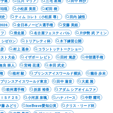
終予選
江川 マリア
三宅 星南
田中 梓沙
 珀琉
小松原 美里
町田 樹
剛史
ティム コレト（小松原 尊）
田内 誠悟
026
全日本ノービス選手権
安藤 美姫
ロフ
滑走屋
名古屋フェスティバル
片伊勢 武 アミン
 シゼロン
トリアレティ杯
木下練習公開
崇彦
村上 遥奈
コラントッテトークショー
テスト大会
イザボー レビト
田村 篤彦
中部選手権
無良 崇人
宮崎 花凜
本田 武史
権
植村 駿
プリンスアイスワールド横浜
籠谷 歩未
プリンスアイスワールド東京
田中 蓮音
大庭 雅
欧州選手権
折原 裕香
アダム シアオイムファ
ＢＩＳＦ２５
小河原 泉颯
ハナ バース
中野 耀司
伊藤 みどり
IceBrave愛知公演
クリス・リード杯