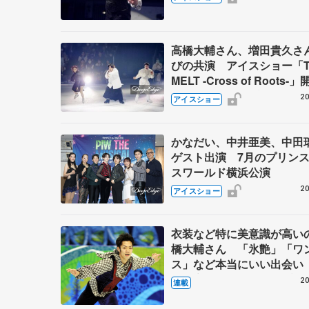
高橋大輔さん、増田貴久さ
びの共演 アイスショー「T
MELT -Cross of Roots
『氷艶』彩ったプログラム
20
アイスショー
かなだい、中井亜美、中田
ゲスト出演 7月のプリン
スワールド横浜公演
20
アイスショー
衣装など特に美意識が高い
橋大輔さん 「氷艶」「ワ
ス」など本当にいい出会い
回・宮本賢二 表現の設計図
20
連載