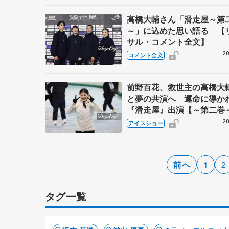
高橋大輔さん「滑走屋～第
～」に込めた思い語る 【
サル・コメント全文】
20
コメント全文
前野百花、救世主の高橋大
と夢の共演へ 運命に導か
『滑走屋』出演【～第二巻
スケーター④】
20
アイスショー
前へ
1
2
タグ一覧