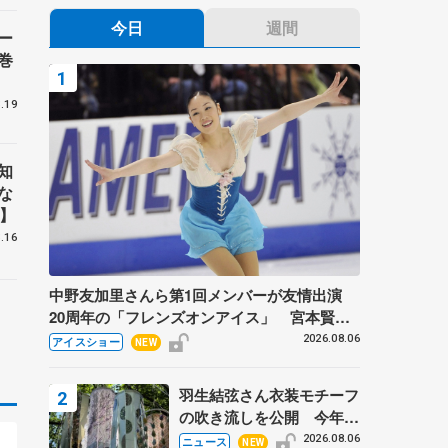
今日
週間
ー
巻
.19
知
な
】
.16
中野友加里さんら第1回メンバーが友情出演
20周年の「フレンズオンアイス」 宮本賢二
さん、有川梨絵さん、田村岳斗さんも
2026.08.06
アイスショー
NEW
羽生結弦さん衣装モチーフ
の吹き流しを公開 今年は
「春よ、来い」、仙台の瑞
2026.08.06
ニュース
NEW