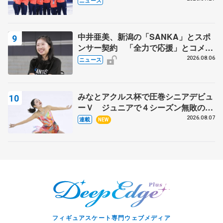
ニュース
マルコット、中野園子らコーチも
中井亜美、新潟の「SANKA」とスポ
ンサー契約 「全力で応援」とコメン
ト
2026.08.06
ニュース
みなとアクルス杯で圧巻シニアデビュ
ーＶ ジュニアで４シーズン無敗の島
田麻央
2026.08.07
連載
NEW
フィギュアスケート専門ウェブメディア