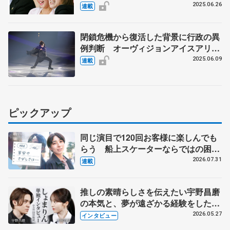
藤みどり、浅田真央、村上佳菜子、宇
2025.06.26
連載
野昌磨ら
閉鎖危機から復活した背景に行政の異
例判断 オーヴィジョンアイスアリー
ナ福岡の舞台裏【第4回】
2025.06.09
連載
ピックアップ
同じ演目で120回お客様に楽しんでも
らう 船上スケーターならではの困難
とは 影響あったPIW前キャプテン松
2026.07.31
連載
永さんの存在
推しの素晴らしさを伝えたい宇野昌磨
の本気と、夢が遠ざかる経験をした本
田真凜の覚悟
2026.05.27
インタビュー