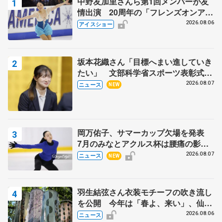
中野友加里さんら第1回メンバーが友
情出演 20周年の「フレンズオンアイ
ス」 宮本賢二さん、有川梨絵さん、
2026.08.06
アイスショー
田村岳斗さんも
坂本花織さん「目標へまい進していき
たい」 文部科学省スポーツ表彰式で
代表謝辞
2026.08.07
ニュース
NEW
岡万佑子、サマーカップ欠場を発表
7月のみなとアクルス杯は腰痛の影響
で
2026.08.07
ニュース
NEW
羽生結弦さん衣装モチーフの吹き流し
を公開 今年は「春よ、来い」、仙台
の瑞鳳殿
2026.08.06
ニュース