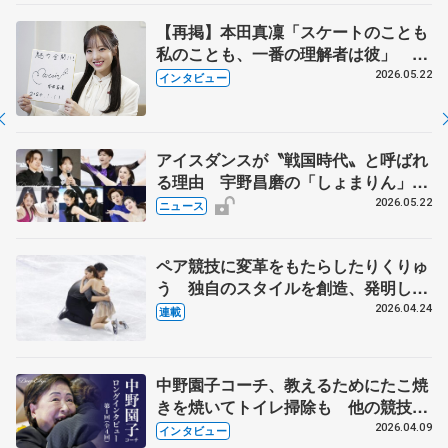
【再掲】本田真凜「スケートのことも
私のことも、一番の理解者は彼」 引
退時の単独インタビューで語った競技
2026.05.22
インタビュー
人生や家族、恋人、これからの夢…
アイスダンスが〝戦国時代〟と呼ばれ
る理由 宇野昌磨の「しょまりん」ら
実力者が相次いで参戦 国内の競争激
2026.05.22
ニュース
化
ペア競技に変革をもたらしたりくりゅ
う 独自のスタイルを創造、発明した
【引退発表後②】
2026.04.24
連載
中野園子コーチ、教えるためにたこ焼
きを焼いてトイレ掃除も 他の競技に
も通用するという坂本花織の筋肉
2026.04.09
インタビュー