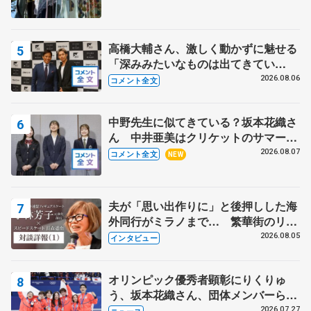
高橋大輔さん、激しく動かずに魅せる
「深みみたいなものは出てきてい
る？」 〝兄さん〟と慕うレジェンド
2026.08.06
コメント全文
野村忠宏さんと和気あいあい
中野先生に似てきている？坂本花織さ
ん 中井亜美はクリケットのサマーキ
ャンプに 島田麻央はたくさん試合に
2026.08.07
コメント全文
NEW
出て国際大会へ【文部科学省スポーツ
表彰式】
夫が「思い出作りに」と後押しした海
外同行がミラノまで… 繁華街のリン
クでは不良のお兄さんも味方に 小林
2026.08.05
インタビュー
芳子さんが振り返るスケート人生
オリンピック優秀者顕彰にりくりゅ
う、坂本花織さん、団体メンバーら
8月7日に文科省が表彰式、ブルーノ・
2026.07.27