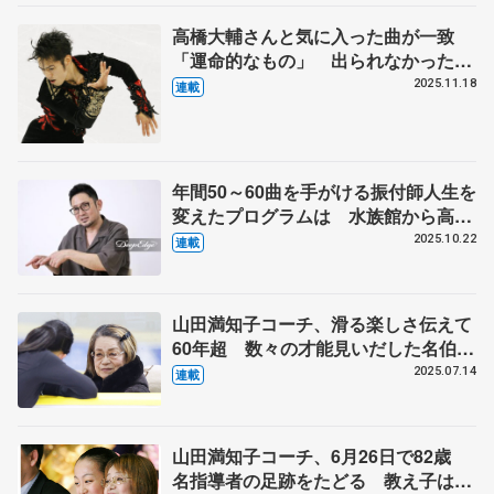
二 表現の設計図】
高橋大輔さんと気に入った曲が一致
「運命的なもの」 出られなかったオ
リンピックに連れて行ってもらった
2025.11.18
連載
鈴木明子さんのSPも振り付け「演技
中は泣いていた」 【第2回・宮本賢
二 表現の設計図】
年間50～60曲を手がける振付師人生を
変えたプログラムは 水族館から高橋
大輔さん、美術館から宇野昌磨さんの
2025.10.22
連載
演目に 【第1回・宮本賢二 表現の
設計図（下）】
山田満知子コーチ、滑る楽しさ伝えて
60年超 数々の才能見いだした名伯
楽 【ニッポン・スポーツ人の肖像】
2025.07.14
連載
山田満知子コーチ、6月26日で82歳
名指導者の足跡をたどる 教え子は伊