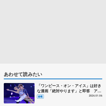
あわせて読みたい
「ワンピース・オン・アイス」は好き
な漫画「絶対やります」と即答 アイ
スショーはお客さんがメイン、純粋に
2026.01.06
連載
楽しんでもらうもの【第3回・宮本賢