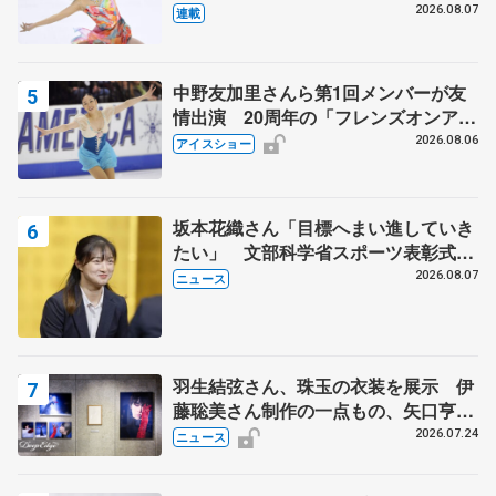
田麻央
2026.08.07
連載
中野友加里さんら第1回メンバーが友
情出演 20周年の「フレンズオンアイ
ス」 宮本賢二さん、有川梨絵さん、
2026.08.06
アイスショー
田村岳斗さんも
坂本花織さん「目標へまい進していき
たい」 文部科学省スポーツ表彰式で
代表謝辞
2026.08.07
ニュース
羽生結弦さん、珠玉の衣装を展示 伊
藤聡美さん制作の一点もの、矢口亨さ
んが撮影
2026.07.24
ニュース