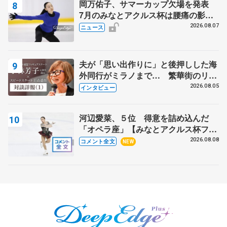
岡万佑子、サマーカップ欠場を発表
7月のみなとアクルス杯は腰痛の影響
で
2026.08.07
ニュース
夫が「思い出作りに」と後押しした海
外同行がミラノまで… 繁華街のリン
クでは不良のお兄さんも味方に 小林
2026.08.05
インタビュー
芳子さんが振り返るスケート人生
河辺愛菜、５位 得意を詰め込んだ
「オペラ座」【みなとアクルス杯フリ
ー】
2026.08.08
コメント全文
NEW