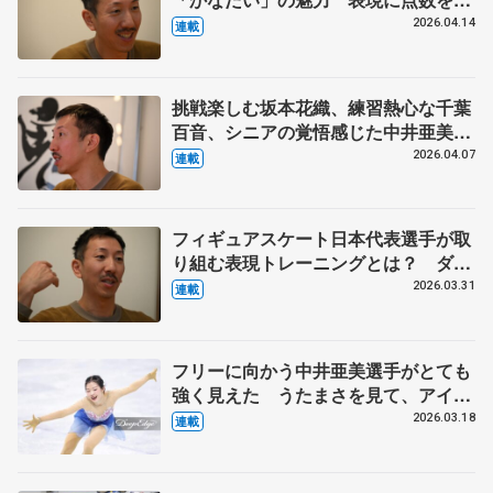
ける難しさとは? ダンサーで振付家
2026.04.14
連載
の小㞍健太さんの提案 【下】
挑戦楽しむ坂本花織、練習熱心な千葉
百音、シニアの覚悟感じた中井亜美
ダンサー、振付家の小㞍健太さんが見
2026.04.07
連載
た選手の姿 【中】
フィギュアスケート日本代表選手が取
り組む表現トレーニングとは？ ダン
サー、振付家の小㞍健太さんが伝えた
2026.03.31
連載
いこと 【上】
フリーに向かう中井亜美選手がとても
強く見えた うたまさを見て、アイス
ダンスをやる選手が出てきてほしい
2026.03.18
連載
【第5回・宮本賢二 表現の設計図】