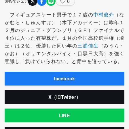
0
SNSでシェア
フィギュアスケート男子で１７歳の
中村俊介
（な
かむら・しゅんすけ）（木下アカデミー）は昨年１
２月のジュニア・グランプリ（ＧＰ）ファイナルで
４位に入った有望株だ。１月の全国高校選手権（埼
玉）は２位。優勝した同い年の
三浦佳生
（みうら・
かお）（オリエンタルバイオ・目黒日大高）を強く
意識し「負けていられない」と背中を追っている。
facebook
X（旧Twitter）
LINE