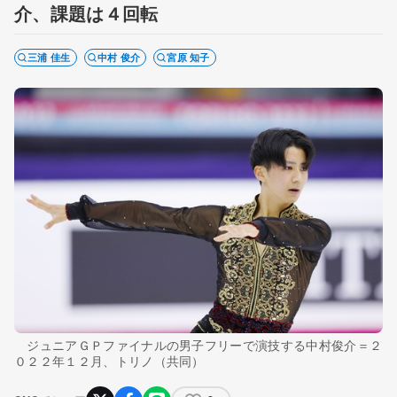
介、課題は４回転
三浦 佳生
中村 俊介
宮原 知子
ジュニアＧＰファイナルの男子フリーで演技する中村俊介＝２
０２２年１２月、トリノ（共同）