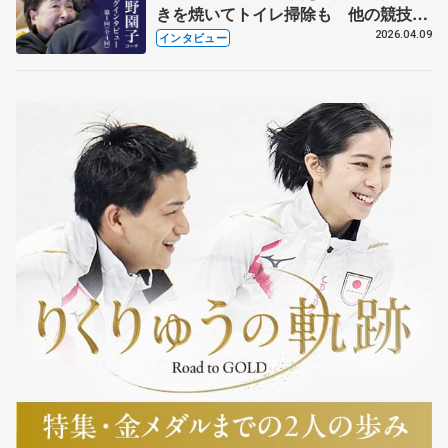
きを焼いてトイレ掃除も 他の競技に
も通用するという坂本花織の筋肉
2026.04.09
インタビュー