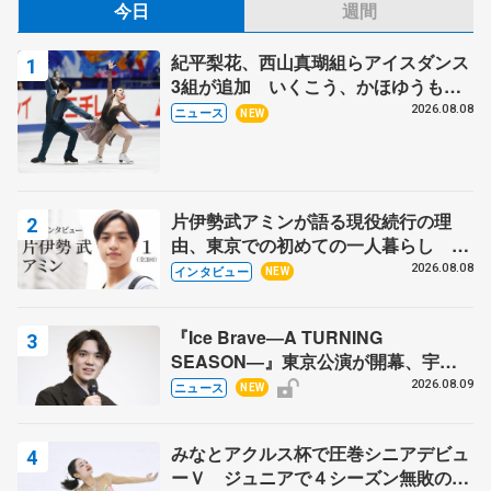
今日
週間
紀平梨花、西山真瑚組らアイスダンス
3組が追加 いくこう、かほゆうも、
木下グループ杯
2026.08.08
ニュース
NEW
片伊勢武アミンが語る現役続行の理
由、東京での初めての一人暮らし 注
目スケーターの「今」に迫る
2026.08.08
インタビュー
NEW
『Ice Brave―A TURNING
SEASON―』東京公演が開幕、宇野
昌磨の『Ice Brave』にかける思いを
2026.08.09
ニュース
NEW
知る記事 5選
みなとアクルス杯で圧巻シニアデビュ
ーＶ ジュニアで４シーズン無敗の島