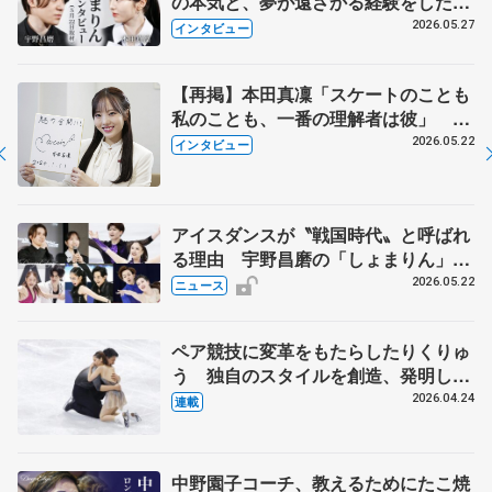
の本気と、夢が遠ざかる経験をした本
田真凜の覚悟
2026.05.27
インタビュー
【再掲】本田真凜「スケートのことも
私のことも、一番の理解者は彼」 引
退時の単独インタビューで語った競技
2026.05.22
インタビュー
人生や家族、恋人、これからの夢…
アイスダンスが〝戦国時代〟と呼ばれ
る理由 宇野昌磨の「しょまりん」ら
実力者が相次いで参戦 国内の競争激
2026.05.22
ニュース
化
ペア競技に変革をもたらしたりくりゅ
う 独自のスタイルを創造、発明した
【引退発表後②】
2026.04.24
連載
中野園子コーチ、教えるためにたこ焼