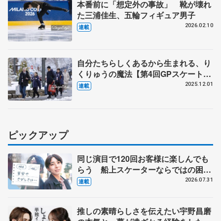
本番前に「想定外の事故」 靴が壊れ
た三浦佳生、五輪フィギュア男子
2026.02.10
連載
自分たちらしくあるから生まれる、り
くりゅうの魔法【第4回GPスケートア
メリカ（下）】
2025.12.01
連載
ピックアップ
同じ演目で120回お客様に楽しんでも
らう 船上スケーターならではの困難
とは 影響あったPIW前キャプテン松
2026.07.31
連載
永さんの存在
推しの素晴らしさを伝えたい宇野昌磨