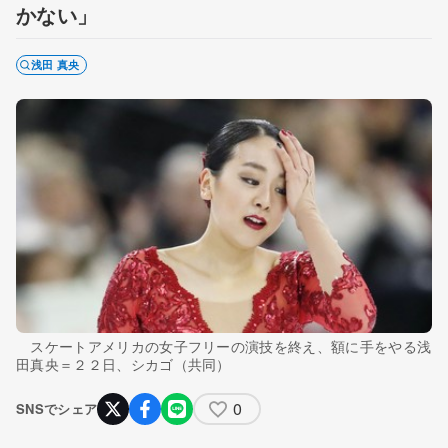
かない」
浅田 真央
スケートアメリカの女子フリーの演技を終え、額に手をやる浅
田真央＝２２日、シカゴ（共同）
0
SNSでシェア