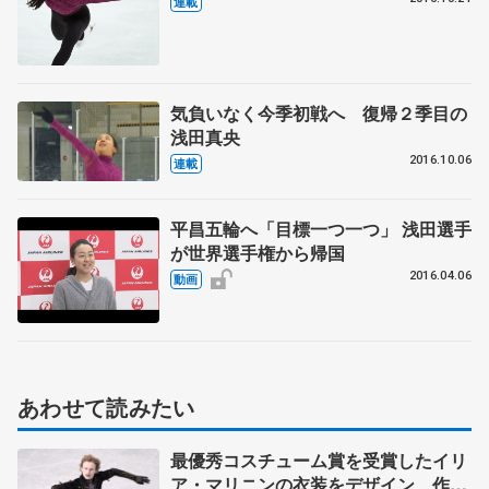
連載
気負いなく今季初戦へ 復帰２季目の
浅田真央
2016.10.06
連載
平昌五輪へ「目標一つ一つ」 浅田選手
が世界選手権から帰国
2016.04.06
動画
あわせて読みたい
最優秀コスチューム賞を受賞したイリ
ア・マリニンの衣装をデザイン 作り