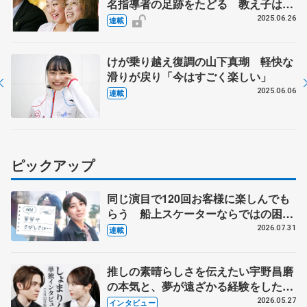
名指導者の足跡をたどる 教え子は伊
藤みどり、浅田真央、村上佳菜子、宇
2025.06.26
連載
野昌磨ら
けが乗り越え復調の山下真瑚 軽快な
滑りが戻り「今はすごく楽しい」
2025.06.06
連載
ピックアップ
同じ演目で120回お客様に楽しんでも
らう 船上スケーターならではの困難
とは 影響あったPIW前キャプテン松
2026.07.31
連載
永さんの存在
推しの素晴らしさを伝えたい宇野昌磨
の本気と、夢が遠ざかる経験をした本
田真凜の覚悟
2026.05.27
インタビュー