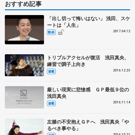
おすすめ記事
「出し切って悔いはない」 浅田、スケ
ートは「人生」
2017.04.12
動画
トリプルアクセルが復活 浅田真央、
練習で調子上向き
2016.12.23
連載
厳しい現実に悲愴感 ＧＰ最低９位の
浅田真央
2016.11.14
連載
左膝の不安抱えＧＰへ 浅田真央「や
るべき事やる」
2016.10.21