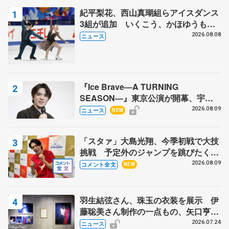
紀平梨花、西山真瑚組らアイスダンス
3組が追加 いくこう、かほゆうも、
木下グループ杯
2026.08.08
ニュース
『Ice Brave―A TURNING
SEASON―』東京公演が開幕、宇野
昌磨の『Ice Brave』にかける思いを
2026.08.09
ニュース
NEW
知る記事 5選
「スタァ」大島光翔、今季初戦で大技
挑戦 予定外のジャンプを跳びたくな
った理由とは… 【関東サマートロフ
2026.08.09
コメント全文
NEW
ィー男子ショート】
羽生結弦さん、珠玉の衣装を展示 伊
藤聡美さん制作の一点もの、矢口亨さ
んが撮影
2026.07.24
ニュース