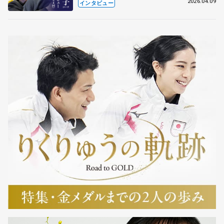
も通用するという坂本花織の筋肉
2026.04.09
インタビュー