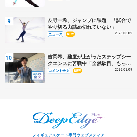
友野一希、ジャンプに課題 「試合で
やり切る力詰め切れていない」
2026.08.09
ニュース
NEW
吉岡希、難度が上がったステップシー
クエンスに苦戦中「全然駄目、もっと
いいエッジで踏めるようにしたいな」
2026.08.09
コメント全文
NEW
【サマーカップ男子SP】
フィギュアスケート専門ウェブメディア