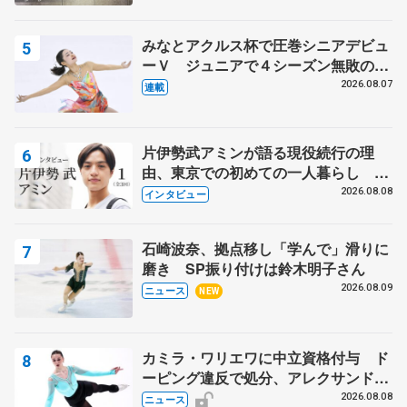
みなとアクルス杯で圧巻シニアデビュ
ーＶ ジュニアで４シーズン無敗の島
田麻央
2026.08.07
連載
片伊勢武アミンが語る現役続行の理
由、東京での初めての一人暮らし 注
目スケーターの「今」に迫る
2026.08.08
インタビュー
石崎波奈、拠点移し「学んで」滑りに
磨き SP振り付けは鈴木明子さん
2026.08.09
ニュース
NEW
カミラ・ワリエワに中立資格付与 ド
ーピング違反で処分、アレクサンド
ラ・イグナトワも
2026.08.08
ニュース