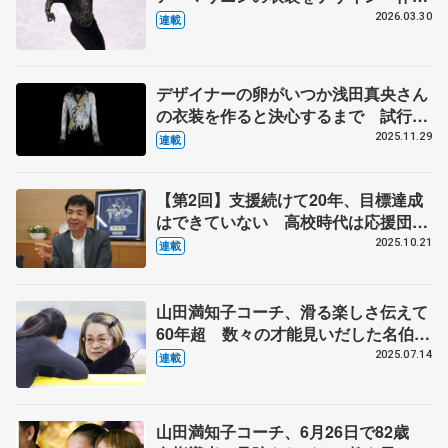
手の考えが尊重される海外選手からの
2026.03.30
連載
依頼 伊藤聡美さんに聞く（下）
デザイナーの卵がいつか浅田真央さん
の衣装を作ると決心するまで 試行錯
誤の日々、２週間で仕上げた羽生結弦
2025.11.29
連載
さんの『オペラ座の怪人』 伊藤聡美
さんインタビュー（上）
【第2回】支援続けて20年、目標達成
はできていない 高校時代は応援団、
人気ない方に熱が入る
2025.10.21
連載
山田満知子コーチ、滑る楽しさ伝えて
60年超 数々の才能見いだした名伯
楽 【ニッポン・スポーツ人の肖像】
2025.07.14
連載
山田満知子コーチ、6月26日で82歳