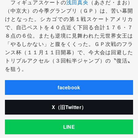
フィギュアスケートの
浅田真央
（あさだ・まお）
（中京大）の今季グランプリ（ＧＰ）は、苦い幕開
けとなった。シカゴでの第１戦スケートアメリカ
で、自己ベストを４０点近く下回る合計１７６・７
８点の６位。またも逆境に見舞われた元世界女王は
「やるしかない」と腹をくくった。ＧＰ次戦のフラ
ンス杯（１１月１１日開幕）で、今大会は回避した
トリプルアクセル（３回転半ジャンプ）の〝復活〟
を狙う。
facebook
X（旧Twitter）
LINE