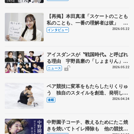
【再掲】本田真凜「スケートのことも
私のことも、一番の理解者は彼」 引
退時の単独インタビューで語った競技
2026.05.22
インタビュー
人生や家族、恋人、これからの夢…
アイスダンスが〝戦国時代〟と呼ばれ
る理由 宇野昌磨の「しょまりん」ら
実力者が相次いで参戦 国内の競争激
2026.05.22
ニュース
化
ペア競技に変革をもたらしたりくりゅ
う 独自のスタイルを創造、発明した
【引退発表後②】
2026.04.24
連載
中野園子コーチ、教えるためにたこ焼
きを焼いてトイレ掃除も 他の競技に