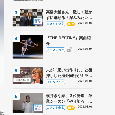
高橋大輔さん、激しく動か
ずに魅せる「深みみたいな
ものは出てきている？」
2026.08.06
コメント全文
NEW
〝兄さん〟と慕うレジェン
ド野村忠宏さんと和気あい
『THE DESTINY』楽曲紹
あい
介
2026.08.04
アイスショー
夫が「思い出作りに」と後
押しした海外同行がミラノ
まで… 繁華街のリンクで
2026.08.05
インタビュー
は不良のお兄さんも味方
に 小林芳子さんが振り返
横井きな結、３位発進 卒
るスケート人生
業シーズン「やり切る」
【みなとアクルス杯SP】
2026.08.06
コメント全文
NEW
燃