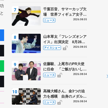
功
千葉百音、サマーカップ欠
と
場 世界フィギュア女子2
位
2026.08.05
ニュース
山本草太「フレンズオンア
イス」出演決定 8月28日
（金）2公演のみ 荒川静
2026.08.05
アイスショー
香さんプロデュース、20
周年のアイスショー
佐藤駿、上尾市のPR大使
に任命 「ご飯がおいし
く、住みやすいのが魅力」
2026.08.04
ニュース
高橋大輔さん、金3つの迫
力を感嘆 自身のメダルは
「どちらに？」 〝リス兄
2026.08.04
ニュース
弟〟オリンピック3連覇の