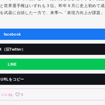
と世界選手権はいずれも３位。昨年９月に史上初めて成
を武器に台頭した一方で、来季へ「表現力向上が課題」
facebook
X（旧Twitter）
LINE
URLをコピー
いいね
0