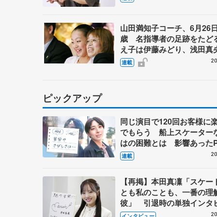
宮本賢二 表現の設計図（
山田満知子コーチ、6月26日
歳 名指導者の足跡をたど
え子は伊藤みどり、浅田真
上佳菜子、宇野昌磨ら
20
連載
ピックアップ
同じ演目で120回お客様に
でもらう 船上スケーター
はの困難とは 影響あったP
キャプテン松永さんの存在
20
連載
【再掲】本田真凜「スケー
とも私のことも、一番の理
彼」 引退時の単独インタ
で語った競技人生や家族、
20
インタビュー