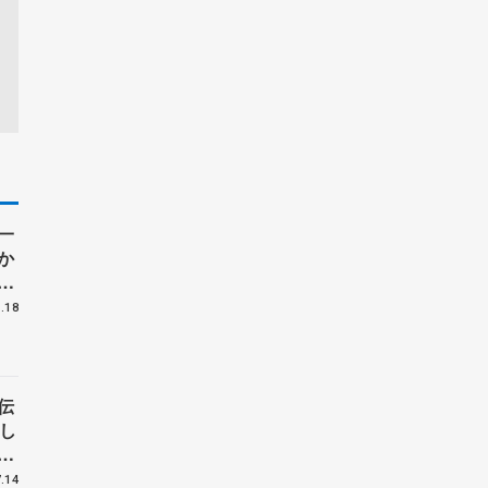
一
か
て
も
.18
の
伝
し
ツ
.14