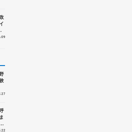
政
イ
.09
野
験
.27
呼
ま
戦
.22