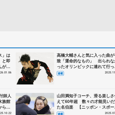
ス」は
高橋大輔さんと気に入った曲が
」と即
致「運命的なもの」 出られな
んがメ
ったオリンピックに連れて行っ
うもの
もらった 鈴木明子さんのSP
26.01.06
2025.11
連載
設計
振り付け「演技中は泣いてい
た」 【第2回・宮本賢二 表現
設計図】
振付師人
山田満知子コーチ、滑る楽しさ
水族館
えて60年超 数々の才能見いだ
から宇
た名伯楽 【ニッポン・スポー
1回・
人の肖像】
25.10.22
2025.07
連載