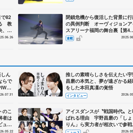
下）】
で82
閉鎖危機から復活した背景に行
る 教
の異例判断 オーヴィジョンア
央、村
スアリーナ福岡の舞台裏【第4
回】
25.06.26
2025.06
連載
楽しん
推しの素晴らしさを伝えたい宇
ならで
昌磨の本気と、夢が遠ざかる経
IW前
をした本田真凜の覚悟
26.07.31
2026.05
インタビュー
トのこ
アイスダンスが〝戦国時代〟と
解者は
ばれる理由 宇野昌磨の「しょ
ビュー
りん」ら実力者が相次いで参
恋人、
国内の競争激化
26.05.22
2026.05
ニュース