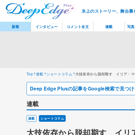
氷上のストーリー、舞台裏
新着
インタビュー
コメント全文
連載
写真
Top
連載
ショートコラム
大技依存から脱却期す イリア・マ
Deep Edge Plusの記事をGoogle検索で
連載
連載
ショートコラム
大技依存から脱却期す イリ