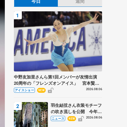
今日
週間
中野友加里さんら第1回メンバーが友情出演
20周年の「フレンズオンアイス」 宮本賢二
さん、有川梨絵さん、田村岳斗さんも
2026.08.06
アイスショー
NEW
羽生結弦さん衣装モチーフ
の吹き流しを公開 今年は
「春よ、来い」、仙台の瑞
2026.08.06
ニュース
NEW
鳳殿