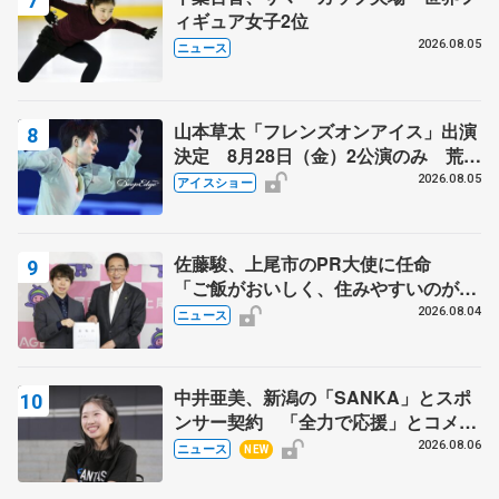
ィギュア女子2位
2026.08.05
ニュース
山本草太「フレンズオンアイス」出演
決定 8月28日（金）2公演のみ 荒川
静香さんプロデュース、20周年のアイ
2026.08.05
アイスショー
スショー
佐藤駿、上尾市のPR大使に任命
「ご飯がおいしく、住みやすいのが魅
力」
2026.08.04
ニュース
中井亜美、新潟の「SANKA」とスポ
ンサー契約 「全力で応援」とコメン
ト
2026.08.06
ニュース
NEW