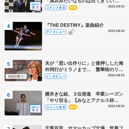
「深みみたいなものは出てきてい
る？」 〝兄さん〟と慕うレジェンド
2026.08.06
コメント全文
NEW
野村忠宏さんと和気あいあい
『THE DESTINY』楽曲紹介
2026.08.04
アイスショー
夫が「思い出作りに」と後押しした海
外同行がミラノまで… 繁華街のリン
クでは不良のお兄さんも味方に 小林
2026.08.05
インタビュー
芳子さんが振り返るスケート人生
横井きな結、３位発進 卒業シーズン
「やり切る」【みなとアクルス杯
SP】
2026.08.06
コメント全文
NEW
千葉百音、サマーカップ欠場 世界フ