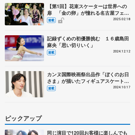
【第1回】花束スケーターは世界への
扉 「金の卵」が憧れる名古屋フェス
ティバル 中村俊介「最も思い入れの
2025.02.18
連載
あるショー」 人生変えた、ある選手
との出会い
記録ずくめの初優勝挑む １６歳島田
麻央「思い切りいく」
2024.12.12
連載
カンヌ国際映画祭出品作「ぼくのお日
さま」が描いたフィギュアスケートの
リアル 監修した元フィギュアスケー
2024.10.17
連載
ター森望さんが語る「キラキラが詰ま
ったリンク」「アイスダンスという
沼」
ピックアップ
同じ演目で120回お客様に楽しんでも