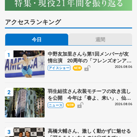
アクセスランキング
今日
週間
中野友加里さんら第1回メンバーが友
情出演 20周年の「フレンズオンアイ
ス」 宮本賢二さん、有川梨絵さん、
2026.08.06
アイスショー
NEW
田村岳斗さんも
羽生結弦さん衣装モチーフの吹き流し
を公開 今年は「春よ、来い」、仙台
の瑞鳳殿
2026.08.06
ニュース
NEW
高橋大輔さん、激しく動かずに魅せる