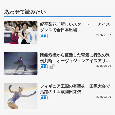
あわせて読みたい
紀平梨花「新しいスタート」 アイス
ダンスで全日本出場
2026.01.07
連載
閉鎖危機から復活した背景に行政の異
例判断 オーヴィジョンアイスアリー
ナ福岡の舞台裏【第4回】
2025.06.09
連載
フィギュア王国の有望株 国際大会で
活躍の１４歳岡田芽依
2025.03.29
連載