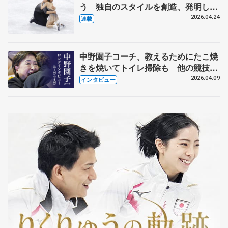
う 独自のスタイルを創造、発明した
【引退発表後②】
2026.04.24
連載
中野園子コーチ、教えるためにたこ焼
きを焼いてトイレ掃除も 他の競技に
も通用するという坂本花織の筋肉
2026.04.09
インタビュー