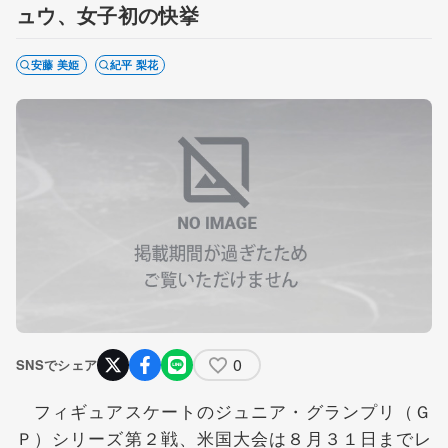
ュウ、女子初の快挙
安藤 美姫
紀平 梨花
0
SNSでシェア
フィギュアスケートのジュニア・グランプリ（Ｇ
Ｐ）シリーズ第２戦、米国大会は８月３１日までレ