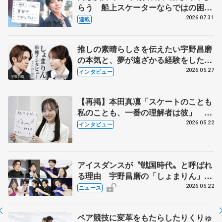
らう 船上スケーターならではの困難
とは 影響あったPIW前キャプテン松
2026.07.31
連載
永さんの存在
推しの素晴らしさを伝えたい宇野昌磨
の本気と、夢が遠ざかる経験をした本
田真凜の覚悟
2026.05.27
インタビュー
【再掲】本田真凜「スケートのことも
私のことも、一番の理解者は彼」 引
退時の単独インタビューで語った競技
2026.05.22
インタビュー
人生や家族、恋人、これからの夢…
アイスダンスが〝戦国時代〟と呼ばれ
る理由 宇野昌磨の「しょまりん」ら
実力者が相次いで参戦 国内の競争激
2026.05.22
ニュース
化
ペア競技に変革をもたらしたりくりゅ