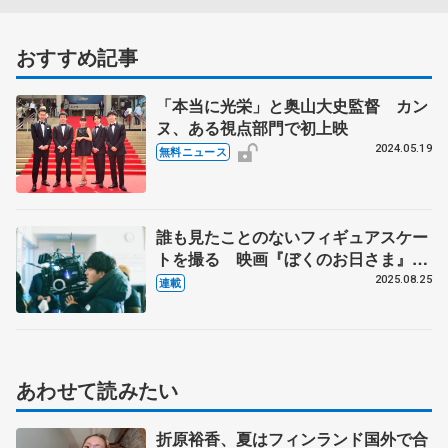
おすすめ記事
「本当に光栄」と奥山大史監督 カン
ヌ、ある視点部門で初上映
2024.05.19
無料ニュース
誰も見たことのないフィギュアスケー
トを撮る 映画『ぼくのお日さま』奥
山大史監督インタビュー
2025.08.25
連載
あわせて読みたい
折原裕香、夏はフィンランド国外で合