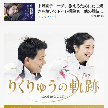
中野園子コーチ、教えるためにたこ焼
きを焼いてトイレ掃除も 他の競技に
も通用するという坂本花織の筋肉
2026.04.09
インタビュー