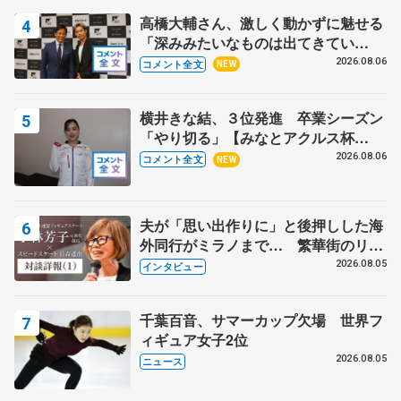
高橋大輔さん、激しく動かずに魅せる
「深みみたいなものは出てきてい
る？」 〝兄さん〟と慕うレジェンド
2026.08.06
コメント全文
NEW
野村忠宏さんと和気あいあい
横井きな結、３位発進 卒業シーズン
「やり切る」【みなとアクルス杯
SP】
2026.08.06
コメント全文
NEW
夫が「思い出作りに」と後押しした海
外同行がミラノまで… 繁華街のリン
クでは不良のお兄さんも味方に 小林
2026.08.05
インタビュー
芳子さんが振り返るスケート人生
千葉百音、サマーカップ欠場 世界フ
ィギュア女子2位
2026.08.05
ニュース