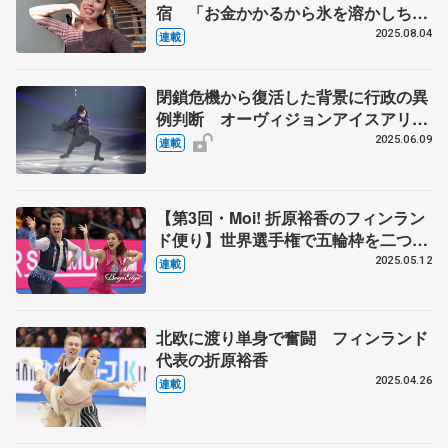
宿 「お金かかるから氷を溶かしちゃ
って...」
2025.08.04
連載
閉鎖危機から復活した背景に行政の異
例判断 オーヴィジョンアイスアリー
ナ福岡の舞台裏【第4回】
2025.06.09
連載
【第3回・Moi! 折原裕香のフィンラン
ド便り】世界選手権で五輪枠を二つ確
保 出るにはフィンランド国籍必要
2025.05.12
連載
「正直間に合うか見通し立たず」
北欧に渡り単身で奮闘 フィンランド
代表の折原裕香
2025.04.26
連載