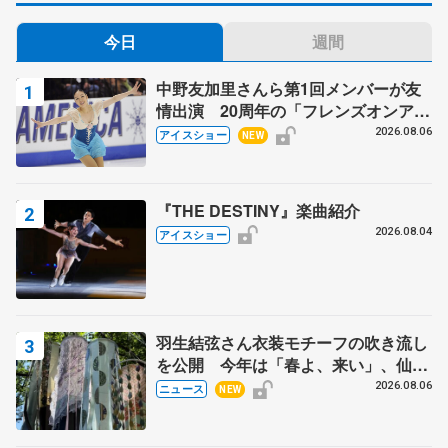
今日
週間
中野友加里さんら第1回メンバーが友
情出演 20周年の「フレンズオンアイ
ス」 宮本賢二さん、有川梨絵さん、
2026.08.06
アイスショー
NEW
田村岳斗さんも
『THE DESTINY』楽曲紹介
2026.08.04
アイスショー
羽生結弦さん衣装モチーフの吹き流し
を公開 今年は「春よ、来い」、仙台
の瑞鳳殿
2026.08.06
ニュース
NEW