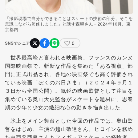
「撮影現場で自分ができることはスケートの技術の部分。そこを
意識しながら監修しました」と話す森望さん＝2024年10月、東
京都内
0
SNSでシェア
世界最高峰と言われる映画祭、フランスのカンヌ
国際映画祭で、斬新な作品を集めた「ある視点」部
門に正式出品され、各地の映画祭でも高く評価され
ている映画「ぼくのお日さま」（２０２４年９月１
３日から全国公開）。気鋭の映画監督として注目を
集めている奥山大史監督がスケートを題材に、思春
期の少年と少女の繊細な心の動きを描き出した。
氷上をメイン舞台とした今回の作品では、奥山監
督をはじめ、主演の越山敬達さん、ヒロインを務め
た中西希亜良さんもフィギュアスケートの経験者。