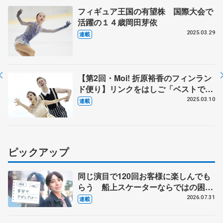
フィギュア王国の有望株 国際大会で
活躍の１４歳岡田芽依
2025.03.29
連載
【第2回・Moi! 折原裕香のフィンラン
ド便り】リンクをはしご「ベストでは
ない」環境も チームメートから刺激
2025.03.10
連載
「バチバチ！とか全然ない」
ピックアップ
同じ演目で120回お客様に楽しんでも
らう 船上スケーターならではの困難
とは 影響あったPIW前キャプテン松
2026.07.31
連載
永さんの存在