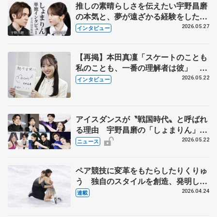
推しの素晴らしさを伝えたい宇野昌磨
の本気と、夢が遠ざかる経験をした本
田真凜の覚悟
2026.05.27
インタビュー
【再掲】本田真凜「スケートのことも
私のことも、一番の理解者は彼」 引
退時の単独インタビューで語った競技
2026.05.22
インタビュー
人生や家族、恋人、これからの夢…
アイスダンスが〝戦国時代〟と呼ばれ
る理由 宇野昌磨の「しょまりん」ら
実力者が相次いで参戦 国内の競争激
2026.05.22
ニュース
化
ペア競技に変革をもたらしたりくりゅ
う 独自のスタイルを創造、発明した
【引退発表後②】
2026.04.24
連載