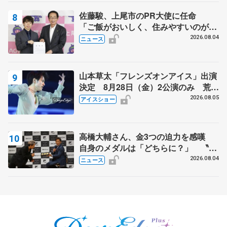
佐藤駿、上尾市のPR大使に任命
「ご飯がおいしく、住みやすいのが魅
力」
2026.08.04
ニュース
山本草太「フレンズオンアイス」出演
決定 8月28日（金）2公演のみ 荒川
静香さんプロデュース、20周年のアイ
2026.08.05
アイスショー
スショー
高橋大輔さん、金3つの迫力を感嘆
自身のメダルは「どちらに？」 〝リ
ス兄弟〟オリンピック3連覇の野村忠
2026.08.04
ニュース
宏さんと対談