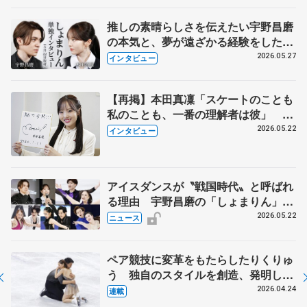
推しの素晴らしさを伝えたい宇野昌磨
の本気と、夢が遠ざかる経験をした本
田真凜の覚悟
2026.05.27
インタビュー
【再掲】本田真凜「スケートのことも
私のことも、一番の理解者は彼」 引
退時の単独インタビューで語った競技
2026.05.22
インタビュー
人生や家族、恋人、これからの夢…
アイスダンスが〝戦国時代〟と呼ばれ
る理由 宇野昌磨の「しょまりん」ら
実力者が相次いで参戦 国内の競争激
2026.05.22
ニュース
化
ペア競技に変革をもたらしたりくりゅ
う 独自のスタイルを創造、発明した
【引退発表後②】
2026.04.24
連載