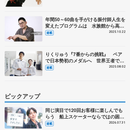
中は泣いていた」 【第2回・宮本賢
二 表現の設計図】
年間50～60曲を手がける振付師人生を
変えたプログラムは 水族館から高橋
大輔さん、美術館から宇野昌磨さんの
2025.10.22
連載
演目に 【第1回・宮本賢二 表現の
設計図（下）】
りくりゅう『7番からの挑戦』 ペア
で日本勢初のメダルへ 世界王者でも
「守りに入らず」【ミラノ・コルティ
2025.08.02
連載
ナ冬季オリンピック開幕まで半年】
ピックアップ
同じ演目で120回お客様に楽しんでも
らう 船上スケーターならではの困難
とは 影響あったPIW前キャプテン松
2026.07.31
連載
永さんの存在