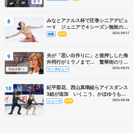
出て国際大会へ【文部科学省スポーツ
表彰式】
みなとアクルス杯で圧巻シニアデビュ
ーＶ ジュニアで４シーズン無敗の島
田麻央
2026.08.07
連載
NEW
夫が「思い出作りに」と後押しした海
外同行がミラノまで… 繁華街のリン
クでは不良のお兄さんも味方に 小林
2026.08.05
インタビュー
芳子さんが振り返るスケート人生
紀平梨花、西山真瑚組らアイスダンス
3組が追加 いくこう、かほゆうも、
木下グループ杯
2026.08.08
ニュース
NEW