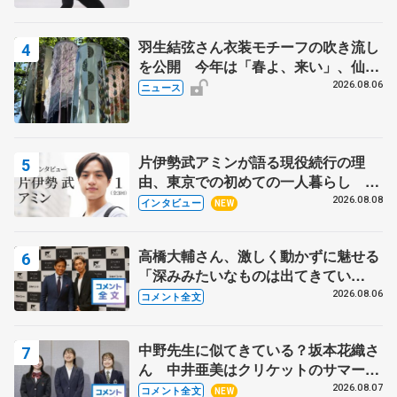
羽生結弦さん衣装モチーフの吹き流し
を公開 今年は「春よ、来い」、仙台
の瑞鳳殿
2026.08.06
ニュース
片伊勢武アミンが語る現役続行の理
由、東京での初めての一人暮らし 注
目スケーターの「今」に迫る
2026.08.08
インタビュー
NEW
高橋大輔さん、激しく動かずに魅せる
「深みみたいなものは出てきてい
る？」 〝兄さん〟と慕うレジェンド
2026.08.06
コメント全文
野村忠宏さんと和気あいあい
中野先生に似てきている？坂本花織さ
ん 中井亜美はクリケットのサマーキ
ャンプに 島田麻央はたくさん試合に
2026.08.07
コメント全文
NEW