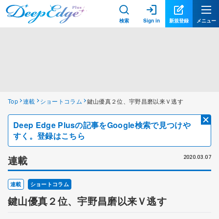
検索
Sign in
新規登録
メニュー
Top
連載
ショートコラム
鍵山優真２位、宇野昌磨以来Ｖ逃す
Deep Edge Plusの記事をGoogle検索で見つけや
すく。登録はこちら
連載
2020.03.07
連載
ショートコラム
鍵山優真２位、宇野昌磨以来Ｖ逃す