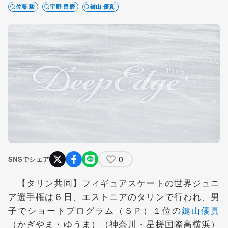
佐藤 駿
宇野 昌磨
鍵山 優真
0
SNSでシェア
【タリン共同】フィギュアスケートの世界ジュニ
ア選手権は６日、エストニアのタリンで行われ、男
子でショートプログラム（ＳＰ）１位の
鍵山優真
（かぎやま・ゆうま）（神奈川・星槎国際高横浜）