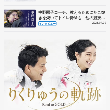
中野園子コーチ、教えるためにたこ焼
きを焼いてトイレ掃除も 他の競技に
も通用するという坂本花織の筋肉
2026.04.09
インタビュー