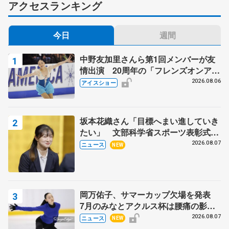
アクセスランキング
今日
週間
中野友加里さんら第1回メンバーが友
情出演 20周年の「フレンズオンアイ
ス」 宮本賢二さん、有川梨絵さん、
2026.08.06
アイスショー
田村岳斗さんも
坂本花織さん「目標へまい進していき
たい」 文部科学省スポーツ表彰式で
代表謝辞
2026.08.07
ニュース
NEW
岡万佑子、サマーカップ欠場を発表
7月のみなとアクルス杯は腰痛の影響
で
2026.08.07
ニュース
NEW