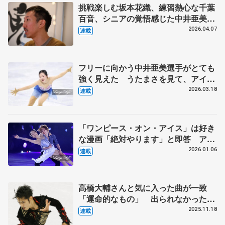
挑戦楽しむ坂本花織、練習熱心な千葉
百音、シニアの覚悟感じた中井亜美
ダンサー、振付家の小㞍健太さんが見
2026.04.07
連載
た選手の姿 【中】
フリーに向かう中井亜美選手がとても
強く見えた うたまさを見て、アイス
ダンスをやる選手が出てきてほしい
2026.03.18
連載
【第5回・宮本賢二 表現の設計図】
「ワンピース・オン・アイス」は好き
な漫画「絶対やります」と即答 アイ
スショーはお客さんがメイン、純粋に
2026.01.06
連載
楽しんでもらうもの【第3回・宮本賢
二 表現の設計図】
高橋大輔さんと気に入った曲が一致
「運命的なもの」 出られなかったオ
リンピックに連れて行ってもらった
2025.11.18
連載
鈴木明子さんのSPも振り付け「演技