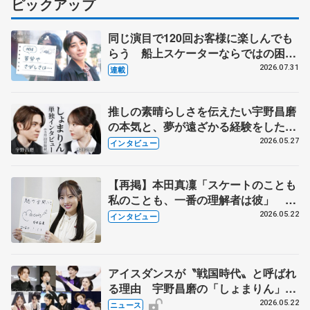
ピックアップ
同じ演目で120回お客様に楽しんでも
らう 船上スケーターならではの困難
とは 影響あったPIW前キャプテン松
2026.07.31
連載
永さんの存在
推しの素晴らしさを伝えたい宇野昌磨
の本気と、夢が遠ざかる経験をした本
田真凜の覚悟
2026.05.27
インタビュー
【再掲】本田真凜「スケートのことも
私のことも、一番の理解者は彼」 引
退時の単独インタビューで語った競技
2026.05.22
インタビュー
人生や家族、恋人、これからの夢…
アイスダンスが〝戦国時代〟と呼ばれ
る理由 宇野昌磨の「しょまりん」ら
実力者が相次いで参戦 国内の競争激
2026.05.22
ニュース