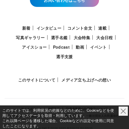
新着
インタビュー
コメント全文
連載
写真ギャラリー
選手名鑑
大会特集
大会日程
アイスショー
Podcast
動画
イベント
選手支援
このサイトについて
メディア立ち上げへの想い
サイトポリシー
利用規約
利用者情報の外部送信について
このサイトでは、利用状況の把握などのために、Cookieなどを使
用してアクセスデータを取得・利用しています。
特定商取引法に基づく表示について
Deep Edge
一般社団法人共同通信社
これ以降ページを遷移した場合、Cookieなどの設定や使用に同意
したことになります。
Copy Right © KYODO NEWS All RIGHTS RESERVED.