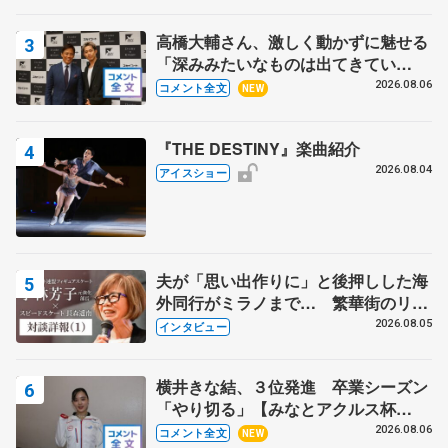
高橋大輔さん、激しく動かずに魅せる
「深みみたいなものは出てきてい
る？」 〝兄さん〟と慕うレジェンド
2026.08.06
コメント全文
NEW
野村忠宏さんと和気あいあい
『THE DESTINY』楽曲紹介
2026.08.04
アイスショー
夫が「思い出作りに」と後押しした海
外同行がミラノまで… 繁華街のリン
クでは不良のお兄さんも味方に 小林
2026.08.05
インタビュー
芳子さんが振り返るスケート人生
横井きな結、３位発進 卒業シーズン
「やり切る」【みなとアクルス杯
SP】
2026.08.06
コメント全文
NEW