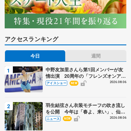
アクセスランキング
今日
週間
中野友加里さんら第1回メンバーが友
情出演 20周年の「フレンズオンアイ
ス」 宮本賢二さん、有川梨絵さん、
2026.08.06
アイスショー
NEW
田村岳斗さんも
羽生結弦さん衣装モチーフの吹き流し
を公開 今年は「春よ、来い」、仙台
の瑞鳳殿
2026.08.06
ニュース
NEW