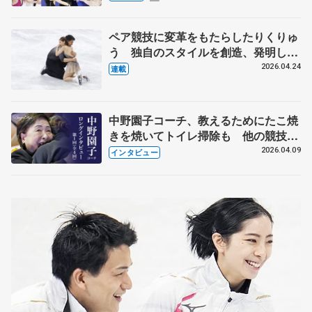
化
ペア競技に変革をもたらしたりくりゅ
う 独自のスタイルを創造、発明した
【引退発表後②】
2026.04.24
連載
中野園子コーチ、教えるためにたこ焼
きを焼いてトイレ掃除も 他の競技に
も通用するという坂本花織の筋肉
2026.04.09
インタビュー