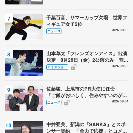
千葉百音、サマーカップ欠場 世界フ
ィギュア女子2位
2026.08.05
ニュース
山本草太「フレンズオンアイス」出演
決定 8月28日（金）2公演のみ 荒川
静香さんプロデュース、20周年のアイ
2026.08.05
アイスショー
スショー
佐藤駿、上尾市のPR大使に任命
「ご飯がおいしく、住みやすいのが魅
力」
2026.08.04
ニュース
中井亜美、新潟の「SANKA」とスポ
ンサー契約 「全力で応援」とコメン