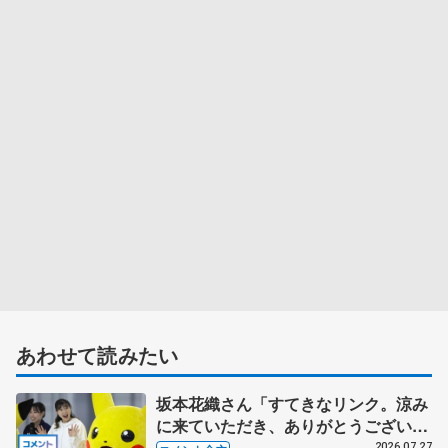
あわせて読みたい
坂本花織さん「すてきなリンク。涼み
に来ていただき、ありがとうございま
す」 シスメックスのリンク開場１周
2026.07.27