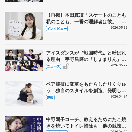
【再掲】本田真凜「スケートのことも
私のことも、一番の理解者は彼」 引
退時の単独インタビューで語った競技
2026.05.22
インタビュー
人生や家族、恋人、これからの夢…
アイスダンスが〝戦国時代〟と呼ばれ
る理由 宇野昌磨の「しょまりん」ら
実力者が相次いで参戦 国内の競争激
2026.05.22
ニュース
化
ペア競技に変革をもたらしたりくりゅ
う 独自のスタイルを創造、発明した
【引退発表後②】
2026.04.24
連載
中野園子コーチ、教えるためにたこ焼
きを焼いてトイレ掃除も 他の競技に
2026.04.09