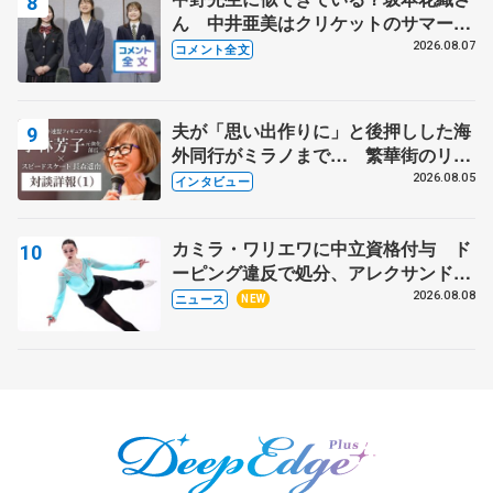
ん 中井亜美はクリケットのサマーキ
ャンプに 島田麻央はたくさん試合に
2026.08.07
コメント全文
出て国際大会へ【文部科学省スポーツ
表彰式】
夫が「思い出作りに」と後押しした海
外同行がミラノまで… 繁華街のリン
クでは不良のお兄さんも味方に 小林
2026.08.05
インタビュー
芳子さんが振り返るスケート人生
カミラ・ワリエワに中立資格付与 ド
ーピング違反で処分、アレクサンド
ラ・イグナトワも
2026.08.08
ニュース
NEW