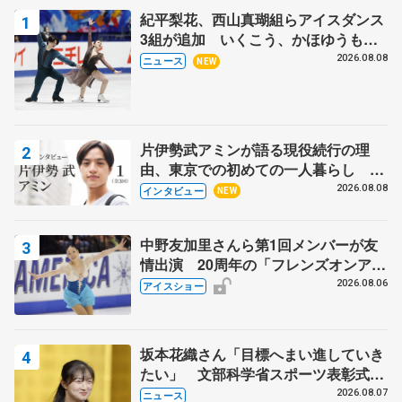
紀平梨花、西山真瑚組らアイスダンス
3組が追加 いくこう、かほゆうも、
木下グループ杯
2026.08.08
ニュース
NEW
片伊勢武アミンが語る現役続行の理
由、東京での初めての一人暮らし 注
目スケーターの「今」に迫る
2026.08.08
インタビュー
NEW
中野友加里さんら第1回メンバーが友
情出演 20周年の「フレンズオンアイ
ス」 宮本賢二さん、有川梨絵さん、
2026.08.06
アイスショー
田村岳斗さんも
坂本花織さん「目標へまい進していき
たい」 文部科学省スポーツ表彰式で
代表謝辞
2026.08.07
ニュース