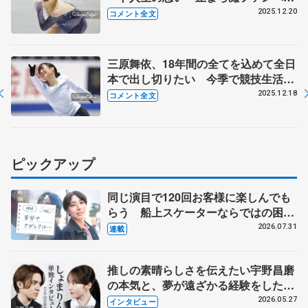
感謝の言葉、演技直前の声援で「思わ
2025.12.20
コメント全文
ず…」【全日本フィギュア女子SP】
三原舞依、18年間の全てを込めて全日
本で出し切りたい 今季で競技生活に
一区切りを決意「恩返しできる演技
2025.12.18
コメント全文
を」【全日本フィギュア前日練習】
ピックアップ
同じ演目で120回お客様に楽しんでも
らう 船上スケーターならではの困難
とは 影響あったPIW前キャプテン松
2026.07.31
連載
永さんの存在
推しの素晴らしさを伝えたい宇野昌磨
の本気と、夢が遠ざかる経験をした本
田真凜の覚悟
2026.05.27
インタビュー