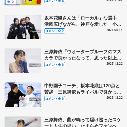
コメント全文
年、三原舞依さん「暑い日続くので滑
りに来て」
坂本花織さんは「ローカル」な選手
活躍広げながら、神戸を愛した 小林
芳子日本スケート連盟強化副部長
2026.05.13
コメント全文
【引退会見】
三原舞依「ウオータープルーフのマス
カラで良かったなって。思った以上に
涙があふれて、本当に前が見えなくな
2025.12.22
コメント全文
るくらい」【全日本フィギュア女子フ
リー】
中野園子コーチ、坂本花織は120点と
賛辞 三原舞依もライバルで良かっ
た 【全日本フィギュア女子フリー】
2025.12.22
コメント全文
三原舞依、曲が鳴って駆け巡ったスケ
ート人生の思い 止まらぬファンへの