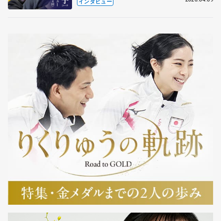
も通用するという坂本花織の筋肉
インタビュー