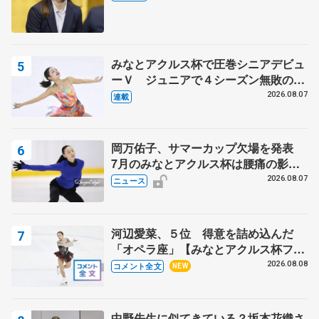
みなとアクルス杯で圧巻シニアデビュ
ーＶ ジュニアで４シーズン無敗の島
田麻央
2026.08.07
連載
岡万佑子、サマーカップ欠場を発表
7月のみなとアクルス杯は腰痛の影響
で
2026.08.07
ニュース
河辺愛菜、５位 得意を詰め込んだ
「オペラ座」【みなとアクルス杯フリ
ー】
2026.08.08
コメント全文
NEW
中野先生に似てきている？坂本花織さ