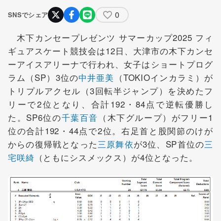
0
SNSでシェア
木下カンセープレゼンツ サマーカップ2025 フィ
ギュアスケート競技会は12日、大津市の木下カンセ
ーアイスアリーナで行われ、女子はショートプログ
ラム（SP）3位の
中井亜美
（TOKIOインカラミ）が
トリプルアクセル（3回転半ジャンプ）を決めたフ
リーで2位となり、合計192・84点で逆転優勝し
た。SP6位の
千葉百音
（木下グループ）がフリー1
位の合計192・44点で2位。右足首と股関節のけが
からの復帰戦となった
三原舞依
が3位、SP首位の
三
宅咲綺
（ともにシスメックス）が4位となった。