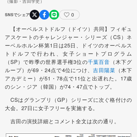
（撮影・吉田学史）
0
SNSでシェア
【オーベルストドルフ（ドイツ）共同】フィギュ
アスケートのチャレンジャー・シリーズ（CS）ネ
ーベルホルン杯第1日は25日、ドイツのオーベルス
トドルフで行われ、女子ショートプログラム
（SP）で昨季の世界選手権3位の
千葉百音
（木下グ
ループ）が69・24点で4位につけ、
吉田陽菜
（木下
アカデミー）が51・78点で11位と出遅れた。17歳
のシン・ジア（韓国）が74・47点でトップ。
CSはグランプリ（GP）シリーズに次ぐ格付けの
大会。27日に女子フリーを実施する。
吉田の演技詳細とコメント全文は次の通り。