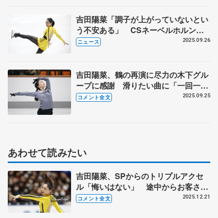
吉田陽菜「調子が上がっていないとい
う不安ある」 CSネーベルホルン
杯、女子SP11位
2025.09.26
ニュース
吉田陽菜、鶴の再演に尽力の木下グル
ープに感謝 滑りたい曲に「一回一
回、気持ちを込めたい」 【ネーベル
2025.09.25
コメント全文
ホルン杯公式練習】
あわせて読みたい
吉田陽菜、SPからのトリプルアクセ
ル「悔いはない」 途中からお客さん
が手拍子「それに乗って楽しむことが
2025.12.21
コメント全文
できた」【全日本フィギュア女子