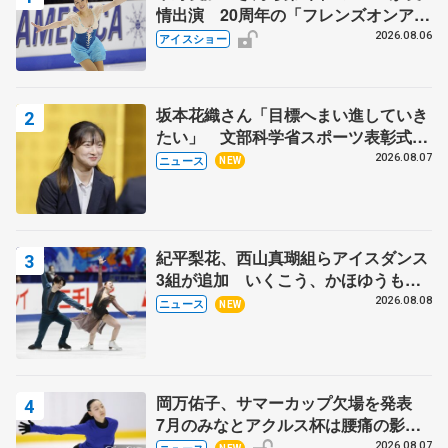
情出演 20周年の「フレンズオンアイ
ス」 宮本賢二さん、有川梨絵さん、
2026.08.06
アイスショー
田村岳斗さんも
坂本花織さん「目標へまい進していき
たい」 文部科学省スポーツ表彰式で
代表謝辞
2026.08.07
ニュース
NEW
紀平梨花、西山真瑚組らアイスダンス
3組が追加 いくこう、かほゆうも、
木下グループ杯
2026.08.08
ニュース
NEW
岡万佑子、サマーカップ欠場を発表
7月のみなとアクルス杯は腰痛の影響
で
2026.08.07