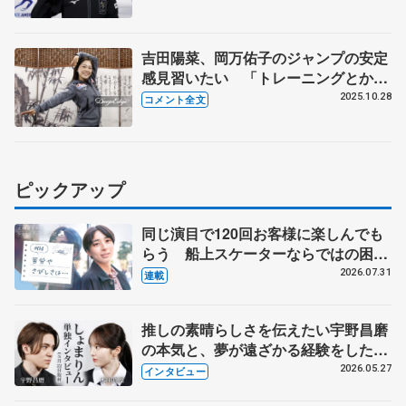
が...」 【GP第5戦スケートアメリカ
公式練習】
吉田陽菜、岡万佑子のジャンプの安定
感見習いたい 「トレーニングとか運
動神経がすごいっていうのが」
2025.10.28
コメント全文
【GP中国杯一夜明け】
ピックアップ
同じ演目で120回お客様に楽しんでも
らう 船上スケーターならではの困難
とは 影響あったPIW前キャプテン松
2026.07.31
連載
永さんの存在
推しの素晴らしさを伝えたい宇野昌磨
の本気と、夢が遠ざかる経験をした本
田真凜の覚悟
2026.05.27
インタビュー