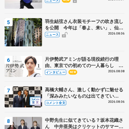
ニュース
NEW
羽生結弦さん衣装モチーフの吹き流し
を公開 今年は「春よ、来い」、仙台
の瑞鳳殿
2026.08.06
ニュース
片伊勢武アミンが語る現役続行の理
由、東京での初めての一人暮らし 注
目スケーターの「今」に迫る
2026.08.08
インタビュー
NEW
高橋大輔さん、激しく動かずに魅せる
「深みみたいなものは出てきてい
る？」 〝兄さん〟と慕うレジェンド
2026.08.06
コメント全文
野村忠宏さんと和気あいあい
中野先生に似てきている？坂本花織さ
ん 中井亜美はクリケットのサマーキ