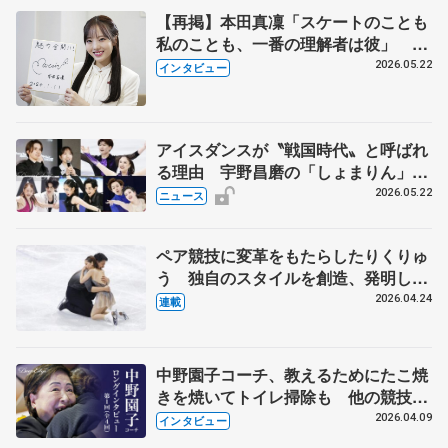
【再掲】本田真凜「スケートのことも
私のことも、一番の理解者は彼」 引
退時の単独インタビューで語った競技
2026.05.22
インタビュー
人生や家族、恋人、これからの夢…
アイスダンスが〝戦国時代〟と呼ばれ
る理由 宇野昌磨の「しょまりん」ら
実力者が相次いで参戦 国内の競争激
2026.05.22
ニュース
化
ペア競技に変革をもたらしたりくりゅ
う 独自のスタイルを創造、発明した
【引退発表後②】
2026.04.24
連載
中野園子コーチ、教えるためにたこ焼
きを焼いてトイレ掃除も 他の競技に
も通用するという坂本花織の筋肉
2026.04.09
インタビュー