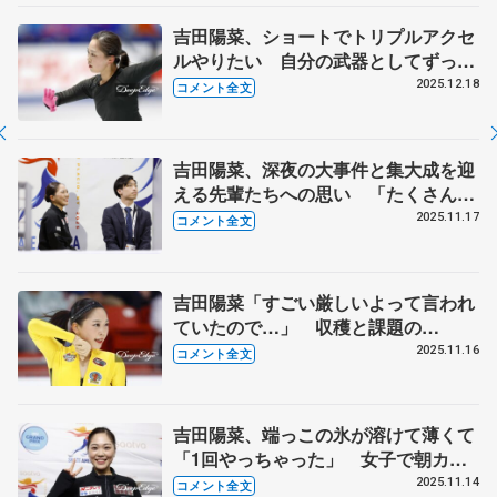
SP】
吉田陽菜、ショートでトリプルアクセ
ルやりたい 自分の武器としてずっと
挑戦し続けてきたので【全日本フィギ
2025.12.18
コメント全文
ュア前日練習】
吉田陽菜、深夜の大事件と集大成を迎
える先輩たちへの思い 「たくさんお
世話になって、みんなと仲良くなれ
2025.11.17
コメント全文
た」【GP第5戦スケートアメリカ女子
フリー】
吉田陽菜「すごい厳しいよって言われ
ていたので…」 収穫と課題の
SP【GP第5戦スケートアメリカ・女
2025.11.16
コメント全文
子】
吉田陽菜、端っこの氷が溶けて薄くて
「1回やっちゃった」 女子で朝カフ
ェ「新葉ちゃんの部屋でハプニング
2025.11.14
コメント全文