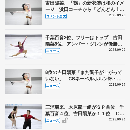
吉田陽菜、「鶴」の新衣装は和のイメ
ージ 浜田コーチから「どんどん上げ
ていくだけ」 【ネーベルホルン杯女
2025.09.28
コメント全文
子フリー】
千葉百音2位、フリーはトップ 吉田
陽菜8位、アンバー・グレンが優勝
フィギュアCSネーベルホルン杯最終
2025.09.27
ニュース
日
8位の吉田陽菜「まだ調子が上がって
いない」 CSネーベルホルン杯・女
子フリー
2025.09.27
ニュース
三浦璃来、木原龍一組がＳＰ首位 千
葉百音４位、吉田陽菜が１１位 ＣＳ
ネーベルホルン杯
2025.09.26
ニュース