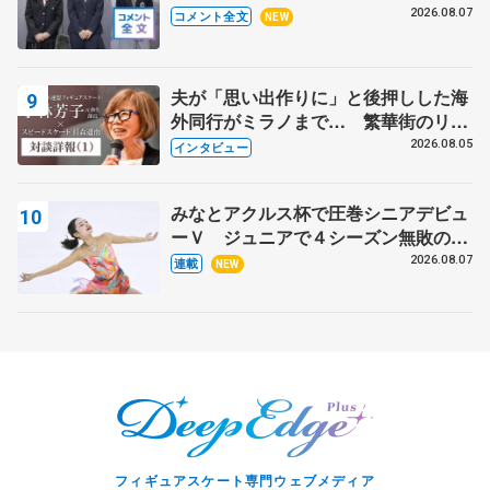
ャンプに 島田麻央はたくさん試合に
2026.08.07
コメント全文
NEW
出て国際大会へ【文部科学省スポーツ
表彰式】
夫が「思い出作りに」と後押しした海
外同行がミラノまで… 繁華街のリン
クでは不良のお兄さんも味方に 小林
2026.08.05
インタビュー
芳子さんが振り返るスケート人生
みなとアクルス杯で圧巻シニアデビュ
ーＶ ジュニアで４シーズン無敗の島
田麻央
2026.08.07
連載
NEW
フィギュアスケート専門ウェブメディア